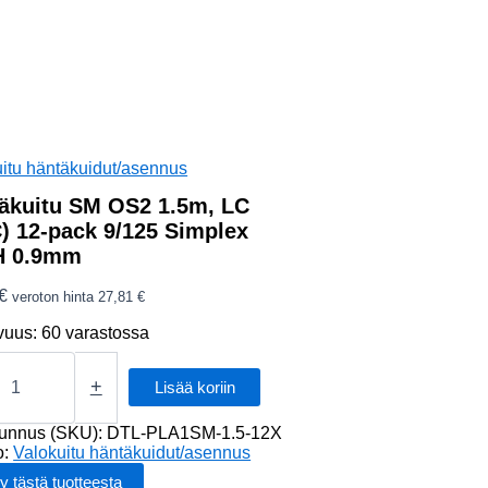
itu häntäkuidut/asennus
äkuitu SM OS2 1.5m, LC
) 12-pack 9/125 Simplex
H 0.9mm
€
veroton hinta
27,81
€
vuus:
60 varastossa
uitu
+
Lisää koriin
tunnus (SKU):
DTL-PLA1SM-1.5-12X
o:
Valokuitu häntäkuidut/asennus