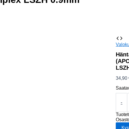
Valoku
Hänt
(APC
LSZ
34,90
Saata
Häntäk
SM
-
OS2
1.5m,
Tuote
LC
Osast
(APC)