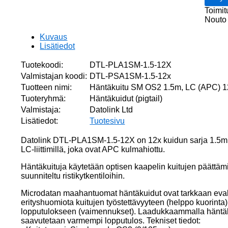
12-
Toimit
pack
Nouto 
9/125
Simple
Kuvaus
LSZH
Lisätiedot
0.9mm
määrä
Tuotekoodi:
DTL-PLA1SM-1.5-12X
Valmistajan koodi:
DTL-PSA1SM-1.5-12x
Tuotteen nimi:
Häntäkuitu SM OS2 1.5m, LC (APC) 
Tuoteryhmä:
Häntäkuidut (pigtail)
Valmistaja:
Datolink Ltd
Lisätiedot:
Tuotesivu
Datolink DTL-PLA1SM-1.5-12X on 12x kuidun sarja 1.5m p
LC-liittimillä, joka ovat APC kulmahiottu.
Häntäkuituja käytetään optisen kaapelin kuitujen päättäm
suunniteltu ristikytkentiloihin.
Microdatan maahantuomat häntäkuidut ovat tarkkaan evaluo
erityshuomiota kuitujen työstettävyyteen (helppo kuorinta
lopputulokseen (vaimennukset). Laadukkaammalla häntäk
saavutetaan varmempi lopputulos. Tekniset tiedot: