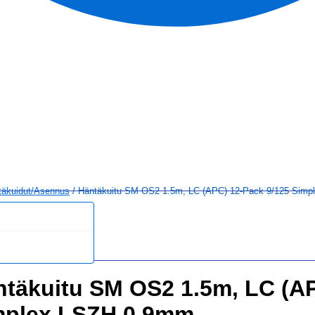
täkuidut/asennus
/ Häntäkuitu SM OS2 1.5m, LC (APC) 12-Pack 9/125 Sim
täkuitu SM OS2 1.5m, LC (AP
mplex LSZH 0.9mm