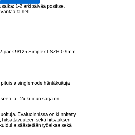
usaika: 1-2 arkipäivää postitse.
Vantaalta heti.
x
12-pack 9/125 Simplex LSZH 0.9mm
ituisia singlemode häntäkuituja
iseen ja 12x kuidun sarja on
ituja. Evaluoinnissa on kiinnitetty
), hitsattavuuteen sekä hitsauksen
uidulla säästetään työaikaa sekä