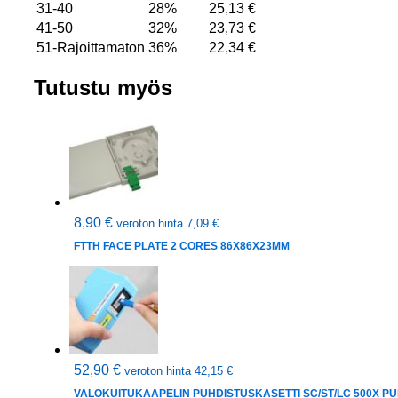
31-40
28%
25,13
€
41-50
32%
23,73
€
51-Rajoittamaton
36%
22,34
€
Tutustu myös
8,90
€
veroton hinta
7,09
€
FTTH FACE PLATE 2 CORES 86X86X23MM
52,90
€
veroton hinta
42,15
€
VALOKUITUKAAPELIN PUHDISTUSKASETTI SC/ST/LC 500X 