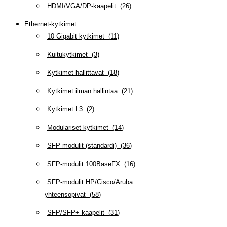
HDMI/VGA/DP-kaapelit
(
26
)
Ethernet-kytkimet
(
319
)
10 Gigabit kytkimet
(
11
)
Kuitukytkimet
(
3
)
Kytkimet hallittavat
(
18
)
Kytkimet ilman hallintaa
(
21
)
Kytkimet L3
(
2
)
Modulariset kytkimet
(
14
)
SFP-modulit (standardi)
(
36
)
SFP-modulit 100BaseFX
(
16
)
SFP-modulit HP/Cisco/Aruba
yhteensopivat
(
58
)
SFP/SFP+ kaapelit
(
31
)