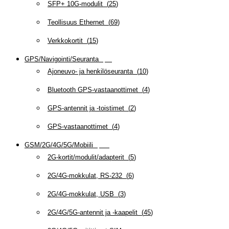
SFP+ 10G-modulit
(
25
)
Teollisuus Ethernet
(
69
)
Verkkokortit
(
15
)
GPS/Navigointi/Seuranta
(
20
)
Ajoneuvo- ja henkilöseuranta
(
10
)
Bluetooth GPS-vastaanottimet
(
4
)
GPS-antennit ja -toistimet
(
2
)
GPS-vastaanottimet
(
4
)
GSM/2G/4G/5G/Mobiili
(
115
)
2G-kortit/modulit/adapterit
(
5
)
2G/4G-mokkulat, RS-232
(
6
)
2G/4G-mokkulat, USB
(
3
)
2G/4G/5G-antennit ja -kaapelit
(
45
)