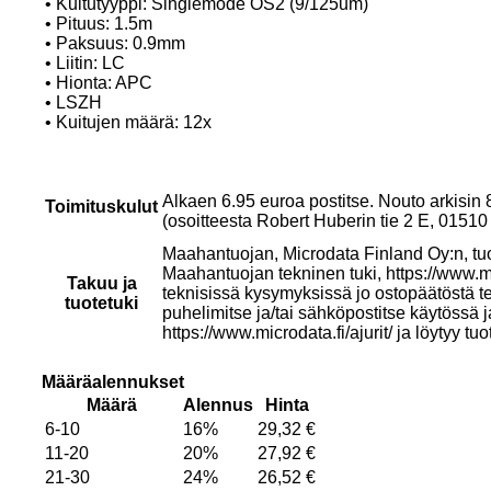
• Kuitutyyppi: Singlemode OS2 (9/125um)
• Pituus: 1.5m
• Paksuus: 0.9mm
• Liitin: LC
• Hionta: APC
• LSZH
• Kuitujen määrä: 12x
Alkaen 6.95 euroa postitse. Nouto arkisin
Toimituskulut
(osoitteesta Robert Huberin tie 2 E, 015
Maahantuojan, Microdata Finland Oy:n, tuo
Maahantuojan tekninen tuki, https://www.mi
Takuu ja
teknisissä kysymyksissä jo ostopäätöstä t
tuotetuki
puhelimitse ja/tai sähköpostitse käytössä 
https://www.microdata.fi/ajurit/ ja löytyy tuo
Määräalennukset
Määrä
Alennus
Hinta
6-10
16%
29,32
€
11-20
20%
27,92
€
21-30
24%
26,52
€