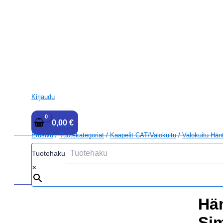
Kirjaudu
0,00
€
Etusivu
/
Tuotekategoriat
/
Kaapelit CAT/Valokuitu
/
Valokuitu Hän
Tuotehaku
×
Hän
Si