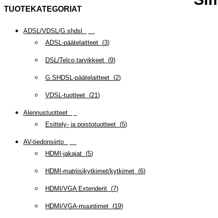
TUOTEKATEGORIAT
ADSL/VDSL/G.shdsl
(
35
)
ADSL-päätelaitteet
(
3
)
DSL/Telco tarvikkeet
(
9
)
G.SHDSL-päätelaitteet
(
2
)
VDSL-tuotteet
(
21
)
Alennustuotteet
(
5
)
Esittely- ja poistotuotteet
(
5
)
AV-tiedonsiirto
(
63
)
HDMI-jakajat
(
5
)
HDMI-matriisikytkimet/kytkimet
(
6
)
HDMI/VGA Extenderit
(
7
)
HDMI/VGA-muuntimet
(
19
)