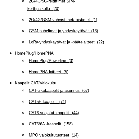
2G/4G/5G-reitittimet SIM-
korttipaikalla
(
20
)
2G/4G/GSM-vahvistimet/toistimet
(
1
)
GSM-puhelimet ja yhdyskäytävät
(
13
)
LoRa-yhdyskäytävät ja -päätelaitteet
(
22
)
HomePlug/HomePNA
(
8
)
HomePlug/Powerline
(
3
)
HomePNA-laitteet
(
5
)
Kaapelit CAT/Valokuitu
(
607
)
CAT-ulkokaapelit ja asennus
(
67
)
CAT5E-kaapelit
(
71
)
CAT6 suojatut kaapelit
(
44
)
CAT6/6A -kaapelit
(
158
)
MPO valokuitutuotteet
(
14
)