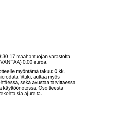
 8:30-17 maahantuojan varastolta
10 VANTAA) 0.00 euroa.
tteelle myöntämä takuu: 0 kk.
crodata.fi/tuki, auttaa myös
ehtäessä, sekä avustaa tarvittaessa
ja käyttöönotossa. Osoitteesta
tekohtaisia ajureita.