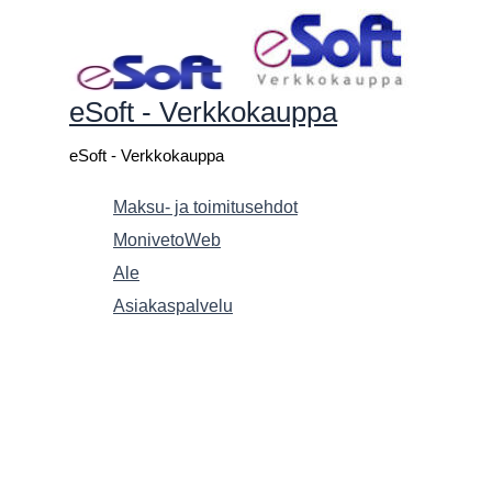
Siirry
sisältöön
eSoft - Verkkokauppa
eSoft - Verkkokauppa
Maksu- ja toimitusehdot
MonivetoWeb
Ale
Asiakaspalvelu