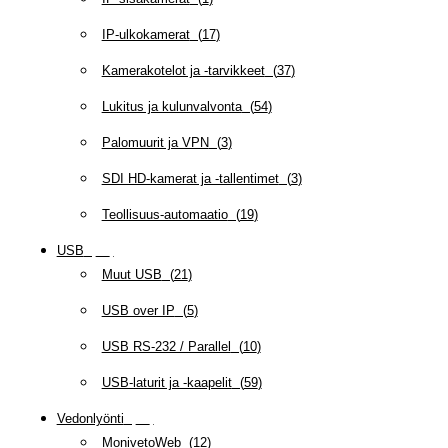
IP-ulkokamerat
(
17
)
Kamerakotelot ja -tarvikkeet
(
37
)
Lukitus ja kulunvalvonta
(
54
)
Palomuurit ja VPN
(
3
)
SDI HD-kamerat ja -tallentimet
(
3
)
Teollisuus-automaatio
(
19
)
USB
(
95
)
Muut USB
(
21
)
USB over IP
(
5
)
USB RS-232 / Parallel
(
10
)
USB-laturit ja -kaapelit
(
59
)
Vedonlyönti
(
12
)
MonivetoWeb
(
12
)