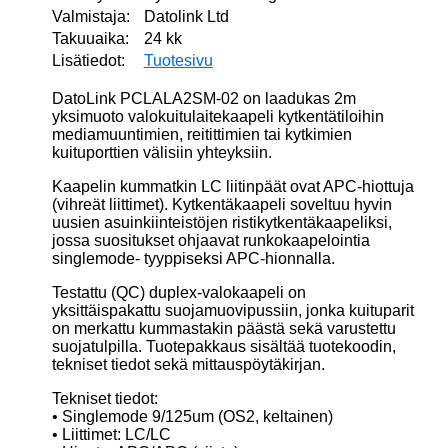
Valmistaja:
Datolink Ltd
Takuuaika:
24 kk
Lisätiedot:
Tuotesivu
DatoLink PCLALA2SM-02 on laadukas 2m
yksimuoto valokuitulaitekaapeli kytkentätiloihin
mediamuuntimien, reitittimien tai kytkimien
kuituporttien välisiin yhteyksiin.
Kaapelin kummatkin LC liitinpäät ovat APC-hiottuja
(vihreät liittimet). Kytkentäkaapeli soveltuu hyvin
uusien asuinkiinteistöjen ristikytkentäkaapeliksi,
jossa suositukset ohjaavat runkokaapelointia
singlemode- tyyppiseksi APC-hionnalla.
Testattu (QC) duplex-valokaapeli on
yksittäispakattu suojamuovipussiin, jonka kuituparit
on merkattu kummastakin päästä sekä varustettu
suojatulpilla. Tuotepakkaus sisältää tuotekoodin,
tekniset tiedot sekä mittauspöytäkirjan.
Tekniset tiedot:
• Singlemode 9/125um (OS2, keltainen)
• Liittimet: LC/LC