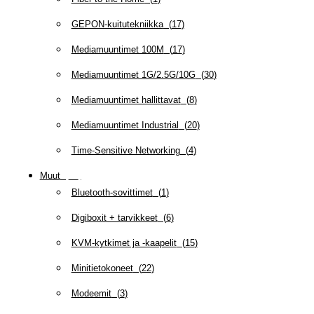
GEPON-kuitutekniikka
(
17
)
Mediamuuntimet 100M
(
17
)
Mediamuuntimet 1G/2.5G/10G
(
30
)
Mediamuuntimet hallittavat
(
8
)
Mediamuuntimet Industrial
(
20
)
Time-Sensitive Networking
(
4
)
Muut
(
79
)
Bluetooth-sovittimet
(
1
)
Digiboxit + tarvikkeet
(
6
)
KVM-kytkimet ja -kaapelit
(
15
)
Minitietokoneet
(
22
)
Modeemit
(
3
)