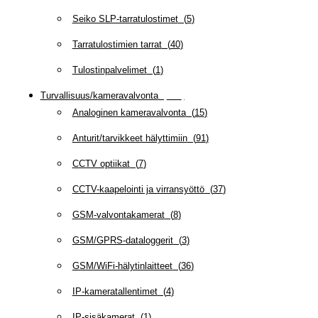
Seiko SLP-tarratulostimet
(
5
)
Tarratulostimien tarrat
(
40
)
Tulostinpalvelimet
(
1
)
Turvallisuus/kameravalvonta
(
335
)
Analoginen kameravalvonta
(
15
)
Anturit/tarvikkeet hälyttimiin
(
91
)
CCTV optiikat
(
7
)
CCTV-kaapelointi ja virransyöttö
(
37
)
GSM-valvontakamerat
(
8
)
GSM/GPRS-dataloggerit
(
3
)
GSM/WiFi-hälytinlaitteet
(
36
)
IP-kameratallentimet
(
4
)
IP-sisäkamerat
(
1
)