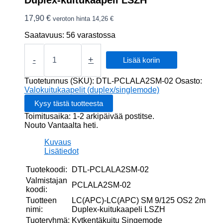
17,90
€
veroton hinta
14,26
€
Saatavuus:
56 varastossa
LC(APC)-
LC(APC)
-
+
Lisää koriin
SM
9/125
Tuotetunnus (SKU):
DTL-PCLALA2SM-02
Osasto:
OS2
Valokuitukaapelit (duplex/singlemode)
2m
Duplex-
Toimitusaika: 1-2 arkipäivää postitse.
kuitukaapeli
Nouto Vantaalta heti.
LSZH
määrä
Kuvaus
Lisätiedot
Tuotekoodi:
DTL-PCLALA2SM-02
Valmistajan
PCLALA2SM-02
koodi:
Tuotteen
LC(APC)-LC(APC) SM 9/125 OS2 2m
nimi:
Duplex-kuitukaapeli LSZH
Tuoteryhmä:
Kytkentäkuitu Singemode