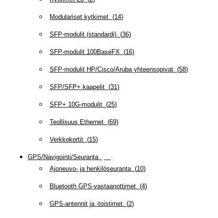
Modulariset kytkimet
(
14
)
SFP-modulit (standardi)
(
36
)
SFP-modulit 100BaseFX
(
16
)
SFP-modulit HP/Cisco/Aruba yhteensopivat
(
58
)
SFP/SFP+ kaapelit
(
31
)
SFP+ 10G-modulit
(
25
)
Teollisuus Ethernet
(
69
)
Verkkokortit
(
15
)
GPS/Navigointi/Seuranta
(
20
)
Ajoneuvo- ja henkilöseuranta
(
10
)
Bluetooth GPS-vastaanottimet
(
4
)
GPS-antennit ja -toistimet
(
2
)