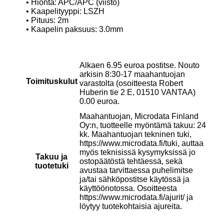
• Hionta: APC/APC (viisto)
• Kaapelityyppi: LSZH
• Pituus: 2m
• Kaapelin paksuus: 3.0mm
Alkaen 6.95 euroa postitse. Nouto
arkisin 8:30-17 maahantuojan
Toimituskulut
varastolta (osoitteesta Robert
Huberin tie 2 E, 01510 VANTAA)
0.00 euroa.
Maahantuojan, Microdata Finland
Oy:n, tuotteelle myöntämä takuu: 24
kk. Maahantuojan tekninen tuki,
https://www.microdata.fi/tuki, auttaa
myös teknisissä kysymyksissä jo
Takuu ja
ostopäätöstä tehtäessä, sekä
tuotetuki
avustaa tarvittaessa puhelimitse
ja/tai sähköpostitse käytössä ja
käyttöönotossa. Osoitteesta
https://www.microdata.fi/ajurit/ ja
löytyy tuotekohtaisia ajureita.