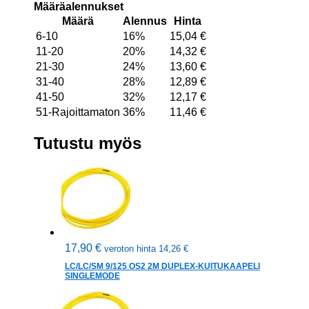
Määräalennukset
Määrä
Alennus
Hinta
6-10
16%
15,04
€
11-20
20%
14,32
€
21-30
24%
13,60
€
31-40
28%
12,89
€
41-50
32%
12,17
€
51-Rajoittamaton
36%
11,46
€
Tutustu myös
17,90
€
veroton hinta
14,26
€
LC/LC/SM 9/125 OS2 2M DUPLEX-KUITUKAAPELI
SINGLEMODE