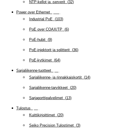
NTP-kellot ja -serverit
(
32
)
Power over Ethernet
(
218
)
Industrial PoE
(
103
)
PoE over COAX/TP
(
6
)
PoE-hubit
(
9
)
PoE-injektorit ja splitterit
(
36
)
PoE-kytkimet
(
64
)
Sarjaliikenne-tuotteet
(
47
)
Sarjaliikenne- ja rinnakkaiskortit
(
14
)
Sarjaliikenne-tarvikkeet
(
20
)
Sarjaporttipalvelimet
(
13
)
Tulostus
(
69
)
Kuittikirjoittimet
(
20
)
Seiko Precision Tulostimet
(
3
)