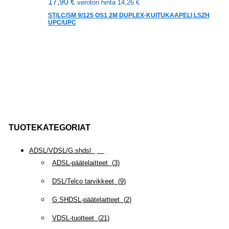
17,90
€
veroton hinta
14,26
€
ST/LC/SM 9/125 OS1 2M DUPLEX-KUITUKAAPELI LSZH
UPC/UPC
TUOTEKATEGORIAT
ADSL/VDSL/G.shdsl
(
35
)
ADSL-päätelaitteet
(
3
)
DSL/Telco tarvikkeet
(
9
)
G.SHDSL-päätelaitteet
(
2
)
VDSL-tuotteet
(
21
)