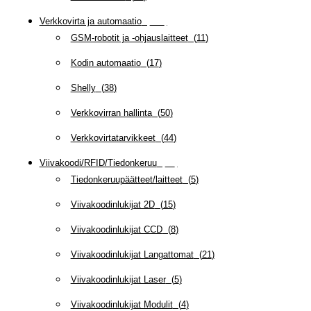
Verkkovirta ja automaatio
(
160
)
GSM-robotit ja -ohjauslaitteet
(
11
)
Kodin automaatio
(
17
)
Shelly
(
38
)
Verkkovirran hallinta
(
50
)
Verkkovirtatarvikkeet
(
44
)
Viivakoodi/RFID/Tiedonkeruu
(
66
)
Tiedonkeruupäätteet/laitteet
(
5
)
Viivakoodinlukijat 2D
(
15
)
Viivakoodinlukijat CCD
(
8
)
Viivakoodinlukijat Langattomat
(
21
)
Viivakoodinlukijat Laser
(
5
)
Viivakoodinlukijat Modulit
(
4
)