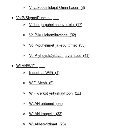
Viivakoodinlukijat Omni-Laser
(
8
)
VoIP/Skype/Puhelin
(
143
)
Video- ja puhelinneuvottelu
(
17
)
VoIP-kuulokemikrofonit
(
32
)
VoIP-puhelimet ja -sovittimet
(
53
)
VoIP-yhdyskäytävät ja vaihteet
(
41
)
WLAN/WiFi
(
109
)
Industrial WiFi
(
1
)
WiFi Mesh
(
5
)
WiFi-verkot yrityskäyttöön
(
11
)
WLAN-antennit
(
26
)
WLAN-kaapelit
(
33
)
WLAN-sovittimet
(
23
)