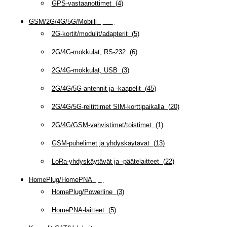
GPS-vastaanottimet
(
4
)
GSM/2G/4G/5G/Mobiili
(
115
)
2G-kortit/modulit/adapterit
(
5
)
2G/4G-mokkulat, RS-232
(
6
)
2G/4G-mokkulat, USB
(
3
)
2G/4G/5G-antennit ja -kaapelit
(
45
)
2G/4G/5G-reitittimet SIM-korttipaikalla
(
20
)
2G/4G/GSM-vahvistimet/toistimet
(
1
)
GSM-puhelimet ja yhdyskäytävät
(
13
)
LoRa-yhdyskäytävät ja -päätelaitteet
(
22
)
HomePlug/HomePNA
(
8
)
HomePlug/Powerline
(
3
)
HomePNA-laitteet
(
5
)