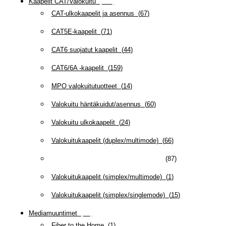
Kaapelit CAT/Valokuitu
(
608
)
CAT-ulkokaapelit ja asennus
(
67
)
CAT5E-kaapelit
(
71
)
CAT6 suojatut kaapelit
(
44
)
CAT6/6A -kaapelit
(
159
)
MPO valokuitutuotteet
(
14
)
Valokuitu häntäkuidut/asennus
(
60
)
Valokuitu ulkokaapelit
(
24
)
Valokuitukaapelit (duplex/multimode)
(
66
)
Valokuitukaapelit (duplex/singlemode)
(
87
)
Valokuitukaapelit (simplex/multimode)
(
1
)
Valokuitukaapelit (simplex/singlemode)
(
15
)
Mediamuuntimet
(
97
)
Fiber to the Home
(
1
)