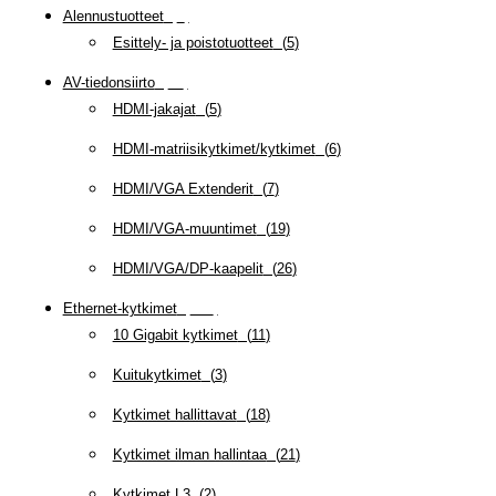
Alennustuotteet
(
5
)
Esittely- ja poistotuotteet
(
5
)
AV-tiedonsiirto
(
63
)
HDMI-jakajat
(
5
)
HDMI-matriisikytkimet/kytkimet
(
6
)
HDMI/VGA Extenderit
(
7
)
HDMI/VGA-muuntimet
(
19
)
HDMI/VGA/DP-kaapelit
(
26
)
Ethernet-kytkimet
(
319
)
10 Gigabit kytkimet
(
11
)
Kuitukytkimet
(
3
)
Kytkimet hallittavat
(
18
)
Kytkimet ilman hallintaa
(
21
)
Kytkimet L3
(
2
)