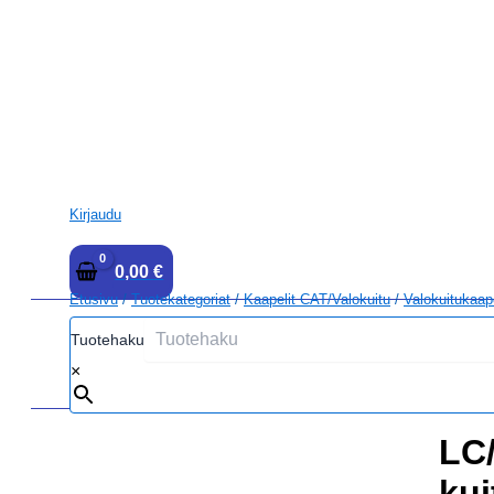
Kirjaudu
0,00
€
Etusivu
/
Tuotekategoriat
/
Kaapelit CAT/Valokuitu
/
Valokuitukaap
Tuotehaku
×
LC
kui