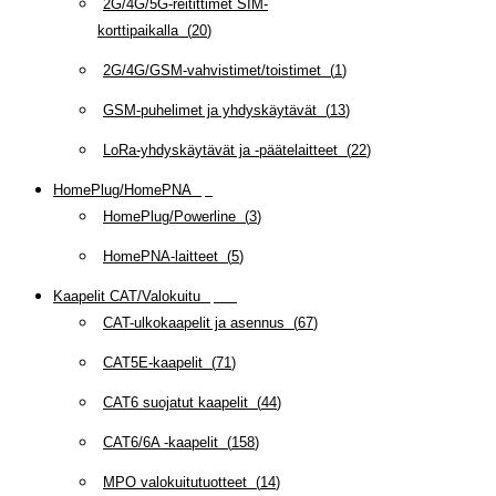
2G/4G/5G-reitittimet SIM-
korttipaikalla
(
20
)
2G/4G/GSM-vahvistimet/toistimet
(
1
)
GSM-puhelimet ja yhdyskäytävät
(
13
)
LoRa-yhdyskäytävät ja -päätelaitteet
(
22
)
HomePlug/HomePNA
(
8
)
HomePlug/Powerline
(
3
)
HomePNA-laitteet
(
5
)
Kaapelit CAT/Valokuitu
(
607
)
CAT-ulkokaapelit ja asennus
(
67
)
CAT5E-kaapelit
(
71
)
CAT6 suojatut kaapelit
(
44
)
CAT6/6A -kaapelit
(
158
)
MPO valokuitutuotteet
(
14
)