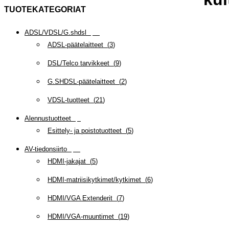
TUOTEKATEGORIAT
ADSL/VDSL/G.shdsl
(
35
)
ADSL-päätelaitteet
(
3
)
DSL/Telco tarvikkeet
(
9
)
G.SHDSL-päätelaitteet
(
2
)
VDSL-tuotteet
(
21
)
Alennustuotteet
(
5
)
Esittely- ja poistotuotteet
(
5
)
AV-tiedonsiirto
(
63
)
HDMI-jakajat
(
5
)
HDMI-matriisikytkimet/kytkimet
(
6
)
HDMI/VGA Extenderit
(
7
)
HDMI/VGA-muuntimet
(
19
)