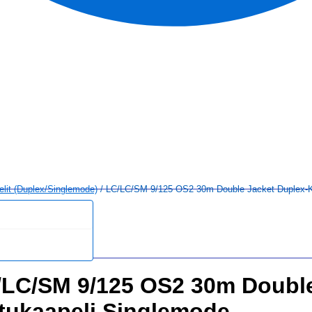
elit (duplex/singlemode)
/ LC/LC/SM 9/125 OS2 30m Double Jacket Duplex-K
/LC/SM 9/125 OS2 30m Double
tukaapeli Singlemode