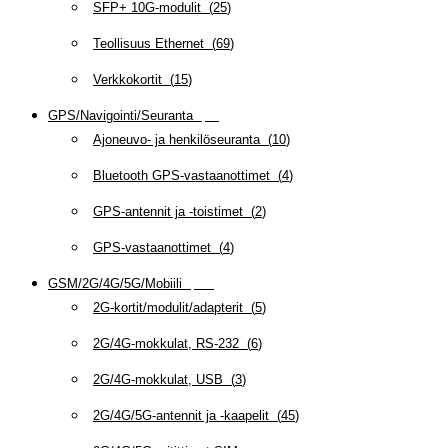
SFP+ 10G-modulit
(
25
)
Teollisuus Ethernet
(
69
)
Verkkokortit
(
15
)
GPS/Navigointi/Seuranta
(
20
)
Ajoneuvo- ja henkilöseuranta
(
10
)
Bluetooth GPS-vastaanottimet
(
4
)
GPS-antennit ja -toistimet
(
2
)
GPS-vastaanottimet
(
4
)
GSM/2G/4G/5G/Mobiili
(
115
)
2G-kortit/modulit/adapterit
(
5
)
2G/4G-mokkulat, RS-232
(
6
)
2G/4G-mokkulat, USB
(
3
)
2G/4G/5G-antennit ja -kaapelit
(
45
)