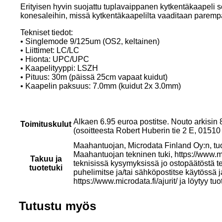
Erityisen hyvin suojattu tuplavaippanen kytkentäkaapeli 
konesaleihin, missä kytkentäkaapelilta vaaditaan paremp
Tekniset tiedot:
• Singlemode 9/125um (OS2, keltainen)
• Liittimet: LC/LC
• Hionta: UPC/UPC
• Kaapelityyppi: LSZH
• Pituus: 30m (päissä 25cm vapaat kuidut)
• Kaapelin paksuus: 7.0mm (kuidut 2x 3.0mm)
Alkaen 6.95 euroa postitse. Nouto arkisin
Toimituskulut
(osoitteesta Robert Huberin tie 2 E, 015
Maahantuojan, Microdata Finland Oy:n, tu
Maahantuojan tekninen tuki, https://www.mi
Takuu ja
teknisissä kysymyksissä jo ostopäätöstä t
tuotetuki
puhelimitse ja/tai sähköpostitse käytössä 
https://www.microdata.fi/ajurit/ ja löytyy tuo
Tutustu myös