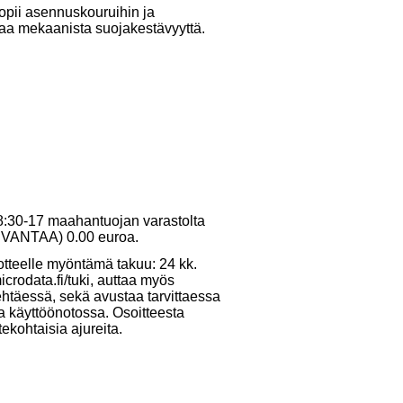
sopii asennuskouruihin ja
aa mekaanista suojakestävyyttä.
 8:30-17 maahantuojan varastolta
10 VANTAA) 0.00 euroa.
otteelle myöntämä takuu: 24 kk.
crodata.fi/tuki, auttaa myös
ehtäessä, sekä avustaa tarvittaessa
ja käyttöönotossa. Osoitteesta
tekohtaisia ajureita.