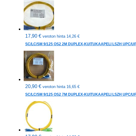
17,90
€
veroton hinta
14,26
€
SC/LC/SM 9/125 OS2 2M DUPLEX-KUITUKAAPELI LSZH UPC/U
20,90
€
veroton hinta
16,65
€
SC/LC/SM 9/125 OS2 7M DUPLEX-KUITUKAAPELI LSZH UPC/U