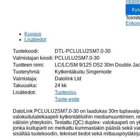
Jacket
(duple
Duplex
kuituka
Toimit
Single
Erikoi
määrä
Kuvaus
Lisätiedot
Tuotekoodi:
DTL-PCLULU2SM7.0-30
Valmistajan koodi:
PCLULU2SM7.0-30
Tuotteen nimi:
LC/LC/SM 9/125 OS2 30m Double Jack
Tuoteryhmä:
Kytkentäkuitu Singemode
Valmistaja:
Datolink Ltd
Takuuaika:
24 kk
Lisätiedot:
Tuotesivu
Tuote-esite
DatoLink PCLULU2SM7.0-30 on laadukas 30m tuplavaipp
valokuitulaitekaapeli kytkentätiloihin mediamuuntimien, rei
välisiin yhteyksiin. Testattu (QC) duplex- valokaapeli on 
jonka kuituparit on merkattu kummastakin päästä sekä var
sisältää tuotekoodin, tekniset tiedot sekä mittauspöytäkirj