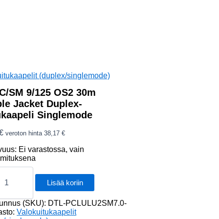
itukaapelit (duplex/singlemode)
C/SM 9/125 OS2 30m
le Jacket Duplex-
ukaapeli Singlemode
€
veroton hinta
38,17
€
vuus:
Ei varastossa, vain
oimituksena
/SM
Lisää koriin
tunnus (SKU):
DTL-PCLULU2SM7.0-
asto:
Valokuitukaapelit