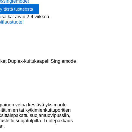
x/singlemode)
-
apeli
usaika: arvio 2-4 viikkoa.
mode
stilaustuote!
et Duplex-kuitukaapeli Singlemode
ainen vetoa kestävä yksimuoto
tittimien tai kytkimienkuituporttien
yksittäispakattu suojamuovipussiin,
ustettu suojatulpilla. Tuotepakkaus
an.