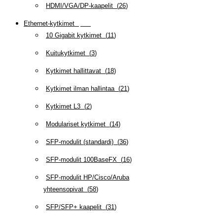
HDMI/VGA/DP-kaapelit
(
26
)
Ethernet-kytkimet
(
319
)
10 Gigabit kytkimet
(
11
)
Kuitukytkimet
(
3
)
Kytkimet hallittavat
(
18
)
Kytkimet ilman hallintaa
(
21
)
Kytkimet L3
(
2
)
Modulariset kytkimet
(
14
)
SFP-modulit (standardi)
(
36
)
SFP-modulit 100BaseFX
(
16
)
SFP-modulit HP/Cisco/Aruba
yhteensopivat
(
58
)
SFP/SFP+ kaapelit
(
31
)