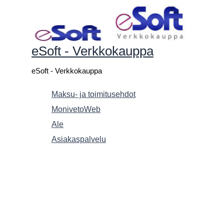
Siirry
sisältöön
eSoft - Verkkokauppa
eSoft - Verkkokauppa
Maksu- ja toimitusehdot
MonivetoWeb
Ale
Asiakaspalvelu