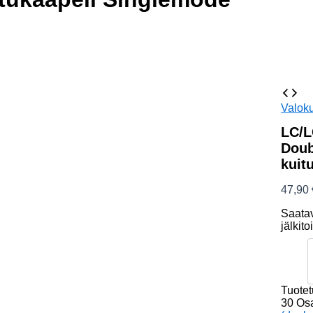
Valoku
LC/L
Doub
kuit
47,90
Saata
jälkit
LC/LC
9/125
OS2
30m
Tuote
Double
30
Os