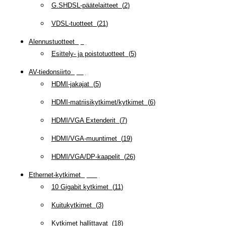
G.SHDSL-päätelaitteet
(
2
)
VDSL-tuotteet
(
21
)
Alennustuotteet
(
5
)
Esittely- ja poistotuotteet
(
5
)
AV-tiedonsiirto
(
63
)
HDMI-jakajat
(
5
)
HDMI-matriisikytkimet/kytkimet
(
6
)
HDMI/VGA Extenderit
(
7
)
HDMI/VGA-muuntimet
(
19
)
HDMI/VGA/DP-kaapelit
(
26
)
Ethernet-kytkimet
(
319
)
10 Gigabit kytkimet
(
11
)
Kuitukytkimet
(
3
)
Kytkimet hallittavat
(
18
)