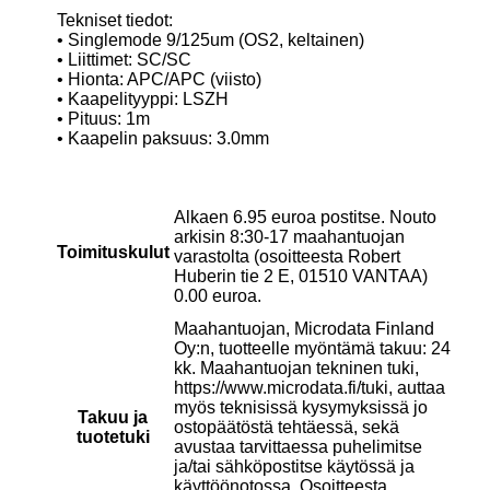
Tekniset tiedot:
• Singlemode 9/125um (OS2, keltainen)
• Liittimet: SC/SC
• Hionta: APC/APC (viisto)
• Kaapelityyppi: LSZH
• Pituus: 1m
• Kaapelin paksuus: 3.0mm
Alkaen 6.95 euroa postitse. Nouto
arkisin 8:30-17 maahantuojan
Toimituskulut
varastolta (osoitteesta Robert
Huberin tie 2 E, 01510 VANTAA)
0.00 euroa.
Maahantuojan, Microdata Finland
Oy:n, tuotteelle myöntämä takuu: 24
kk. Maahantuojan tekninen tuki,
https://www.microdata.fi/tuki, auttaa
myös teknisissä kysymyksissä jo
Takuu ja
ostopäätöstä tehtäessä, sekä
tuotetuki
avustaa tarvittaessa puhelimitse
ja/tai sähköpostitse käytössä ja
käyttöönotossa. Osoitteesta