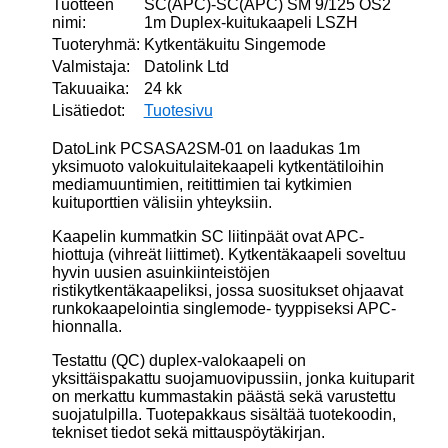
Tuotteen
SC(APC)-SC(APC) SM 9/125 OS2
nimi:
1m Duplex-kuitukaapeli LSZH
Tuoteryhmä:
Kytkentäkuitu Singemode
Valmistaja:
Datolink Ltd
Takuuaika:
24 kk
Lisätiedot:
Tuotesivu
DatoLink PCSASA2SM-01 on laadukas 1m
yksimuoto valokuitulaitekaapeli kytkentätiloihin
mediamuuntimien, reitittimien tai kytkimien
kuituporttien välisiin yhteyksiin.
Kaapelin kummatkin SC liitinpäät ovat APC-
hiottuja (vihreät liittimet). Kytkentäkaapeli soveltuu
hyvin uusien asuinkiinteistöjen
ristikytkentäkaapeliksi, jossa suositukset ohjaavat
runkokaapelointia singlemode- tyyppiseksi APC-
hionnalla.
Testattu (QC) duplex-valokaapeli on
yksittäispakattu suojamuovipussiin, jonka kuituparit
on merkattu kummastakin päästä sekä varustettu
suojatulpilla. Tuotepakkaus sisältää tuotekoodin,
tekniset tiedot sekä mittauspöytäkirjan.