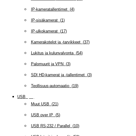
IP-kameratallentimet
(
4
)
IP-sisäkamerat
(
1
)
IP-ulkokamerat
(
17
)
Kamerakotelot ja -tarvikkeet
(
37
)
Lukitus ja kulunvalvonta
(
54
)
Palomuurit ja VPN
(
3
)
SDI HD-kamerat ja -tallentimet
(
3
)
Teollisuus-automaatio
(
19
)
USB
(
95
)
Muut USB
(
21
)
USB over IP
(
5
)
USB RS-232 / Parallel
(
10
)