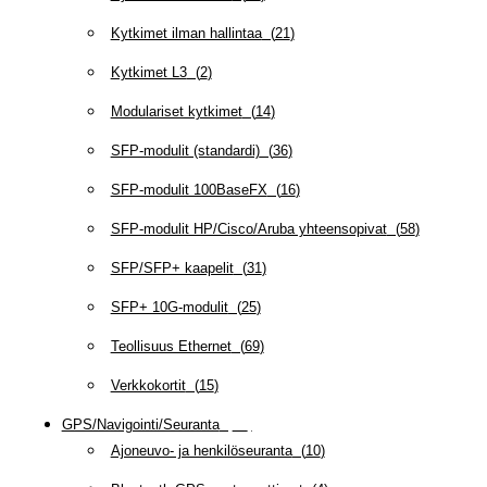
Kytkimet ilman hallintaa
(
21
)
Kytkimet L3
(
2
)
Modulariset kytkimet
(
14
)
SFP-modulit (standardi)
(
36
)
SFP-modulit 100BaseFX
(
16
)
SFP-modulit HP/Cisco/Aruba yhteensopivat
(
58
)
SFP/SFP+ kaapelit
(
31
)
SFP+ 10G-modulit
(
25
)
Teollisuus Ethernet
(
69
)
Verkkokortit
(
15
)
GPS/Navigointi/Seuranta
(
20
)
Ajoneuvo- ja henkilöseuranta
(
10
)