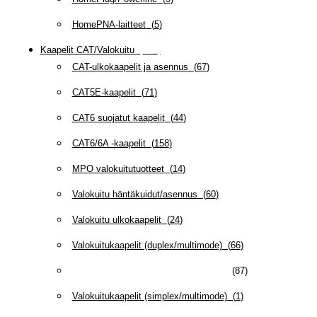
HomePNA-laitteet
(
5
)
Kaapelit CAT/Valokuitu
(
607
)
CAT-ulkokaapelit ja asennus
(
67
)
CAT5E-kaapelit
(
71
)
CAT6 suojatut kaapelit
(
44
)
CAT6/6A -kaapelit
(
158
)
MPO valokuitutuotteet
(
14
)
Valokuitu häntäkuidut/asennus
(
60
)
Valokuitu ulkokaapelit
(
24
)
Valokuitukaapelit (duplex/multimode)
(
66
)
Valokuitukaapelit (duplex/singlemode)
(
87
)
Valokuitukaapelit (simplex/multimode)
(
1
)