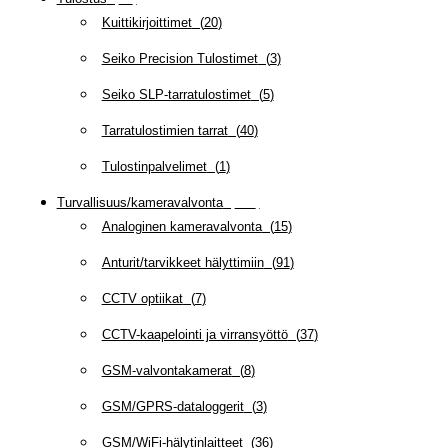
Kuittikirjoittimet
(
20
)
Seiko Precision Tulostimet
(
3
)
Seiko SLP-tarratulostimet
(
5
)
Tarratulostimien tarrat
(
40
)
Tulostinpalvelimet
(
1
)
Turvallisuus/kameravalvonta
(
335
)
Analoginen kameravalvonta
(
15
)
Anturit/tarvikkeet hälyttimiin
(
91
)
CCTV optiikat
(
7
)
CCTV-kaapelointi ja virransyöttö
(
37
)
GSM-valvontakamerat
(
8
)
GSM/GPRS-dataloggerit
(
3
)
GSM/WiFi-hälytinlaitteet
(
36
)