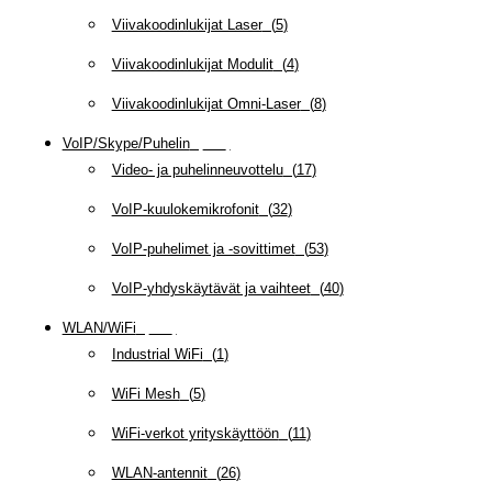
Viivakoodinlukijat Laser
(
5
)
Viivakoodinlukijat Modulit
(
4
)
Viivakoodinlukijat Omni-Laser
(
8
)
VoIP/Skype/Puhelin
(
142
)
Video- ja puhelinneuvottelu
(
17
)
VoIP-kuulokemikrofonit
(
32
)
VoIP-puhelimet ja -sovittimet
(
53
)
VoIP-yhdyskäytävät ja vaihteet
(
40
)
WLAN/WiFi
(
109
)
Industrial WiFi
(
1
)
WiFi Mesh
(
5
)
WiFi-verkot yrityskäyttöön
(
11
)
WLAN-antennit
(
26
)