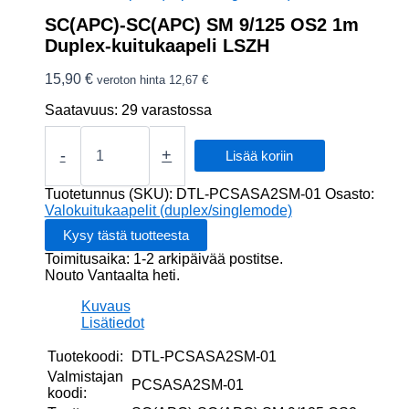
SC(APC)-SC(APC) SM 9/125 OS2 1m
Duplex-kuitukaapeli LSZH
15,90
€
veroton hinta
12,67
€
Saatavuus:
29 varastossa
SC(APC)-
SC(APC)
-
+
Lisää koriin
SM
9/125
Tuotetunnus (SKU):
DTL-PCSASA2SM-01
Osasto:
OS2
Valokuitukaapelit (duplex/singlemode)
1m
Duplex-
Toimitusaika: 1-2 arkipäivää postitse.
kuitukaapeli
Nouto Vantaalta heti.
LSZH
määrä
Kuvaus
Lisätiedot
Tuotekoodi:
DTL-PCSASA2SM-01
Valmistajan
PCSASA2SM-01
koodi: