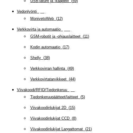
USB-laturit ja -kaapelit
(
59
)
Vedonlyönti
(
12
)
MonivetoWeb
(
12
)
Verkkovirta ja automaatio
(
159
)
GSM-robotit ja -ohjauslaitteet
(
11
)
Kodin automaatio
(
17
)
Shelly
(
38
)
Verkkovirran hallinta
(
49
)
Verkkovirtatarvikkeet
(
44
)
Viivakoodi/RFID/Tiedonkeruu
(
66
)
Tiedonkeruupäätteet/laitteet
(
5
)
Viivakoodinlukijat 2D
(
15
)
Viivakoodinlukijat CCD
(
8
)
Viivakoodinlukijat Langattomat
(
21
)