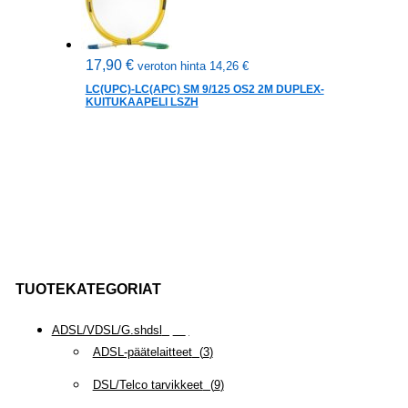
17,90
€
veroton hinta
14,26
€
LC(UPC)-LC(APC) SM 9/125 OS2 2M DUPLEX-
KUITUKAAPELI LSZH
TUOTEKATEGORIAT
ADSL/VDSL/G.shdsl
(
35
)
ADSL-päätelaitteet
(
3
)
DSL/Telco tarvikkeet
(
9
)