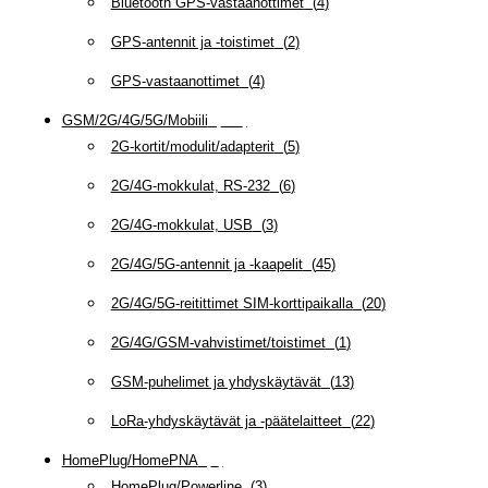
Bluetooth GPS-vastaanottimet
(
4
)
GPS-antennit ja -toistimet
(
2
)
GPS-vastaanottimet
(
4
)
GSM/2G/4G/5G/Mobiili
(
115
)
2G-kortit/modulit/adapterit
(
5
)
2G/4G-mokkulat, RS-232
(
6
)
2G/4G-mokkulat, USB
(
3
)
2G/4G/5G-antennit ja -kaapelit
(
45
)
2G/4G/5G-reitittimet SIM-korttipaikalla
(
20
)
2G/4G/GSM-vahvistimet/toistimet
(
1
)
GSM-puhelimet ja yhdyskäytävät
(
13
)
LoRa-yhdyskäytävät ja -päätelaitteet
(
22
)
HomePlug/HomePNA
(
8
)
HomePlug/Powerline
(
3
)