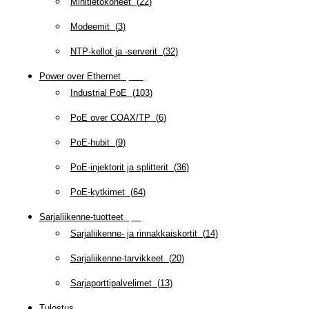
Minitietokoneet
(
22
)
Modeemit
(
3
)
NTP-kellot ja -serverit
(
32
)
Power over Ethernet
(
218
)
Industrial PoE
(
103
)
PoE over COAX/TP
(
6
)
PoE-hubit
(
9
)
PoE-injektorit ja splitterit
(
36
)
PoE-kytkimet
(
64
)
Sarjaliikenne-tuotteet
(
47
)
Sarjaliikenne- ja rinnakkaiskortit
(
14
)
Sarjaliikenne-tarvikkeet
(
20
)
Sarjaporttipalvelimet
(
13
)
Tulostus
(
69
)