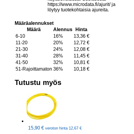
https://www.microdata.fi/ajurit/ ja
löytyy tuotekohtaisia ajureita.
Määräalennukset
Määrä
Alennus
Hinta
6-10
16%
13,36
€
11-20
20%
12,72
€
21-30
24%
12,08
€
31-40
28%
11,45
€
41-50
32%
10,81
€
51-Rajoittamaton
36%
10,18
€
Tutustu myös
15,90
€
veroton hinta
12,67
€