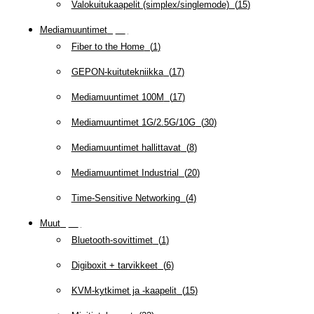
Valokuitukaapelit (simplex/singlemode)
(
15
)
Mediamuuntimet
(
97
)
Fiber to the Home
(
1
)
GEPON-kuitutekniikka
(
17
)
Mediamuuntimet 100M
(
17
)
Mediamuuntimet 1G/2.5G/10G
(
30
)
Mediamuuntimet hallittavat
(
8
)
Mediamuuntimet Industrial
(
20
)
Time-Sensitive Networking
(
4
)
Muut
(
79
)
Bluetooth-sovittimet
(
1
)
Digiboxit + tarvikkeet
(
6
)
KVM-kytkimet ja -kaapelit
(
15
)