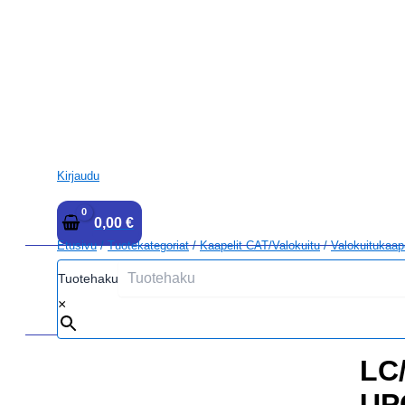
Kirjaudu
0,00
€
Etusivu
/
Tuotekategoriat
/
Kaapelit CAT/Valokuitu
/
Valokuitukaap
Tuotehaku
×
LC
UP