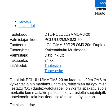
LSZH
UPC/U
Toimit
määrä
Nouto 
Kuvaus
Lisätiedot
Tuotekoodi:
DTL-PCLULU2MMOM3-20
Valmistajan koodi:
PCLULU2MMOM3-20
Tuotteen nimi:
LC/LC/MM 50/125 OM3 20m Duplex
Tuoteryhmä:
Kytkentäkuitu Multimode
Valmistaja:
Datolink Ltd
Takuuaika:
24 kk
Lisätiedot:
Tuotesivu
Tuote-esite
DatoLink PCLULU2MMOM3-20 on laadukas 20m OM3 moni
kytkentätiloihin mediamuuntimien, reitittimien tai kytkimien
Testattu (QC) duplex-valokaapeli on yksittäispakattu suoj
merkattu kummastakin päästä sekä varustettu suojatulpill
tuotekoodin, tekniset tiedot sekä mittauspöytäkirjan.
Tekniset tiedot: