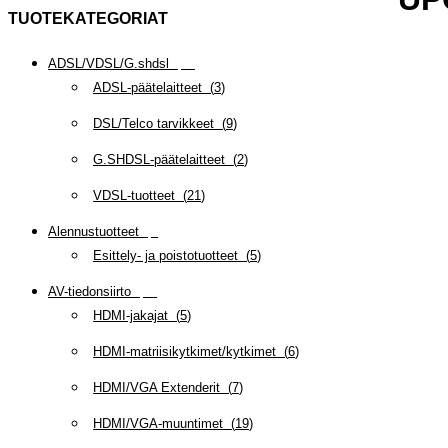
TUOTEKATEGORIAT
ADSL/VDSL/G.shdsl
(
35
)
ADSL-päätelaitteet
(
3
)
DSL/Telco tarvikkeet
(
9
)
G.SHDSL-päätelaitteet
(
2
)
VDSL-tuotteet
(
21
)
Alennustuotteet
(
5
)
Esittely- ja poistotuotteet
(
5
)
AV-tiedonsiirto
(
63
)
HDMI-jakajat
(
5
)
HDMI-matriisikytkimet/kytkimet
(
6
)
HDMI/VGA Extenderit
(
7
)
HDMI/VGA-muuntimet
(
19
)