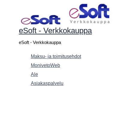
Siirry
sisältöön
eSoft - Verkkokauppa
eSoft - Verkkokauppa
Maksu- ja toimitusehdot
MonivetoWeb
Ale
Asiakaspalvelu