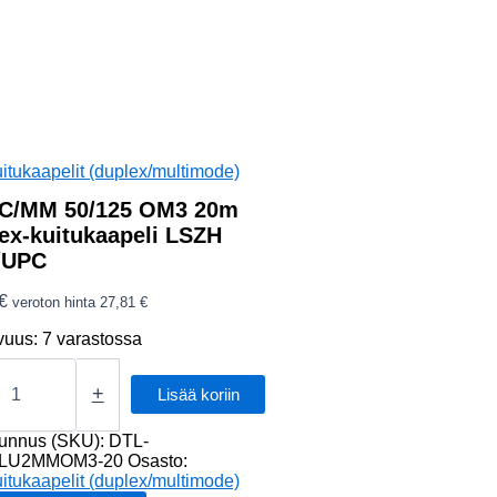
itukaapelit (duplex/multimode)
C/MM 50/125 OM3 20m
ex-kuitukaapeli LSZH
/UPC
€
veroton hinta
27,81
€
vuus:
7 varastossa
/MM
+
Lisää koriin
tunnus (SKU):
DTL-
-
LU2MMOM3-20
Osasto:
apeli
itukaapelit (duplex/multimode)