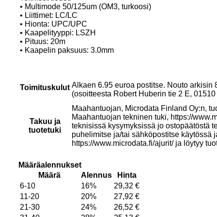
• Multimode 50/125um (OM3, turkoosi)
• Liittimet: LC/LC
• Hionta: UPC/UPC
• Kaapelityyppi: LSZH
• Pituus: 20m
• Kaapelin paksuus: 3.0mm
Alkaen 6.95 euroa postitse. Nouto arkisin
Toimituskulut
(osoitteesta Robert Huberin tie 2 E, 015
Maahantuojan, Microdata Finland Oy:n, tu
Maahantuojan tekninen tuki, https://www.mi
Takuu ja
teknisissä kysymyksissä jo ostopäätöstä t
tuotetuki
puhelimitse ja/tai sähköpostitse käytössä 
https://www.microdata.fi/ajurit/ ja löytyy tuo
Määräalennukset
Määrä
Alennus
Hinta
6-10
16%
29,32
€
11-20
20%
27,92
€
21-30
24%
26,52
€