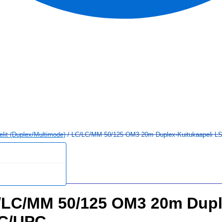
elit (duplex/multimode)
/ LC/LC/MM 50/125 OM3 20m Duplex-Kuitukaapeli 
/LC/MM 50/125 OM3 20m Dupl
C/UPC