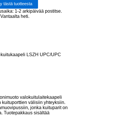
PC
usaika: 1-2 arkipäivää postitse.
Vantaalta heti.
-kuitukaapeli LSZH UPC/UPC
muoto valokuitulaitekaapeli
 kuituporttien välisiin yhteyksiin.
amuovipussiin, jonka kuituparit on
a. Tuotepakkaus sisältää