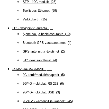
SFP+ 10G-modulit
(
25
)
Teollisuus Ethernet
(
69
)
Verkkokortit
(
15
)
GPS/Navigointi/Seuranta
(
20
)
Ajoneuvo- ja henkilöseuranta
(
10
)
Bluetooth GPS-vastaanottimet
(
4
)
GPS-antennit ja -toistimet
(
2
)
GPS-vastaanottimet
(
4
)
GSM/2G/4G/5G/Mobiili
(
115
)
2G-kortit/modulit/adapterit
(
5
)
2G/4G-mokkulat, RS-232
(
6
)
2G/4G-mokkulat, USB
(
3
)
2G/4G/5G-antennit ja -kaapelit
(
45
)