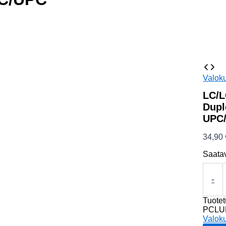
Valoku
LC/L
Dupl
UPC
34,90
Saata
LC/LC
50/125
-
OM3
20m
Tuote
Duplex
PCLU
kuituka
Valoku