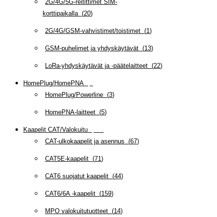
2G/4G/5G-reitittimet SIM-
korttipaikalla
(
20
)
2G/4G/GSM-vahvistimet/toistimet
(
1
)
GSM-puhelimet ja yhdyskäytävät
(
13
)
LoRa-yhdyskäytävät ja -päätelaitteet
(
22
)
HomePlug/HomePNA
(
8
)
HomePlug/Powerline
(
3
)
HomePNA-laitteet
(
5
)
Kaapelit CAT/Valokuitu
(
608
)
CAT-ulkokaapelit ja asennus
(
67
)
CAT5E-kaapelit
(
71
)
CAT6 suojatut kaapelit
(
44
)
CAT6/6A -kaapelit
(
159
)
MPO valokuitutuotteet
(
14
)