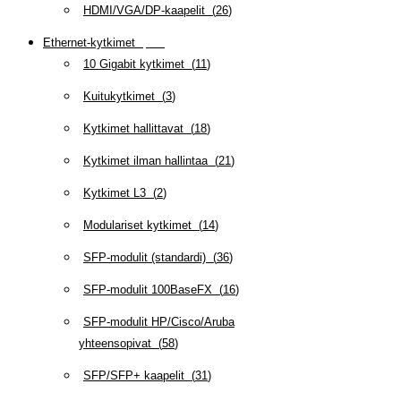
HDMI/VGA/DP-kaapelit
(
26
)
Ethernet-kytkimet
(
319
)
10 Gigabit kytkimet
(
11
)
Kuitukytkimet
(
3
)
Kytkimet hallittavat
(
18
)
Kytkimet ilman hallintaa
(
21
)
Kytkimet L3
(
2
)
Modulariset kytkimet
(
14
)
SFP-modulit (standardi)
(
36
)
SFP-modulit 100BaseFX
(
16
)
SFP-modulit HP/Cisco/Aruba
yhteensopivat
(
58
)
SFP/SFP+ kaapelit
(
31
)