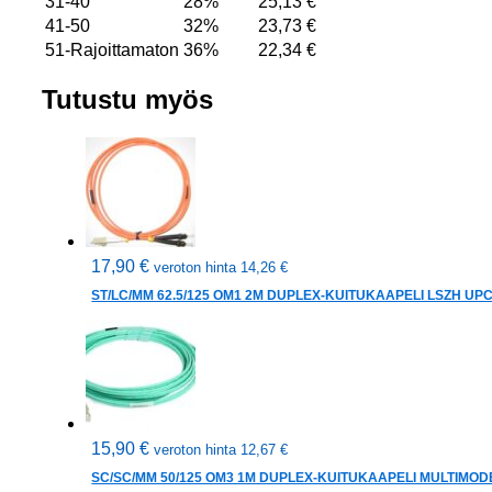
31-40
28%
25,13
€
41-50
32%
23,73
€
51-Rajoittamaton
36%
22,34
€
Tutustu myös
17,90
€
veroton hinta
14,26
€
ST/LC/MM 62.5/125 OM1 2M DUPLEX-KUITUKAAPELI LSZH UP
15,90
€
veroton hinta
12,67
€
SC/SC/MM 50/125 OM3 1M DUPLEX-KUITUKAAPELI MULTIMOD