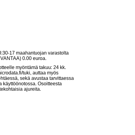
 8:30-17 maahantuojan varastolta
10 VANTAA) 0.00 euroa.
otteelle myöntämä takuu: 24 kk.
crodata.fi/tuki, auttaa myös
ehtäessä, sekä avustaa tarvittaessa
ja käyttöönotossa. Osoitteesta
tekohtaisia ajureita.