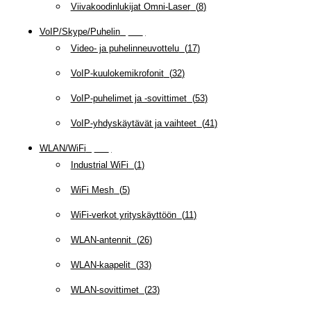
Viivakoodinlukijat Omni-Laser
(
8
)
VoIP/Skype/Puhelin
(
143
)
Video- ja puhelinneuvottelu
(
17
)
VoIP-kuulokemikrofonit
(
32
)
VoIP-puhelimet ja -sovittimet
(
53
)
VoIP-yhdyskäytävät ja vaihteet
(
41
)
WLAN/WiFi
(
109
)
Industrial WiFi
(
1
)
WiFi Mesh
(
5
)
WiFi-verkot yrityskäyttöön
(
11
)
WLAN-antennit
(
26
)
WLAN-kaapelit
(
33
)
WLAN-sovittimet
(
23
)