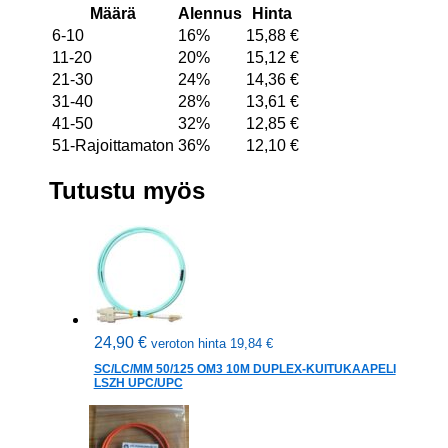
Määrä
Alennus
Hinta
6-10
16%
15,88
€
11-20
20%
15,12
€
21-30
24%
14,36
€
31-40
28%
13,61
€
41-50
32%
12,85
€
51-Rajoittamaton
36%
12,10
€
Tutustu myös
24,90
€
veroton hinta
19,84
€
SC/LC/MM 50/125 OM3 10M DUPLEX-KUITUKAAPELI
LSZH UPC/UPC