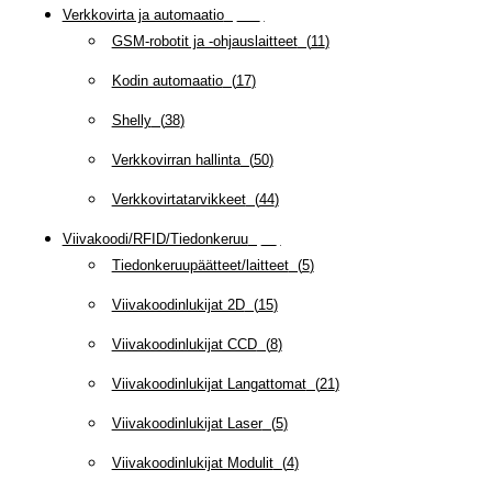
Verkkovirta ja automaatio
(
160
)
GSM-robotit ja -ohjauslaitteet
(
11
)
Kodin automaatio
(
17
)
Shelly
(
38
)
Verkkovirran hallinta
(
50
)
Verkkovirtatarvikkeet
(
44
)
Viivakoodi/RFID/Tiedonkeruu
(
66
)
Tiedonkeruupäätteet/laitteet
(
5
)
Viivakoodinlukijat 2D
(
15
)
Viivakoodinlukijat CCD
(
8
)
Viivakoodinlukijat Langattomat
(
21
)
Viivakoodinlukijat Laser
(
5
)
Viivakoodinlukijat Modulit
(
4
)