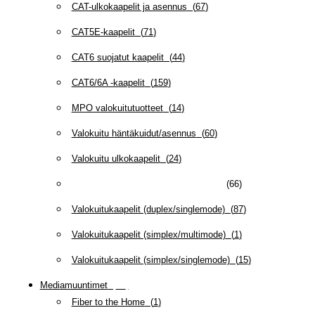
CAT-ulkokaapelit ja asennus
(
67
)
CAT5E-kaapelit
(
71
)
CAT6 suojatut kaapelit
(
44
)
CAT6/6A -kaapelit
(
159
)
MPO valokuitutuotteet
(
14
)
Valokuitu häntäkuidut/asennus
(
60
)
Valokuitu ulkokaapelit
(
24
)
Valokuitukaapelit (duplex/multimode)
(
66
)
Valokuitukaapelit (duplex/singlemode)
(
87
)
Valokuitukaapelit (simplex/multimode)
(
1
)
Valokuitukaapelit (simplex/singlemode)
(
15
)
Mediamuuntimet
(
97
)
Fiber to the Home
(
1
)