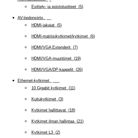
Esittely- ja poistotuotteet
(
5
)
AV-tiedonsiirto
(
63
)
HDMI-jakajat
(
5
)
HDMI-matriisikytkimet/kytkimet
(
6
)
HDMI/VGA Extenderit
(
7
)
HDMI/VGA-muuntimet
(
19
)
HDMI/VGA/DP-kaapelit
(
26
)
Ethernet-kytkimet
(
319
)
10 Gigabit kytkimet
(
11
)
Kuitukytkimet
(
3
)
Kytkimet hallittavat
(
18
)
Kytkimet ilman hallintaa
(
21
)
Kytkimet L3
(
2
)