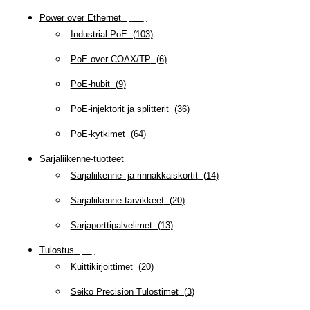
Power over Ethernet
(
218
)
Industrial PoE
(
103
)
PoE over COAX/TP
(
6
)
PoE-hubit
(
9
)
PoE-injektorit ja splitterit
(
36
)
PoE-kytkimet
(
64
)
Sarjaliikenne-tuotteet
(
47
)
Sarjaliikenne- ja rinnakkaiskortit
(
14
)
Sarjaliikenne-tarvikkeet
(
20
)
Sarjaporttipalvelimet
(
13
)
Tulostus
(
69
)
Kuittikirjoittimet
(
20
)
Seiko Precision Tulostimet
(
3
)