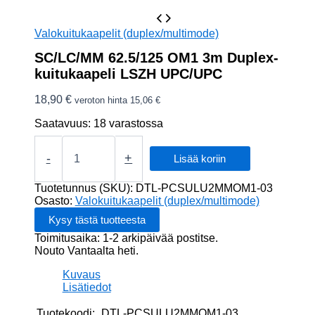
Valokuitukaapelit (duplex/multimode)
SC/LC/MM 62.5/125 OM1 3m Duplex-
kuitukaapeli LSZH UPC/UPC
18,90
€
veroton hinta
15,06
€
Saatavuus:
18 varastossa
SC/LC/MM
62.5/125
-
+
Lisää koriin
OM1
3m
Tuotetunnus (SKU):
DTL-PCSULU2MMOM1-03
Duplex-
Osasto:
Valokuitukaapelit (duplex/multimode)
kuitukaapeli
LSZH
Toimitusaika: 1-2 arkipäivää postitse.
UPC/UPC
Nouto Vantaalta heti.
määrä
Kuvaus
Lisätiedot
Tuotekoodi:
DTL-PCSULU2MMOM1-03