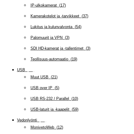
IP-ulkokamerat
(
17
)
Kamerakotelot ja -tarvikkeet
(
37
)
Lukitus ja kulunvalvonta
(
54
)
Palomuurit ja VPN
(
3
)
SDI HD-kamerat ja -tallentimet
(
3
)
Teollisuus-automaatio
(
19
)
USB
(
95
)
Muut USB
(
21
)
USB over IP
(
5
)
USB RS-232 / Parallel
(
10
)
USB-laturit ja -kaapelit
(
59
)
Vedonlyönti
(
12
)
MonivetoWeb
(
12
)