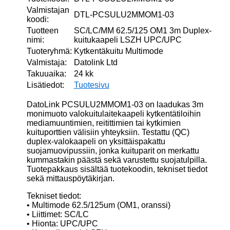
Valmistajan
DTL-PCSULU2MMOM1-03
koodi:
Tuotteen
SC/LC/MM 62.5/125 OM1 3m Duplex-
nimi:
kuitukaapeli LSZH UPC/UPC
Tuoteryhmä:
Kytkentäkuitu Multimode
Valmistaja:
Datolink Ltd
Takuuaika:
24 kk
Lisätiedot:
Tuotesivu
DatoLink PCSULU2MMOM1-03 on laadukas 3m
monimuoto valokuitulaitekaapeli kytkentätiloihin
mediamuuntimien, reitittimien tai kytkimien
kuituporttien välisiin yhteyksiin. Testattu (QC)
duplex-valokaapeli on yksittäispakattu
suojamuovipussiin, jonka kuituparit on merkattu
kummastakin päästä sekä varustettu suojatulpilla.
Tuotepakkaus sisältää tuotekoodin, tekniset tiedot
sekä mittauspöytäkirjan.
Tekniset tiedot:
• Multimode 62.5/125um (OM1, oranssi)
• Liittimet: SC/LC
• Hionta: UPC/UPC