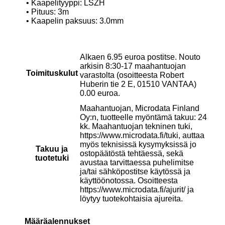
• Kaapelityyppi: LSZH
• Pituus: 3m
• Kaapelin paksuus: 3.0mm
Alkaen 6.95 euroa postitse. Nouto
arkisin 8:30-17 maahantuojan
Toimituskulut
varastolta (osoitteesta Robert
Huberin tie 2 E, 01510 VANTAA)
0.00 euroa.
Maahantuojan, Microdata Finland
Oy:n, tuotteelle myöntämä takuu: 24
kk. Maahantuojan tekninen tuki,
https://www.microdata.fi/tuki, auttaa
myös teknisissä kysymyksissä jo
Takuu ja
ostopäätöstä tehtäessä, sekä
tuotetuki
avustaa tarvittaessa puhelimitse
ja/tai sähköpostitse käytössä ja
käyttöönotossa. Osoitteesta
https://www.microdata.fi/ajurit/ ja
löytyy tuotekohtaisia ajureita.
Määräalennukset