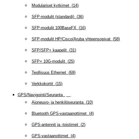
Modulariset kytkimet
(
14
)
SFP-modulit (standardi)
(
36
)
SFP-modulit 100BaseFX
(
16
)
SFP-modulit HP/Cisco/Aruba yhteensopivat
(
58
)
SFP/SFP+ kaapelit
(
31
)
SFP+ 10G-modulit
(
25
)
Teollisuus Ethernet
(
69
)
Verkkokortit
(
15
)
GPS/Navigointi/Seuranta
(
20
)
Ajoneuvo- ja henkilöseuranta
(
10
)
Bluetooth GPS-vastaanottimet
(
4
)
GPS-antennit ja -toistimet
(
2
)
GPS-vastaanottimet
(
4
)