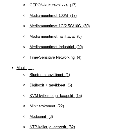
GEPON-kuitutekniikka
(
17
)
Mediamuuntimet 100M
(
17
)
Mediamuuntimet 1G/2.5G/10G
(
30
)
Mediamuuntimet hallittavat
(
8
)
Mediamuuntimet Industrial
(
20
)
Time-Sensitive Networking
(
4
)
Muut
(
79
)
Bluetooth-sovittimet
(
1
)
Digiboxit + tarvikkeet
(
6
)
KVM-kytkimet ja -kaapelit
(
15
)
Minitietokoneet
(
22
)
Modeemit
(
3
)
NTP-kellot ja -serverit
(
32
)