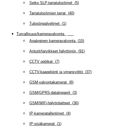
Seiko SLP-tarratulostimet
(
5
)
Tarratulostimien tarrat
(
40
)
Tulostinpalvelimet
(
1
)
Turvallisuus/kameravalvonta
(
335
)
Analoginen kameravalvonta
(
15
)
Anturit/tarvikkeet hälyttimiin
(
91
)
CCTV optiikat
(
7
)
CCTV-kaapelointi ja virransyöttö
(
37
)
GSM-valvontakamerat
(
8
)
GSM/GPRS-dataloggerit
(
3
)
GSM/WiFi-hälytinlaitteet
(
36
)
IP-kameratallentimet
(
4
)
IP-sisäkamerat
(
1
)