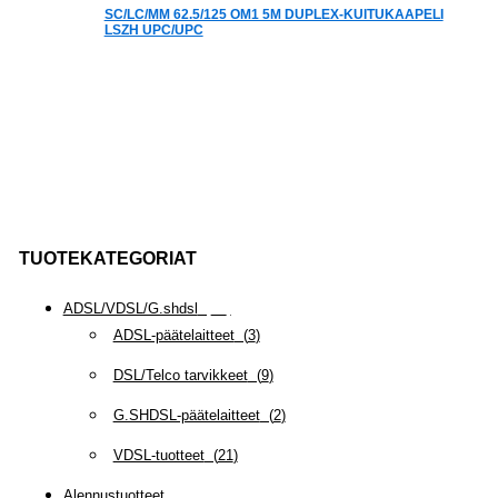
SC/LC/MM 62.5/125 OM1 5M DUPLEX-KUITUKAAPELI
LSZH UPC/UPC
TUOTEKATEGORIAT
ADSL/VDSL/G.shdsl
(
35
)
ADSL-päätelaitteet
(
3
)
DSL/Telco tarvikkeet
(
9
)
G.SHDSL-päätelaitteet
(
2
)
VDSL-tuotteet
(
21
)
Alennustuotteet
(
5
)