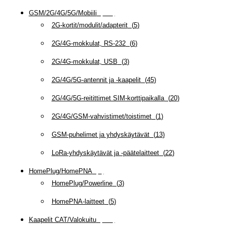
GSM/2G/4G/5G/Mobiili
(
115
)
2G-kortit/modulit/adapterit
(
5
)
2G/4G-mokkulat, RS-232
(
6
)
2G/4G-mokkulat, USB
(
3
)
2G/4G/5G-antennit ja -kaapelit
(
45
)
2G/4G/5G-reitittimet SIM-korttipaikalla
(
20
)
2G/4G/GSM-vahvistimet/toistimet
(
1
)
GSM-puhelimet ja yhdyskäytävät
(
13
)
LoRa-yhdyskäytävät ja -päätelaitteet
(
22
)
HomePlug/HomePNA
(
8
)
HomePlug/Powerline
(
3
)
HomePNA-laitteet
(
5
)
Kaapelit CAT/Valokuitu
(
608
)