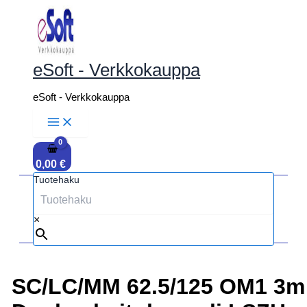
Siirry
sisältöön
eSoft - Verkkokauppa
eSoft - Verkkokauppa
0,00
€
Tuotehaku
×
SC/LC/MM 62.5/125 OM1 3m