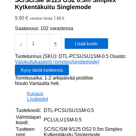
Kytkentäkuitu Singlemode
9,90
€
veroton hinta
7,89
€
Saatavuus:
102 varastossa
SC/SC/SM
9/125
-
+
Lisää koriin
OS2
0.5m
Tuotetunnus (SKU):
DTL-PCSUSU1SM-0.5
Osasto:
Simplex
Valokuitukaapelit (simplex/singlemode)
Kytkentäkuitu
Singlemode
Toimitusaika: 1-2 arkipäivää postitse.
määrä
Nouto Vantaalta heti.
Kuvaus
Lisätiedot
Tuotekoodi:
DTL-PCSUSU1SM-0.5
Valmistajan
PCLULU1SM-0.5
koodi:
Tuotteen
SC/SC/SM 9/125 OS2 0.5m Simplex
nimi:
Kytkentäkuitu Singlemode