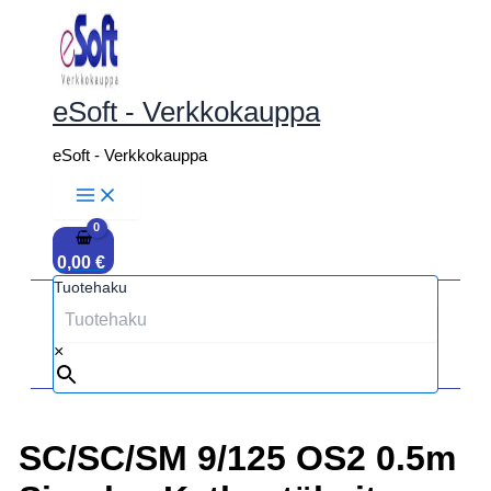
Siirry
sisältöön
eSoft - Verkkokauppa
eSoft - Verkkokauppa
0,00
€
Tuotehaku
×
SC/SC/SM 9/125 OS2 0.5m