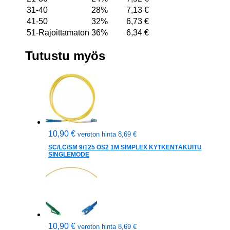
31-40
28%
7,13
€
41-50
32%
6,73
€
51-Rajoittamaton
36%
6,34
€
Tutustu myös
10,90
€
veroton hinta
8,69
€
SC/LC/SM 9/125 OS2 1M SIMPLEX KYTKENTÄKUITU
SINGLEMODE
10,90
€
veroton hinta
8,69
€