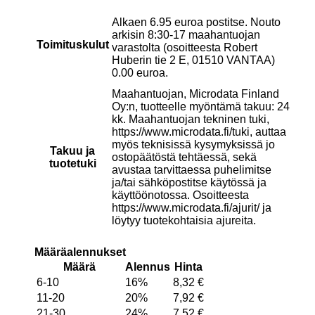
Alkaen 6.95 euroa postitse. Nouto
arkisin 8:30-17 maahantuojan
Toimituskulut
varastolta (osoitteesta Robert
Huberin tie 2 E, 01510 VANTAA)
0.00 euroa.
Maahantuojan, Microdata Finland
Oy:n, tuotteelle myöntämä takuu: 24
kk. Maahantuojan tekninen tuki,
https://www.microdata.fi/tuki, auttaa
myös teknisissä kysymyksissä jo
Takuu ja
ostopäätöstä tehtäessä, sekä
tuotetuki
avustaa tarvittaessa puhelimitse
ja/tai sähköpostitse käytössä ja
käyttöönotossa. Osoitteesta
https://www.microdata.fi/ajurit/ ja
löytyy tuotekohtaisia ajureita.
Määräalennukset
Määrä
Alennus
Hinta
6-10
16%
8,32
€
11-20
20%
7,92
€
21-30
24%
7,52
€