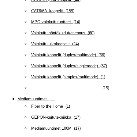
CAT6/6A -kaapelit
(
159
)
MPO valokuitutuotteet
(
14
)
Valokuitu häntäkuidut/asennus
(
60
)
Valokuitu ulkokaapelit
(
24
)
Valokuitukaapelit (duplex/multimode)
(
66
)
Valokuitukaapelit (duplex/singlemode)
(
87
)
Valokuitukaapelit (simplex/multimode)
(
1
)
Valokuitukaapelit (simplex/singlemode)
(
15
)
Mediamuuntimet
(
97
)
Fiber to the Home
(
1
)
GEPON-kuitutekniikka
(
17
)
Mediamuuntimet 100M
(
17
)