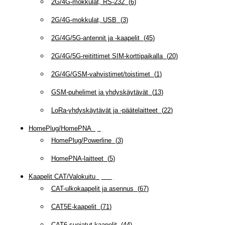
2G/4G-mokkulat, RS-232
(
6
)
2G/4G-mokkulat, USB
(
3
)
2G/4G/5G-antennit ja -kaapelit
(
45
)
2G/4G/5G-reitittimet SIM-korttipaikalla
(
20
)
2G/4G/GSM-vahvistimet/toistimet
(
1
)
GSM-puhelimet ja yhdyskäytävät
(
13
)
LoRa-yhdyskäytävät ja -päätelaitteet
(
22
)
HomePlug/HomePNA
(
8
)
HomePlug/Powerline
(
3
)
HomePNA-laitteet
(
5
)
Kaapelit CAT/Valokuitu
(
608
)
CAT-ulkokaapelit ja asennus
(
67
)
CAT5E-kaapelit
(
71
)
CAT6 suojatut kaapelit
(
44
)