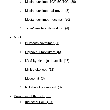
Mediamuuntimet 1G/2.5G/10G
(
30
)
Mediamuuntimet hallittavat
(
8
)
Mediamuuntimet Industrial
(
20
)
Time-Sensitive Networking
(
4
)
Muut
(
79
)
Bluetooth-sovittimet
(
1
)
Digiboxit + tarvikkeet
(
6
)
KVM-kytkimet ja -kaapelit
(
15
)
Minitietokoneet
(
22
)
Modeemit
(
3
)
NTP-kellot ja -serverit
(
32
)
Power over Ethernet
(
218
)
Industrial PoE
(
103
)