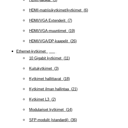
HDMI-matriisikytkimet/kytkimet
(
6
)
HDMI/VGA Extenderit
(
7
)
HDMI/VGA-muuntimet
(
19
)
HDMI/VGA/DP-kaapelit
(
26
)
Ethernet-kytkimet
(
319
)
10 Gigabit kytkimet
(
11
)
Kuitukytkimet
(
3
)
Kytkimet hallittavat
(
18
)
Kytkimet ilman hallintaa
(
21
)
Kytkimet L3
(
2
)
Modulariset kytkimet
(
14
)
SFP-modulit (standardi)
(
36
)