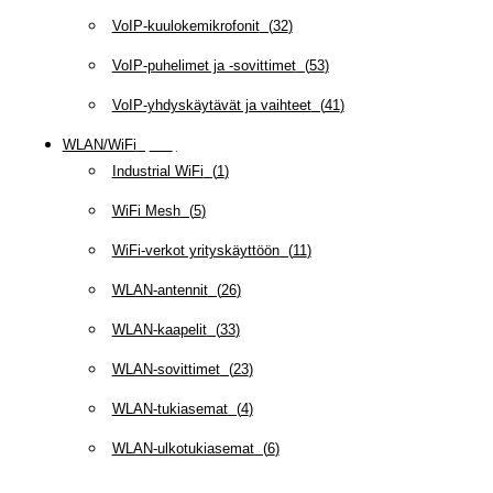
VoIP-kuulokemikrofonit
(
32
)
VoIP-puhelimet ja -sovittimet
(
53
)
VoIP-yhdyskäytävät ja vaihteet
(
41
)
WLAN/WiFi
(
109
)
Industrial WiFi
(
1
)
WiFi Mesh
(
5
)
WiFi-verkot yrityskäyttöön
(
11
)
WLAN-antennit
(
26
)
WLAN-kaapelit
(
33
)
WLAN-sovittimet
(
23
)
WLAN-tukiasemat
(
4
)
WLAN-ulkotukiasemat
(
6
)