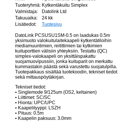
Tuoteryhmä:
Kytkentäkuitu Simplex
Valmistaja:
Datolink Ltd
Takuuaika:
24 kk
Lisätiedot:
Tuotesivu
DatoLink PCSUSU1SM-0.5 on laadukas 0.5m
yksimuoto valokuitulaitekaapeli kytkentätiloihin
mediamuuntimien, reitittimien tai kytkimien
kuituporttien välisiin yhteyksiin. Testattu (QC)
simplex-valokaapeli on yksittäispakattu
suojamuovipussiin, jonka kuituparit on merkattu
kummastakin päästä sekä varustettu suojatulpilla.
Tuotepakkaus sisältää tuotekoodin, tekniset tiedot
sekä mittauspöytäkirjan.
Tekniset tiedot:
• Singlemode 9/125um (OS2, keltainen)
• Liittimet: SC/SC
• Hionta: UPC/UPC
• Kaapelityyppi: LSZH
• Pituus: 0.5m
• Kaapelin paksuus: 3.0mm