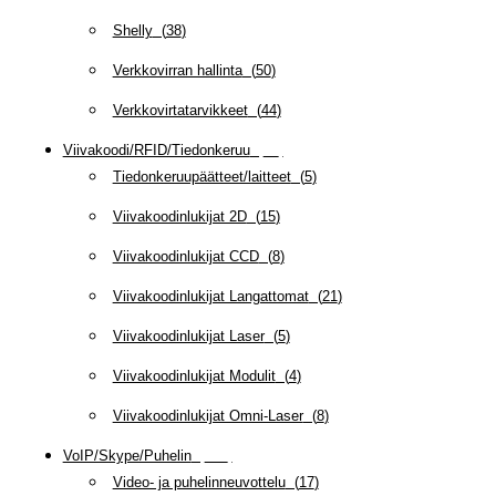
Shelly
(
38
)
Verkkovirran hallinta
(
50
)
Verkkovirtatarvikkeet
(
44
)
Viivakoodi/RFID/Tiedonkeruu
(
66
)
Tiedonkeruupäätteet/laitteet
(
5
)
Viivakoodinlukijat 2D
(
15
)
Viivakoodinlukijat CCD
(
8
)
Viivakoodinlukijat Langattomat
(
21
)
Viivakoodinlukijat Laser
(
5
)
Viivakoodinlukijat Modulit
(
4
)
Viivakoodinlukijat Omni-Laser
(
8
)
VoIP/Skype/Puhelin
(
143
)
Video- ja puhelinneuvottelu
(
17
)