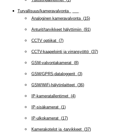
Turvallisuus/kameravalvonta
(
335
)
Analoginen kameravalvonta
(
15
)
Anturit/tarvikkeet hälyttimiin
(
91
)
CCTV optiikat
(
7
)
CCTV-kaapelointi ja virransyöttö
(
37
)
GSM-valvontakamerat
(
8
)
GSM/GPRS-dataloggerit
(
3
)
GSM/WiFi-hälytinlaitteet
(
36
)
IP-kameratallentimet
(
4
)
IP-sisäkamerat
(
1
)
IP-ulkokamerat
(
17
)
Kamerakotelot ja -tarvikkeet
(
37
)