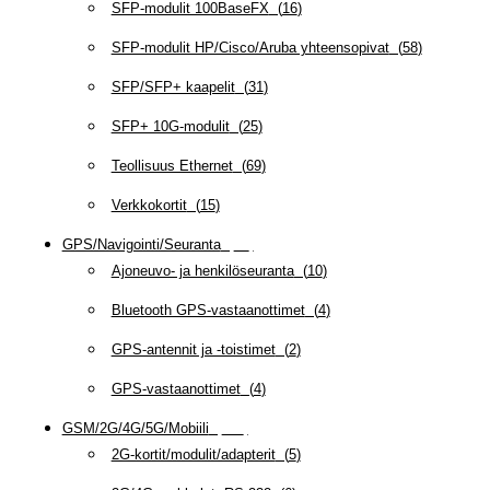
SFP-modulit 100BaseFX
(
16
)
SFP-modulit HP/Cisco/Aruba yhteensopivat
(
58
)
SFP/SFP+ kaapelit
(
31
)
SFP+ 10G-modulit
(
25
)
Teollisuus Ethernet
(
69
)
Verkkokortit
(
15
)
GPS/Navigointi/Seuranta
(
20
)
Ajoneuvo- ja henkilöseuranta
(
10
)
Bluetooth GPS-vastaanottimet
(
4
)
GPS-antennit ja -toistimet
(
2
)
GPS-vastaanottimet
(
4
)
GSM/2G/4G/5G/Mobiili
(
115
)
2G-kortit/modulit/adapterit
(
5
)