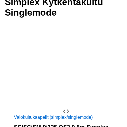
Simplex Kytkentäkuitu
Singlemode
Valokuitukaapelit (simplex/singlemode)
SC/SC/SM 9/125 OS2 0.5m Simplex