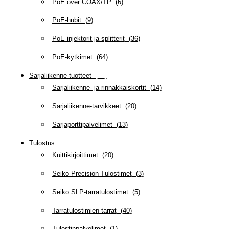
PoE over COAX/TP
(
6
)
PoE-hubit
(
9
)
PoE-injektorit ja splitterit
(
36
)
PoE-kytkimet
(
64
)
Sarjaliikenne-tuotteet
(
47
)
Sarjaliikenne- ja rinnakkaiskortit
(
14
)
Sarjaliikenne-tarvikkeet
(
20
)
Sarjaporttipalvelimet
(
13
)
Tulostus
(
69
)
Kuittikirjoittimet
(
20
)
Seiko Precision Tulostimet
(
3
)
Seiko SLP-tarratulostimet
(
5
)
Tarratulostimien tarrat
(
40
)
Tulostinpalvelimet
(
1
)