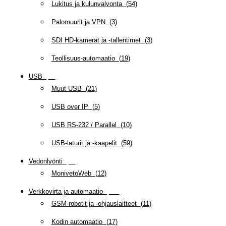
Lukitus ja kulunvalvonta
(
54
)
Palomuurit ja VPN
(
3
)
SDI HD-kamerat ja -tallentimet
(
3
)
Teollisuus-automaatio
(
19
)
USB
(
95
)
Muut USB
(
21
)
USB over IP
(
5
)
USB RS-232 / Parallel
(
10
)
USB-laturit ja -kaapelit
(
59
)
Vedonlyönti
(
12
)
MonivetoWeb
(
12
)
Verkkovirta ja automaatio
(
160
)
GSM-robotit ja -ohjauslaitteet
(
11
)
Kodin automaatio
(
17
)