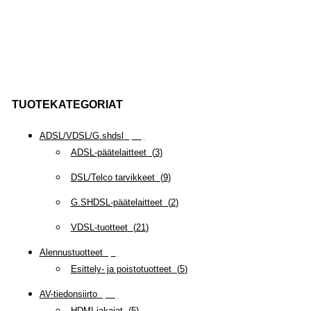
TUOTEKATEGORIAT
ADSL/VDSL/G.shdsl
(
35
)
ADSL-päätelaitteet
(
3
)
DSL/Telco tarvikkeet
(
9
)
G.SHDSL-päätelaitteet
(
2
)
VDSL-tuotteet
(
21
)
Alennustuotteet
(
5
)
Esittely- ja poistotuotteet
(
5
)
AV-tiedonsiirto
(
63
)
HDMI-jakajat
(
5
)