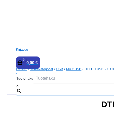
Kirjaudu
0,00
€
Etusivu
/
Tuotekategoriat
/
USB
/
Muut USB
/ DTECH USB 2.0 UTP
Tuotehaku
×
DT