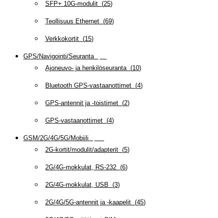
SFP+ 10G-modulit
(
25
)
Teollisuus Ethernet
(
69
)
Verkkokortit
(
15
)
GPS/Navigointi/Seuranta
(
20
)
Ajoneuvo- ja henkilöseuranta
(
10
)
Bluetooth GPS-vastaanottimet
(
4
)
GPS-antennit ja -toistimet
(
2
)
GPS-vastaanottimet
(
4
)
GSM/2G/4G/5G/Mobiili
(
115
)
2G-kortit/modulit/adapterit
(
5
)
2G/4G-mokkulat, RS-232
(
6
)
2G/4G-mokkulat, USB
(
3
)
2G/4G/5G-antennit ja -kaapelit
(
45
)