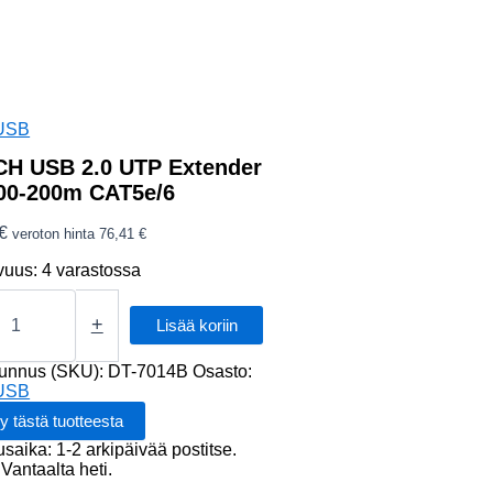
USB
H USB 2.0 UTP Extender
100-200m CAT5e/6
€
veroton hinta
76,41
€
vuus:
4 varastossa
H
+
Lisää koriin
tunnus (SKU):
DT-7014B
Osasto:
er
USB
usaika: 1-2 arkipäivää postitse.
Vantaalta heti.
/6