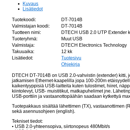
määrä
Kuvaus
Lisätiedot
Tuotekoodi:
DT-7014B
Valmistajan koodi:
DT-7014B
Tuotteen nimi:
DTECH USB 2.0 UTP Extender k
Tuoteryhmä:
Muut USB
Valmistaja:
DTECH Electronics Technology
Takuuaika:
12 kk
Lisätiedot:
Tuotesivu
Ohjekirja
DTECH DT-7014B on USB 2.0-vahvistin (extender) kitti, 
jatkamisen Ethernet-kaapelilla jopa 100-200m etäisyydel
kaikentyyppisiä USB-laitteita kuten tulostimet, hiiret, näp
kiintolevyt, USB- muistitikut, matkapuhelimet jne. Läheti
USB-porttiin ja vastaanottopäähän saadaan kytkettyä max
Tuotepakkaus sisältää lähettimen (TX), vastaanottimen (R
sekä asennusohjeen (english).
Tekniset tiedot:
• USB 2.0-yhteensopiva, siirtonopeus 480Mbit/s