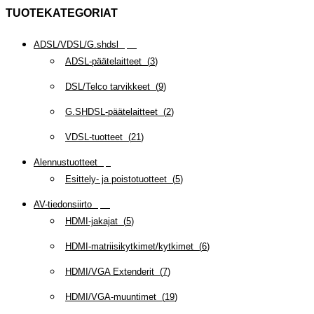
TUOTEKATEGORIAT
ADSL/VDSL/G.shdsl
(
35
)
ADSL-päätelaitteet
(
3
)
DSL/Telco tarvikkeet
(
9
)
G.SHDSL-päätelaitteet
(
2
)
VDSL-tuotteet
(
21
)
Alennustuotteet
(
5
)
Esittely- ja poistotuotteet
(
5
)
AV-tiedonsiirto
(
63
)
HDMI-jakajat
(
5
)
HDMI-matriisikytkimet/kytkimet
(
6
)
HDMI/VGA Extenderit
(
7
)
HDMI/VGA-muuntimet
(
19
)