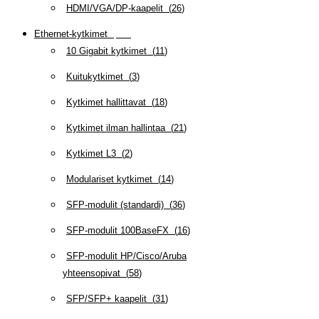
HDMI/VGA/DP-kaapelit
(
26
)
Ethernet-kytkimet
(
319
)
10 Gigabit kytkimet
(
11
)
Kuitukytkimet
(
3
)
Kytkimet hallittavat
(
18
)
Kytkimet ilman hallintaa
(
21
)
Kytkimet L3
(
2
)
Modulariset kytkimet
(
14
)
SFP-modulit (standardi)
(
36
)
SFP-modulit 100BaseFX
(
16
)
SFP-modulit HP/Cisco/Aruba
yhteensopivat
(
58
)
SFP/SFP+ kaapelit
(
31
)