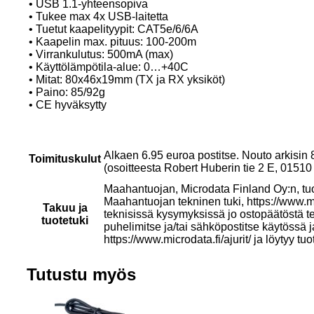
• USB 1.1-yhteensopiva
• Tukee max 4x USB-laitetta
• Tuetut kaapelityypit: CAT5e/6/6A
• Kaapelin max. pituus: 100-200m
• Virrankulutus: 500mA (max)
• Käyttölämpötila-alue: 0…+40C
• Mitat: 80x46x19mm (TX ja RX yksiköt)
• Paino: 85/92g
• CE hyväksytty
Alkaen 6.95 euroa postitse. Nouto arkisin
Toimituskulut
(osoitteesta Robert Huberin tie 2 E, 015
Maahantuojan, Microdata Finland Oy:n, tu
Maahantuojan tekninen tuki, https://www.mi
Takuu ja
teknisissä kysymyksissä jo ostopäätöstä t
tuotetuki
puhelimitse ja/tai sähköpostitse käytössä 
https://www.microdata.fi/ajurit/ ja löytyy tuo
Tutustu myös