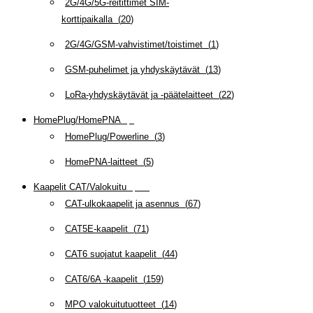
2G/4G/5G-reitittimet SIM-
korttipaikalla
(
20
)
2G/4G/GSM-vahvistimet/toistimet
(
1
)
GSM-puhelimet ja yhdyskäytävät
(
13
)
LoRa-yhdyskäytävät ja -päätelaitteet
(
22
)
HomePlug/HomePNA
(
8
)
HomePlug/Powerline
(
3
)
HomePNA-laitteet
(
5
)
Kaapelit CAT/Valokuitu
(
608
)
CAT-ulkokaapelit ja asennus
(
67
)
CAT5E-kaapelit
(
71
)
CAT6 suojatut kaapelit
(
44
)
CAT6/6A -kaapelit
(
159
)
MPO valokuitutuotteet
(
14
)