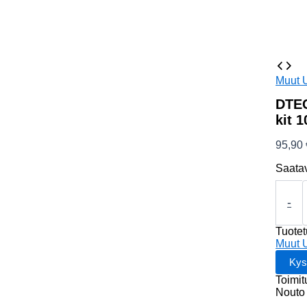
Muut 
DTEC
kit 
95,90
Saata
DTEC
USB
-
2.0
UTP
Tuote
Extend
Muut 
kit
100-
Toimit
200m
Nouto 
CAT5e