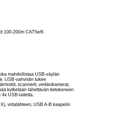
it 100-200m CAT5e/6
joka mahdollistaa USB-väylän
le. USB-vahvistin tukee
päimistöt, scannerit, verkkokamerat,
npää kytketään lähettävän tietokoneen
 4x USB-laitetta.
X), virtalähteen, USB A-B kaapelin