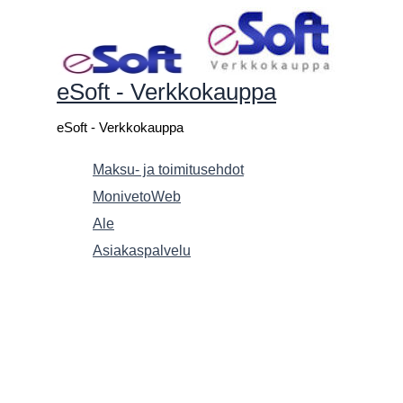
Siirry
sisältöön
eSoft - Verkkokauppa
eSoft - Verkkokauppa
Maksu- ja toimitusehdot
MonivetoWeb
Ale
Asiakaspalvelu