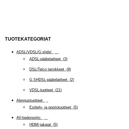
TUOTEKATEGORIAT
ADSL/VDSL/G.shdsl
(
35
)
ADSL-päätelaitteet
(
3
)
DSL/Telco tarvikkeet
(
9
)
G.SHDSL-päätelaitteet
(
2
)
VDSL-tuotteet
(
21
)
Alennustuotteet
(
5
)
Esittely- ja poistotuotteet
(
5
)
AV-tiedonsiirto
(
63
)
HDMI-jakajat
(
5
)