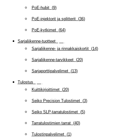
PoE-hubit
(
9
)
PoE-injektorit ja splitterit
(
36
)
PoE-kytkimet
(
64
)
Sarjaliikenne-tuotteet
(
47
)
Sarjaliikenne- ja rinnakkaiskortit
(
14
)
Sarjaliikenne-tarvikkeet
(
20
)
Sarjaporttipalvelimet
(
13
)
Tulostus
(
69
)
Kuittikirjoittimet
(
20
)
Seiko Precision Tulostimet
(
3
)
Seiko SLP-tarratulostimet
(
5
)
Tarratulostimien tarrat
(
40
)
Tulostinpalvelimet
(
1
)