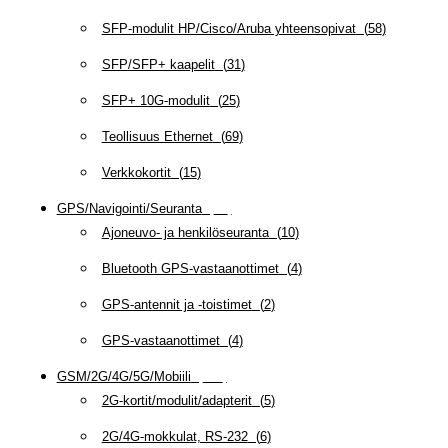
SFP-modulit HP/Cisco/Aruba yhteensopivat
(
58
)
SFP/SFP+ kaapelit
(
31
)
SFP+ 10G-modulit
(
25
)
Teollisuus Ethernet
(
69
)
Verkkokortit
(
15
)
GPS/Navigointi/Seuranta
(
20
)
Ajoneuvo- ja henkilöseuranta
(
10
)
Bluetooth GPS-vastaanottimet
(
4
)
GPS-antennit ja -toistimet
(
2
)
GPS-vastaanottimet
(
4
)
GSM/2G/4G/5G/Mobiili
(
115
)
2G-kortit/modulit/adapterit
(
5
)
2G/4G-mokkulat, RS-232
(
6
)