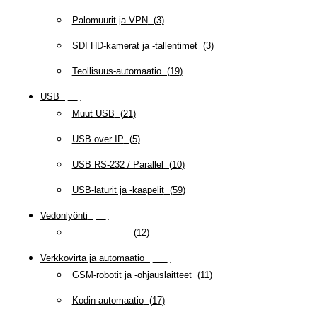
Palomuurit ja VPN
(
3
)
SDI HD-kamerat ja -tallentimet
(
3
)
Teollisuus-automaatio
(
19
)
USB
(
95
)
Muut USB
(
21
)
USB over IP
(
5
)
USB RS-232 / Parallel
(
10
)
USB-laturit ja -kaapelit
(
59
)
Vedonlyönti
(
12
)
MonivetoWeb
(
12
)
Verkkovirta ja automaatio
(
160
)
GSM-robotit ja -ohjauslaitteet
(
11
)
Kodin automaatio
(
17
)