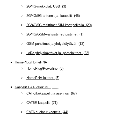
2G/4G-mokkulat, USB
(
3
)
2G/4G/5G-antennit ja -kaapelit
(
45
)
2G/4G/5G-reitittimet SIM-korttipaikalla
(
20
)
2G/4G/GSM-vahvistimet/toistimet
(
1
)
GSM-puhelimet ja yhdyskäytävät
(
13
)
LoRa-yhdyskäytävät ja -päätelaitteet
(
22
)
HomePlug/HomePNA
(
8
)
HomePlug/Powerline
(
3
)
HomePNA-laitteet
(
5
)
Kaapelit CAT/Valokuitu
(
608
)
CAT-ulkokaapelit ja asennus
(
67
)
CAT5E-kaapelit
(
71
)
CAT6 suojatut kaapelit
(
44
)