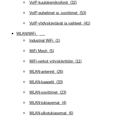
VoIP-kuulokemikrofonit
(
32
)
VoIP-puhelimet ja -sovittimet
(
53
)
VoIP-yhdyskäytävät ja vaihteet
(
41
)
WLAN/WiFi
(
109
)
Industrial WiFi
(
1
)
WiFi Mesh
(
5
)
WiFi-verkot yrityskäyttöön
(
11
)
WLAN-antennit
(
26
)
WLAN-kaapelit
(
33
)
WLAN-sovittimet
(
23
)
WLAN-tukiasemat
(
4
)
WLAN-ulkotukiasemat
(
6
)