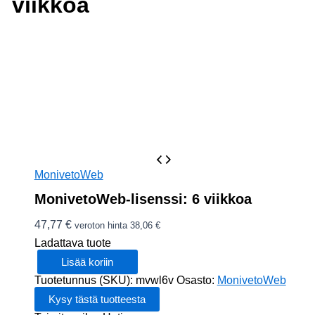
viikkoa
MonivetoWeb
MonivetoWeb-lisenssi: 6 viikkoa
47,77
€
veroton hinta
38,06
€
Ladattava tuote
Lisää koriin
MonivetoWeb-
Tuotetunnus (SKU):
mvwl6v
Osasto:
MonivetoWeb
lisenssi:
6
viikkoa