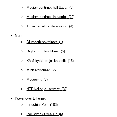
Mediamuuntimet hallittavat
(
8
)
Mediamuuntimet Industrial
(
20
)
Time-Sensitive Networking
(
4
)
Muut
(
79
)
Bluetooth-sovittimet
(
1
)
Digiboxit + tarvikkeet
(
6
)
KVM-kytkimet ja -kaapelit
(
15
)
Minitietokoneet
(
22
)
Modeemit
(
3
)
NTP-kellot ja -serverit
(
32
)
Power over Ethernet
(
218
)
Industrial PoE
(
103
)
PoE over COAX/TP
(
6
)