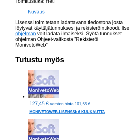
Toimitusaika: Heti
määrä
Kuvaus
Lisenssi toimitetaan ladattavana tiedostona josta
löytyvät käyttäjätunnuksesi ja rekisteröintikoodi. Itse
ohjelman
voit ladata ilmaiseksi. Syötä tunnukset
ohjelman Ohjeet-valikosta ”Rekisteröi
MonivetoWeb”
Tutustu myös
127,45
€
veroton hinta
101,55
€
MONIVETOWEB-LISENSSI: 6 KUUKAUTTA