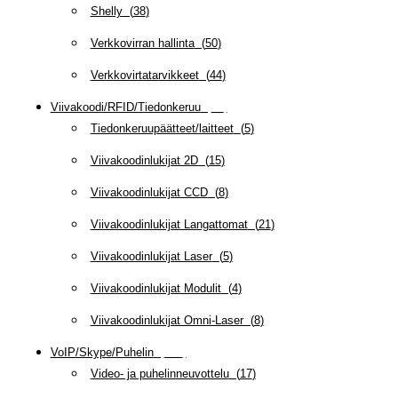
Shelly
(
38
)
Verkkovirran hallinta
(
50
)
Verkkovirtatarvikkeet
(
44
)
Viivakoodi/RFID/Tiedonkeruu
(
66
)
Tiedonkeruupäätteet/laitteet
(
5
)
Viivakoodinlukijat 2D
(
15
)
Viivakoodinlukijat CCD
(
8
)
Viivakoodinlukijat Langattomat
(
21
)
Viivakoodinlukijat Laser
(
5
)
Viivakoodinlukijat Modulit
(
4
)
Viivakoodinlukijat Omni-Laser
(
8
)
VoIP/Skype/Puhelin
(
143
)
Video- ja puhelinneuvottelu
(
17
)