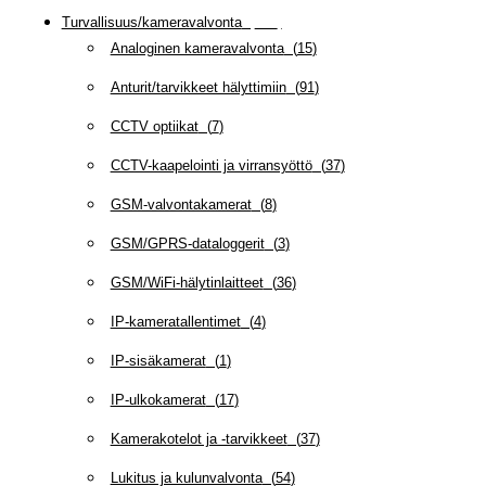
Turvallisuus/kameravalvonta
(
335
)
Analoginen kameravalvonta
(
15
)
Anturit/tarvikkeet hälyttimiin
(
91
)
CCTV optiikat
(
7
)
CCTV-kaapelointi ja virransyöttö
(
37
)
GSM-valvontakamerat
(
8
)
GSM/GPRS-dataloggerit
(
3
)
GSM/WiFi-hälytinlaitteet
(
36
)
IP-kameratallentimet
(
4
)
IP-sisäkamerat
(
1
)
IP-ulkokamerat
(
17
)
Kamerakotelot ja -tarvikkeet
(
37
)
Lukitus ja kulunvalvonta
(
54
)