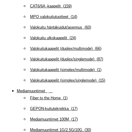
CAT6/6A -kaapelit
(
159
)
MPO valokuitutuotteet
(
14
)
Valokuitu häntäkuidut/asennus
(
60
)
Valokuitu ulkokaapelit
(
24
)
Valokuitukaapelit (duplex/multimode)
(
66
)
Valokuitukaapelit (duplex/singlemode)
(
87
)
Valokuitukaapelit (simplex/multimode)
(
1
)
Valokuitukaapelit (simplex/singlemode)
(
15
)
Mediamuuntimet
(
97
)
Fiber to the Home
(
1
)
GEPON-kuitutekniikka
(
17
)
Mediamuuntimet 100M
(
17
)
Mediamuuntimet 1G/2.5G/10G
(
30
)