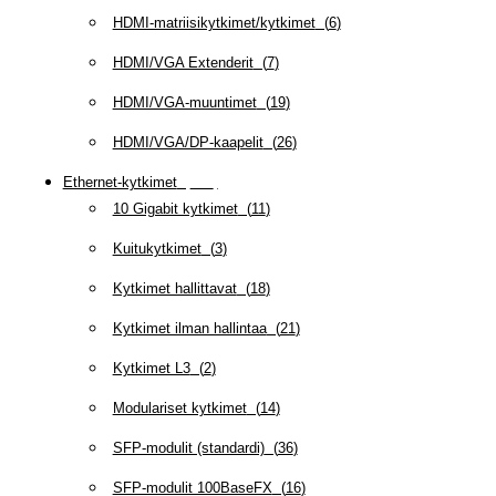
HDMI-matriisikytkimet/kytkimet
(
6
)
HDMI/VGA Extenderit
(
7
)
HDMI/VGA-muuntimet
(
19
)
HDMI/VGA/DP-kaapelit
(
26
)
Ethernet-kytkimet
(
319
)
10 Gigabit kytkimet
(
11
)
Kuitukytkimet
(
3
)
Kytkimet hallittavat
(
18
)
Kytkimet ilman hallintaa
(
21
)
Kytkimet L3
(
2
)
Modulariset kytkimet
(
14
)
SFP-modulit (standardi)
(
36
)
SFP-modulit 100BaseFX
(
16
)