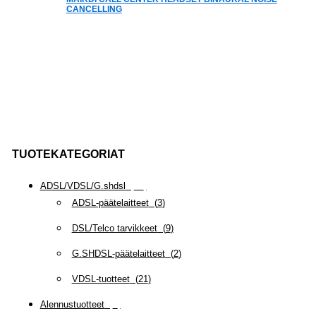
CANCELLING
TUOTEKATEGORIAT
ADSL/VDSL/G.shdsl
(
35
)
ADSL-päätelaitteet
(
3
)
DSL/Telco tarvikkeet
(
9
)
G.SHDSL-päätelaitteet
(
2
)
VDSL-tuotteet
(
21
)
Alennustuotteet
(
5
)