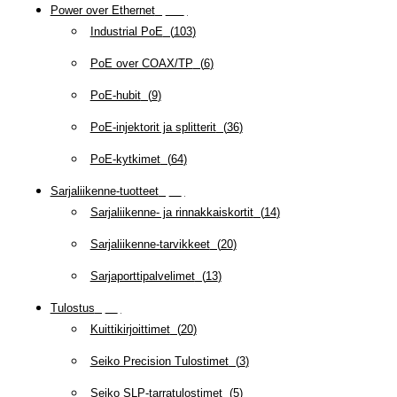
Power over Ethernet
(
218
)
Industrial PoE
(
103
)
PoE over COAX/TP
(
6
)
PoE-hubit
(
9
)
PoE-injektorit ja splitterit
(
36
)
PoE-kytkimet
(
64
)
Sarjaliikenne-tuotteet
(
47
)
Sarjaliikenne- ja rinnakkaiskortit
(
14
)
Sarjaliikenne-tarvikkeet
(
20
)
Sarjaporttipalvelimet
(
13
)
Tulostus
(
69
)
Kuittikirjoittimet
(
20
)
Seiko Precision Tulostimet
(
3
)
Seiko SLP-tarratulostimet
(
5
)