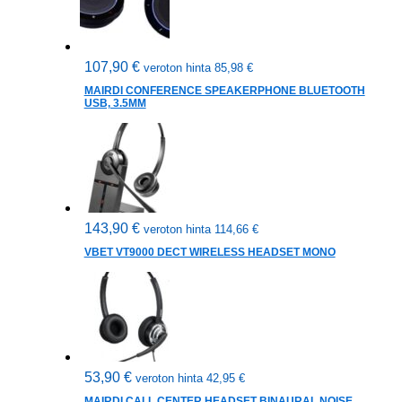
107,90
€
veroton hinta
85,98
€
MAIRDI CONFERENCE SPEAKERPHONE BLUETOOTH
USB, 3.5MM
143,90
€
veroton hinta
114,66
€
VBET VT9000 DECT WIRELESS HEADSET MONO
53,90
€
veroton hinta
42,95
€
MAIRDI CALL CENTER HEADSET BINAURAL NOISE