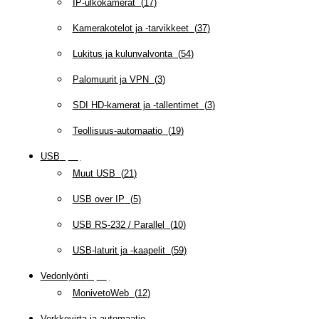
IP-ulkokamerat
(
17
)
Kamerakotelot ja -tarvikkeet
(
37
)
Lukitus ja kulunvalvonta
(
54
)
Palomuurit ja VPN
(
3
)
SDI HD-kamerat ja -tallentimet
(
3
)
Teollisuus-automaatio
(
19
)
USB
(
95
)
Muut USB
(
21
)
USB over IP
(
5
)
USB RS-232 / Parallel
(
10
)
USB-laturit ja -kaapelit
(
59
)
Vedonlyönti
(
12
)
MonivetoWeb
(
12
)
Verkkovirta ja automaatio
(
160
)