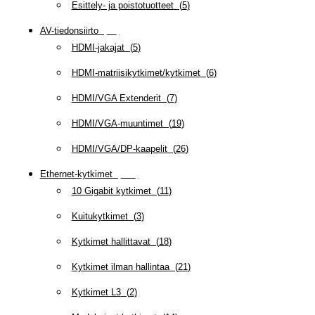
Esittely- ja poistotuotteet
(
5
)
AV-tiedonsiirto
(
63
)
HDMI-jakajat
(
5
)
HDMI-matriisikytkimet/kytkimet
(
6
)
HDMI/VGA Extenderit
(
7
)
HDMI/VGA-muuntimet
(
19
)
HDMI/VGA/DP-kaapelit
(
26
)
Ethernet-kytkimet
(
319
)
10 Gigabit kytkimet
(
11
)
Kuitukytkimet
(
3
)
Kytkimet hallittavat
(
18
)
Kytkimet ilman hallintaa
(
21
)
Kytkimet L3
(
2
)