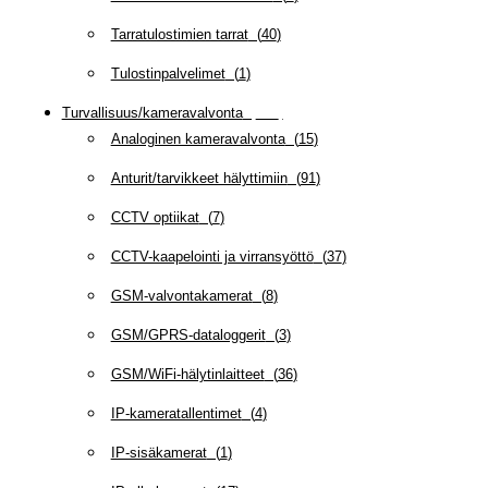
Tarratulostimien tarrat
(
40
)
Tulostinpalvelimet
(
1
)
Turvallisuus/kameravalvonta
(
335
)
Analoginen kameravalvonta
(
15
)
Anturit/tarvikkeet hälyttimiin
(
91
)
CCTV optiikat
(
7
)
CCTV-kaapelointi ja virransyöttö
(
37
)
GSM-valvontakamerat
(
8
)
GSM/GPRS-dataloggerit
(
3
)
GSM/WiFi-hälytinlaitteet
(
36
)
IP-kameratallentimet
(
4
)
IP-sisäkamerat
(
1
)