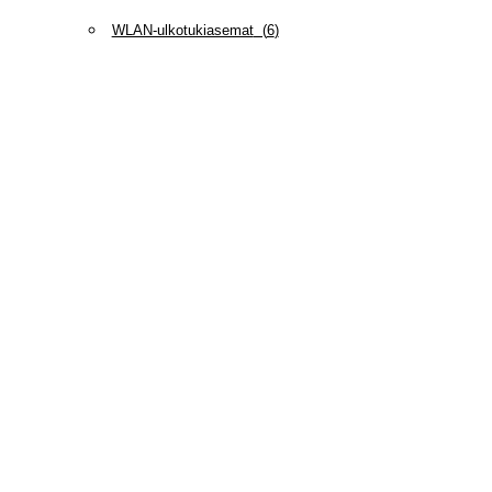
WLAN-ulkotukiasemat
(
6
)