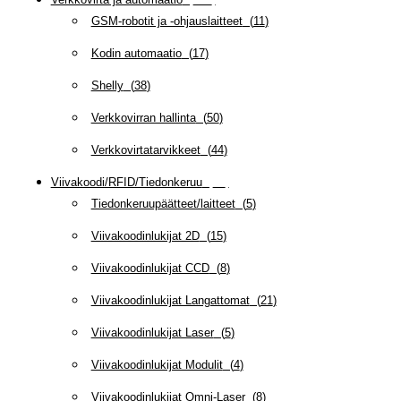
GSM-robotit ja -ohjauslaitteet
(
11
)
Kodin automaatio
(
17
)
Shelly
(
38
)
Verkkovirran hallinta
(
50
)
Verkkovirtatarvikkeet
(
44
)
Viivakoodi/RFID/Tiedonkeruu
(
66
)
Tiedonkeruupäätteet/laitteet
(
5
)
Viivakoodinlukijat 2D
(
15
)
Viivakoodinlukijat CCD
(
8
)
Viivakoodinlukijat Langattomat
(
21
)
Viivakoodinlukijat Laser
(
5
)
Viivakoodinlukijat Modulit
(
4
)
Viivakoodinlukijat Omni-Laser
(
8
)