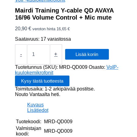
Mairdi Training Y-cable QD AVAYA
16/96 Volume Control + Mic mute
20,90
€
veroton hinta
16,65
€
Saatavuus:
17 varastossa
Mairdi
Training
-
+
Lisää koriin
Y-
cable
Tuotetunnus (SKU):
MRD-QD009
Osasto:
VoIP-
QD
kuulokemikrofonit
AVAYA
16/96
Toimitusaika: 1-2 arkipäivää postitse.
Volume
Nouto Vantaalta heti.
Control
+
Kuvaus
Mic
Lisätiedot
mute
määrä
Tuotekoodi:
MRD-QD009
Valmistajan
MRD-QD009
koodi: