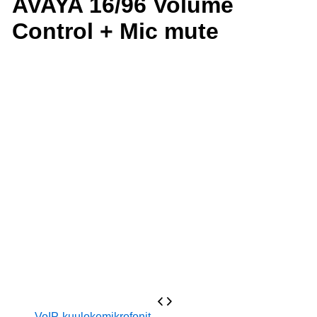
AVAYA 16/96 Volume
Control + Mic mute
VoIP-kuulokemikrofonit