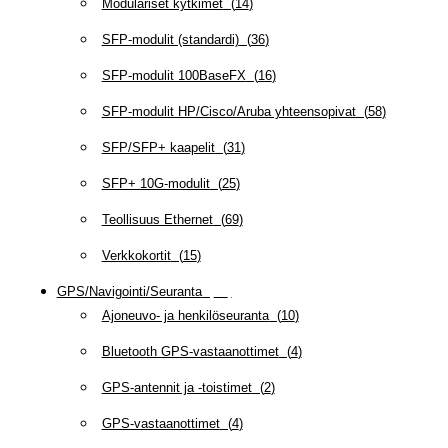
Modulariset kytkimet
(
14
)
SFP-modulit (standardi)
(
36
)
SFP-modulit 100BaseFX
(
16
)
SFP-modulit HP/Cisco/Aruba yhteensopivat
(
58
)
SFP/SFP+ kaapelit
(
31
)
SFP+ 10G-modulit
(
25
)
Teollisuus Ethernet
(
69
)
Verkkokortit
(
15
)
GPS/Navigointi/Seuranta
(
20
)
Ajoneuvo- ja henkilöseuranta
(
10
)
Bluetooth GPS-vastaanottimet
(
4
)
GPS-antennit ja -toistimet
(
2
)
GPS-vastaanottimet
(
4
)