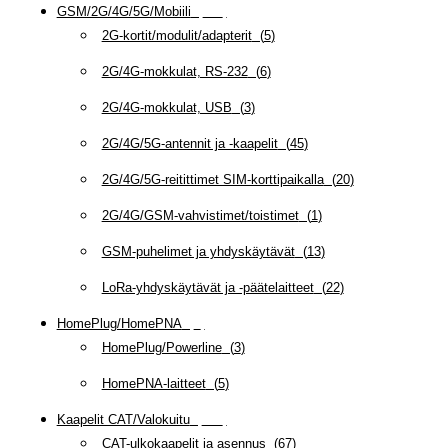
GSM/2G/4G/5G/Mobiili
(
115
)
2G-kortit/modulit/adapterit
(
5
)
2G/4G-mokkulat, RS-232
(
6
)
2G/4G-mokkulat, USB
(
3
)
2G/4G/5G-antennit ja -kaapelit
(
45
)
2G/4G/5G-reitittimet SIM-korttipaikalla
(
20
)
2G/4G/GSM-vahvistimet/toistimet
(
1
)
GSM-puhelimet ja yhdyskäytävät
(
13
)
LoRa-yhdyskäytävät ja -päätelaitteet
(
22
)
HomePlug/HomePNA
(
8
)
HomePlug/Powerline
(
3
)
HomePNA-laitteet
(
5
)
Kaapelit CAT/Valokuitu
(
608
)
CAT-ulkokaapelit ja asennus
(
67
)