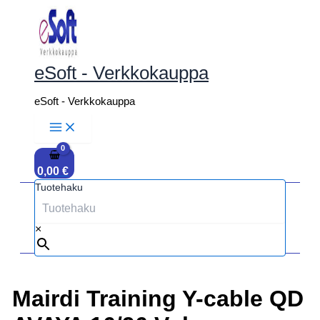
Siirry
sisältöön
eSoft - Verkkokauppa
eSoft - Verkkokauppa
0,00
€
Tuotehaku
×
Mairdi Training Y-cable QD