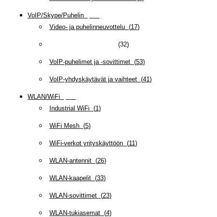
VoIP/Skype/Puhelin
(
143
)
Video- ja puhelinneuvottelu
(
17
)
VoIP-kuulokemikrofonit
(
32
)
VoIP-puhelimet ja -sovittimet
(
53
)
VoIP-yhdyskäytävät ja vaihteet
(
41
)
WLAN/WiFi
(
109
)
Industrial WiFi
(
1
)
WiFi Mesh
(
5
)
WiFi-verkot yrityskäyttöön
(
11
)
WLAN-antennit
(
26
)
WLAN-kaapelit
(
33
)
WLAN-sovittimet
(
23
)
WLAN-tukiasemat
(
4
)