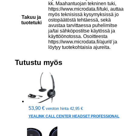
kk. Maahantuojan tekninen tuki,
https://www.microdata.fi/tuki, auttaa
myös teknisissä kysymyksissä jo
Takuu ja
ostopäätöstä tehtäessä, sekä
tuotetuki
avustaa tarvittaessa puhelimitse
ja/tai sähköpostitse käytössä ja
käyttöönotossa. Osoitteesta
https://www.microdata.fi/ajurit/ ja
löytyy tuotekohtaisia ajureita.
Tutustu myös
53,90
€
veroton hinta
42,95
€
YEALINK CALL CENTER HEADSET PROFESSIONAL