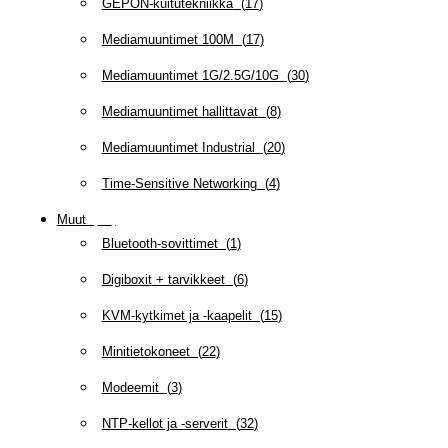
GEPON-kuitutekniikka
(
17
)
Mediamuuntimet 100M
(
17
)
Mediamuuntimet 1G/2.5G/10G
(
30
)
Mediamuuntimet hallittavat
(
8
)
Mediamuuntimet Industrial
(
20
)
Time-Sensitive Networking
(
4
)
Muut
(
79
)
Bluetooth-sovittimet
(
1
)
Digiboxit + tarvikkeet
(
6
)
KVM-kytkimet ja -kaapelit
(
15
)
Minitietokoneet
(
22
)
Modeemit
(
3
)
NTP-kellot ja -serverit
(
32
)