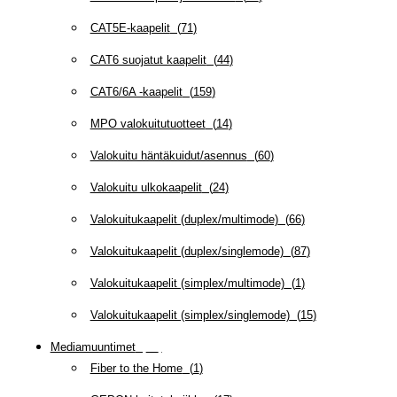
CAT5E-kaapelit
(
71
)
CAT6 suojatut kaapelit
(
44
)
CAT6/6A -kaapelit
(
159
)
MPO valokuitutuotteet
(
14
)
Valokuitu häntäkuidut/asennus
(
60
)
Valokuitu ulkokaapelit
(
24
)
Valokuitukaapelit (duplex/multimode)
(
66
)
Valokuitukaapelit (duplex/singlemode)
(
87
)
Valokuitukaapelit (simplex/multimode)
(
1
)
Valokuitukaapelit (simplex/singlemode)
(
15
)
Mediamuuntimet
(
97
)
Fiber to the Home
(
1
)