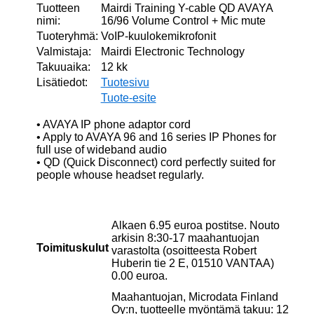
Tuotteen
Mairdi Training Y-cable QD AVAYA
nimi:
16/96 Volume Control + Mic mute
Tuoteryhmä:
VoIP-kuulokemikrofonit
Valmistaja:
Mairdi Electronic Technology
Takuuaika:
12 kk
Lisätiedot:
Tuotesivu
Tuote-esite
• AVAYA IP phone adaptor cord
• Apply to AVAYA 96 and 16 series IP Phones for
full use of wideband audio
• QD (Quick Disconnect) cord perfectly suited for
people whouse headset regularly.
Alkaen 6.95 euroa postitse. Nouto
arkisin 8:30-17 maahantuojan
Toimituskulut
varastolta (osoitteesta Robert
Huberin tie 2 E, 01510 VANTAA)
0.00 euroa.
Maahantuojan, Microdata Finland
Oy:n, tuotteelle myöntämä takuu: 12