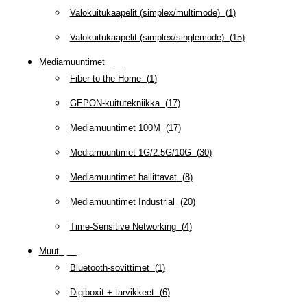
Valokuitukaapelit (simplex/multimode)
(
1
)
Valokuitukaapelit (simplex/singlemode)
(
15
)
Mediamuuntimet
(
97
)
Fiber to the Home
(
1
)
GEPON-kuitutekniikka
(
17
)
Mediamuuntimet 100M
(
17
)
Mediamuuntimet 1G/2.5G/10G
(
30
)
Mediamuuntimet hallittavat
(
8
)
Mediamuuntimet Industrial
(
20
)
Time-Sensitive Networking
(
4
)
Muut
(
79
)
Bluetooth-sovittimet
(
1
)
Digiboxit + tarvikkeet
(
6
)