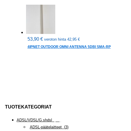
53,90
€
veroton hinta
42,95
€
4IPNET OUTDOOR OMNI ANTENNA 5DBI SMA-RP
TUOTEKATEGORIAT
ADSL/VDSL/G.shdsl
(
35
)
ADSL-päätelaitteet
(
3
)