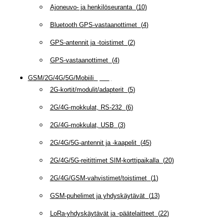
Ajoneuvo- ja henkilöseuranta
(
10
)
Bluetooth GPS-vastaanottimet
(
4
)
GPS-antennit ja -toistimet
(
2
)
GPS-vastaanottimet
(
4
)
GSM/2G/4G/5G/Mobiili
(
115
)
2G-kortit/modulit/adapterit
(
5
)
2G/4G-mokkulat, RS-232
(
6
)
2G/4G-mokkulat, USB
(
3
)
2G/4G/5G-antennit ja -kaapelit
(
45
)
2G/4G/5G-reitittimet SIM-korttipaikalla
(
20
)
2G/4G/GSM-vahvistimet/toistimet
(
1
)
GSM-puhelimet ja yhdyskäytävät
(
13
)
LoRa-yhdyskäytävät ja -päätelaitteet
(
22
)