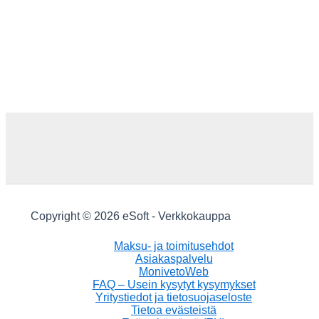
Copyright © 2026 eSoft - Verkkokauppa
Maksu- ja toimitusehdot
Asiakaspalvelu
MonivetoWeb
FAQ – Usein kysytyt kysymykset
Yritystiedot ja tietosuojaseloste
Tietoa evästeistä