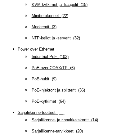
KVM-kytkimet ja -kaapelit
(
15
)
Minitietokoneet
(
22
)
Modeemit
(
3
)
NTP-kellot ja -serverit
(
32
)
Power over Ethernet
(
218
)
Industrial PoE
(
103
)
PoE over COAX/TP
(
6
)
PoE-hubit
(
9
)
PoE-injektorit ja splitterit
(
36
)
PoE-kytkimet
(
64
)
Sarjaliikenne-tuotteet
(
47
)
Sarjaliikenne- ja rinnakkaiskortit
(
14
)
Sarjaliikenne-tarvikkeet
(
20
)