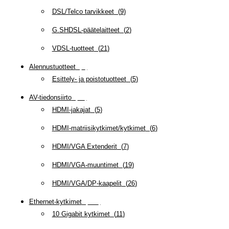
DSL/Telco tarvikkeet
(
9
)
G.SHDSL-päätelaitteet
(
2
)
VDSL-tuotteet
(
21
)
Alennustuotteet
(
5
)
Esittely- ja poistotuotteet
(
5
)
AV-tiedonsiirto
(
63
)
HDMI-jakajat
(
5
)
HDMI-matriisikytkimet/kytkimet
(
6
)
HDMI/VGA Extenderit
(
7
)
HDMI/VGA-muuntimet
(
19
)
HDMI/VGA/DP-kaapelit
(
26
)
Ethernet-kytkimet
(
319
)
10 Gigabit kytkimet
(
11
)