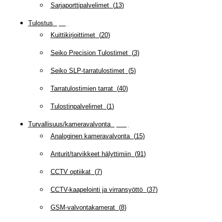
Sarjaporttipalvelimet
(
13
)
Tulostus
(
69
)
Kuittikirjoittimet
(
20
)
Seiko Precision Tulostimet
(
3
)
Seiko SLP-tarratulostimet
(
5
)
Tarratulostimien tarrat
(
40
)
Tulostinpalvelimet
(
1
)
Turvallisuus/kameravalvonta
(
335
)
Analoginen kameravalvonta
(
15
)
Anturit/tarvikkeet hälyttimiin
(
91
)
CCTV optiikat
(
7
)
CCTV-kaapelointi ja virransyöttö
(
37
)
GSM-valvontakamerat
(
8
)