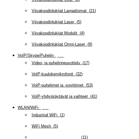
Viivakoodinlukijat Langattomat
(
21
)
Viivakoodinlukijat Laser
(
5
)
Viivakoodinlukijat Modulit
(
4
)
Viivakoodinlukijat Omni-Laser
(
8
)
VoIP/Skype/Puhelin
(
143
)
Video- ja puhelinneuvottelu
(
17
)
VoIP-kuulokemikrofonit
(
32
)
VoIP-puhelimet ja -sovittimet
(
53
)
VoIP-yhdyskäytävät ja vaihteet
(
41
)
WLAN/WiFi
(
109
)
Industrial WiFi
(
1
)
WiFi Mesh
(
5
)
WiFi-verkot yrityskäyttöön
(
11
)