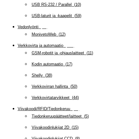
USB RS-232 / Parallel
(
10
)
USB-laturit ja -kaapelit
(
59
)
Vedonlyönti
(
12
)
MonivetoWeb
(
12
)
Verkkovirta ja automaatio
(
160
)
GSM-robotit ja -ohjauslaitteet
(
11
)
Kodin automaatio
(
17
)
Shelly
(
38
)
Verkkovirran hallinta
(
50
)
Verkkovirtatarvikkeet
(
44
)
Viivakoodi/RFID/Tiedonkeruu
(
66
)
Tiedonkeruupäätteet/laitteet
(
5
)
Viivakoodinlukijat 2D
(
15
)
Viivakoodinlukijat CCD
(
8
)