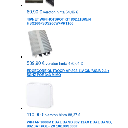
80,90
€
veroton hinta
64,46
€
4IPNET WIFI HOTSPOT KIT 802.11B/G/N
HSG260+SDS200W+PRT100
589,90
€
veroton hinta
470,04
€
EDGECORE OUTDOOR AP 802.11AC/N/A/G/B 2.4 +
5GHZ POE 3×3 MIMO
110,90
€
veroton hinta
88,37
€
WIFI AP 3000M DUAL BAND 802.11AX DUAL BAND,
802.3AT POE+ 2X 10/100/1000T