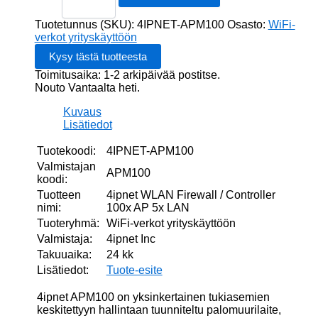
Firewall
/
Tuotetunnus (SKU):
4IPNET-APM100
Osasto:
WiFi-
Controller
verkot yrityskäyttöön
100x
AP
Toimitusaika: 1-2 arkipäivää postitse.
5x
Nouto Vantaalta heti.
LAN
määrä
Kuvaus
Lisätiedot
Tuotekoodi:
4IPNET-APM100
Valmistajan
APM100
koodi:
Tuotteen
4ipnet WLAN Firewall / Controller
nimi:
100x AP 5x LAN
Tuoteryhmä:
WiFi-verkot yrityskäyttöön
Valmistaja:
4ipnet Inc
Takuuaika:
24 kk
Lisätiedot:
Tuote-esite
4ipnet APM100 on yksinkertainen tukiasemien
keskitettyyn hallintaan tuunniteltu palomuurilaite,