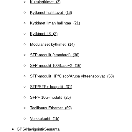
Kuitukytkimet
(
3
)
Kytkimet hallittavat
(
18
)
Kytkimet ilman hallintaa
(
21
)
Kytkimet L3
(
2
)
Modulariset kytkimet
(
14
)
SFP-modulit (standardi)
(
36
)
SFP-modulit 100BaseFX
(
16
)
SFP-modulit HP/Cisco/Aruba yhteensopivat
(
58
)
SFP/SFP+ kaapelit
(
31
)
SFP+ 10G-modulit
(
25
)
Teollisuus Ethernet
(
69
)
Verkkokortit
(
15
)
GPS/Navigointi/Seuranta
(
20
)