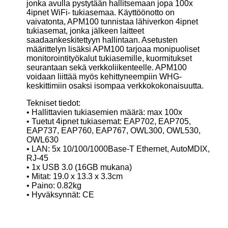
jonka avulla pystytään hallitsemaan jopa 100x
4ipnet WiFi- tukiasemaa. Käyttöönotto on
vaivatonta, APM100 tunnistaa lähiverkon 4ipnet
tukiasemat, jonka jälkeen laitteet
saadaankeskitettyyn hallintaan. Asetusten
määrittelyn lisäksi APM100 tarjoaa monipuoliset
monitorointityökalut tukiasemille, kuormitukset
seurantaan sekä verkkoliikenteelle. APM100
voidaan liittää myös kehittyneempiin WHG-
keskittimiin osaksi isompaa verkkokokonaisuutta.
Tekniset tiedot:
• Hallittavien tukiasemien määrä: max 100x
• Tuetut 4ipnet tukiasemat: EAP702, EAP705,
EAP737, EAP760, EAP767, OWL300, OWL530,
OWL630
• LAN: 5x 10/100/1000Base-T Ethernet, AutoMDIX,
RJ-45
• 1x USB 3.0 (16GB mukana)
• Mitat: 19.0 x 13.3 x 3.3cm
• Paino: 0.82kg
• Hyväksynnät: CE