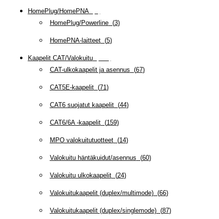
HomePlug/HomePNA
(
8
)
HomePlug/Powerline
(
3
)
HomePNA-laitteet
(
5
)
Kaapelit CAT/Valokuitu
(
608
)
CAT-ulkokaapelit ja asennus
(
67
)
CAT5E-kaapelit
(
71
)
CAT6 suojatut kaapelit
(
44
)
CAT6/6A -kaapelit
(
159
)
MPO valokuitutuotteet
(
14
)
Valokuitu häntäkuidut/asennus
(
60
)
Valokuitu ulkokaapelit
(
24
)
Valokuitukaapelit (duplex/multimode)
(
66
)
Valokuitukaapelit (duplex/singlemode)
(
87
)