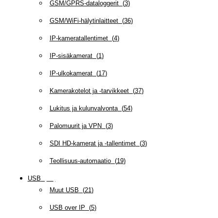
GSM/GPRS-dataloggerit
(
3
)
GSM/WiFi-hälytinlaitteet
(
36
)
IP-kameratallentimet
(
4
)
IP-sisäkamerat
(
1
)
IP-ulkokamerat
(
17
)
Kamerakotelot ja -tarvikkeet
(
37
)
Lukitus ja kulunvalvonta
(
54
)
Palomuurit ja VPN
(
3
)
SDI HD-kamerat ja -tallentimet
(
3
)
Teollisuus-automaatio
(
19
)
USB
(
95
)
Muut USB
(
21
)
USB over IP
(
5
)