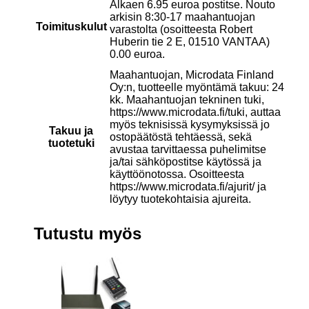
Alkaen 6.95 euroa postitse. Nouto
arkisin 8:30-17 maahantuojan
Toimituskulut
varastolta (osoitteesta Robert
Huberin tie 2 E, 01510 VANTAA)
0.00 euroa.
Maahantuojan, Microdata Finland
Oy:n, tuotteelle myöntämä takuu: 24
kk. Maahantuojan tekninen tuki,
https://www.microdata.fi/tuki, auttaa
myös teknisissä kysymyksissä jo
Takuu ja
ostopäätöstä tehtäessä, sekä
tuotetuki
avustaa tarvittaessa puhelimitse
ja/tai sähköpostitse käytössä ja
käyttöönotossa. Osoitteesta
https://www.microdata.fi/ajurit/ ja
löytyy tuotekohtaisia ajureita.
Tutustu myös