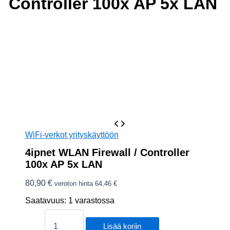
Controller 100x AP 5x LAN
WiFi-verkot yrityskäyttöön
4ipnet WLAN Firewall / Controller
100x AP 5x LAN
80,90
€
veroton hinta
64,46
€
Saatavuus:
1 varastossa
4ipnet
WLAN
Lisää koriin