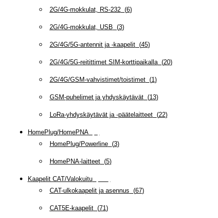
2G/4G-mokkulat, RS-232
(
6
)
2G/4G-mokkulat, USB
(
3
)
2G/4G/5G-antennit ja -kaapelit
(
45
)
2G/4G/5G-reitittimet SIM-korttipaikalla
(
20
)
2G/4G/GSM-vahvistimet/toistimet
(
1
)
GSM-puhelimet ja yhdyskäytävät
(
13
)
LoRa-yhdyskäytävät ja -päätelaitteet
(
22
)
HomePlug/HomePNA
(
8
)
HomePlug/Powerline
(
3
)
HomePNA-laitteet
(
5
)
Kaapelit CAT/Valokuitu
(
607
)
CAT-ulkokaapelit ja asennus
(
67
)
CAT5E-kaapelit
(
71
)