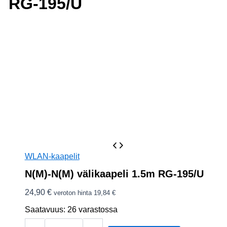
RG-195/U
WLAN-kaapelit
N(M)-N(M) välikaapeli 1.5m RG-195/U
24,90
€
veroton hinta
19,84
€
Saatavuus:
26 varastossa
N(M)-