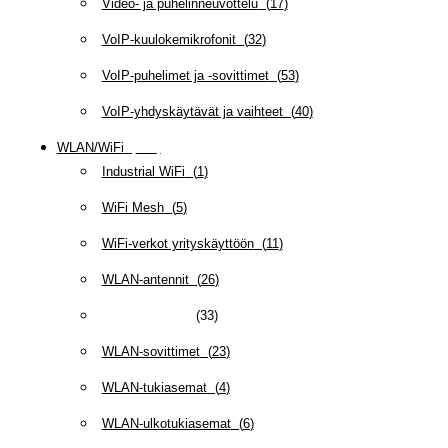
Video- ja puhelinneuvottelu
(
17
)
VoIP-kuulokemikrofonit
(
32
)
VoIP-puhelimet ja -sovittimet
(
53
)
VoIP-yhdyskäytävät ja vaihteet
(
40
)
WLAN/WiFi
(
109
)
Industrial WiFi
(
1
)
WiFi Mesh
(
5
)
WiFi-verkot yrityskäyttöön
(
11
)
WLAN-antennit
(
26
)
WLAN-kaapelit
(
33
)
WLAN-sovittimet
(
23
)
WLAN-tukiasemat
(
4
)
WLAN-ulkotukiasemat
(
6
)