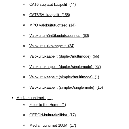
CAT6 suojatut kaapelit
(
44
)
CAT6/6A -kaapelit
(
158
)
MPO valokuitutuotteet
(
14
)
Valokuitu häntäkuidut/asennus
(
60
)
Valokuitu ulkokaapelit
(
24
)
Valokuitukaapelit (duplex/multimode)
(
66
)
Valokuitukaapelit (duplex/singlemode)
(
87
)
Valokuitukaapelit (simplex/multimode)
(
1
)
Valokuitukaapelit (simplex/singlemode)
(
15
)
Mediamuuntimet
(
97
)
Fiber to the Home
(
1
)
GEPON-kuitutekniikka
(
17
)
Mediamuuntimet 100M
(
17
)