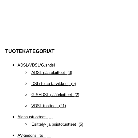
TUOTEKATEGORIAT
ADSL/VDSL/G.shdsl
(
35
)
ADSL-päätelaitteet
(
3
)
DSL/Telco tarvikkeet
(
9
)
G.SHDSL-päätelaitteet
(
2
)
VDSL-tuotteet
(
21
)
Alennustuotteet
(
5
)
Esittely- ja poistotuotteet
(
5
)
AV-tiedonsiirto
(
63
)