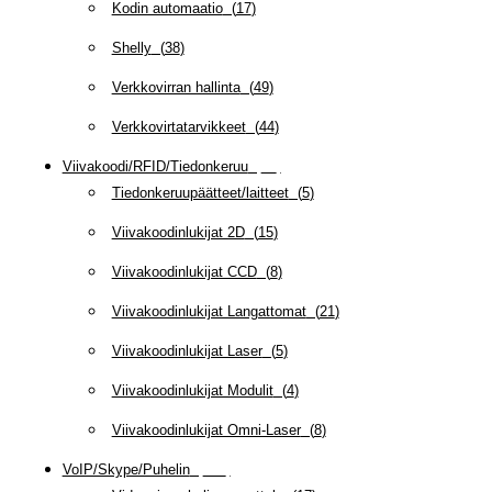
Kodin automaatio
(
17
)
Shelly
(
38
)
Verkkovirran hallinta
(
49
)
Verkkovirtatarvikkeet
(
44
)
Viivakoodi/RFID/Tiedonkeruu
(
66
)
Tiedonkeruupäätteet/laitteet
(
5
)
Viivakoodinlukijat 2D
(
15
)
Viivakoodinlukijat CCD
(
8
)
Viivakoodinlukijat Langattomat
(
21
)
Viivakoodinlukijat Laser
(
5
)
Viivakoodinlukijat Modulit
(
4
)
Viivakoodinlukijat Omni-Laser
(
8
)
VoIP/Skype/Puhelin
(
142
)