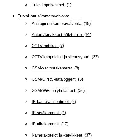
Tulostinpalvelimet
(
1
)
Turvallisuus/kameravalvonta
(
335
)
Analoginen kameravalvonta
(
15
)
Anturit/tarvikkeet hälyttimiin
(
91
)
CCTV optiikat
(
7
)
CCTV-kaapelointi ja virransyöttö
(
37
)
GSM-valvontakamerat
(
8
)
GSM/GPRS-dataloggerit
(
3
)
GSM/WiFi-hälytinlaitteet
(
36
)
IP-kameratallentimet
(
4
)
IP-sisäkamerat
(
1
)
IP-ulkokamerat
(
17
)
Kamerakotelot ja -tarvikkeet
(
37
)