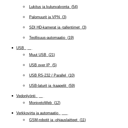
Lukitus ja kulunvalvonta
(
54
)
Palomuurit ja VPN
(
3
)
SDI HD-kamerat ja -tallentimet
(
3
)
Teollisuus-automaatio
(
19
)
USB
(
95
)
Muut USB
(
21
)
USB over IP
(
5
)
USB RS-232 / Parallel
(
10
)
USB-laturit ja -kaapelit
(
59
)
Vedonlyönti
(
12
)
MonivetoWeb
(
12
)
Verkkovirta ja automaatio
(
159
)
GSM-robotit ja -ohjauslaitteet
(
11
)