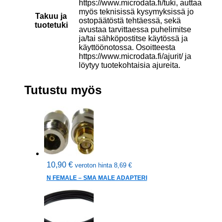
https://www.microdata.fi/tuki, auttaa
myös teknisissä kysymyksissä jo
Takuu ja
ostopäätöstä tehtäessä, sekä
tuotetuki
avustaa tarvittaessa puhelimitse
ja/tai sähköpostitse käytössä ja
käyttöönotossa. Osoitteesta
https://www.microdata.fi/ajurit/ ja
löytyy tuotekohtaisia ajureita.
Tutustu myös
10,90
€
veroton hinta
8,69
€
N FEMALE – SMA MALE ADAPTERI