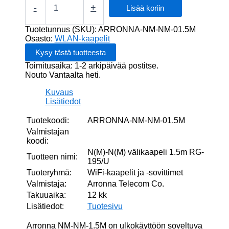
N(M)
-
+
Lisää koriin
välikaapeli
1.5m
Tuotetunnus (SKU):
ARRONNA-NM-NM-01.5M
RG-
Osasto:
WLAN-kaapelit
195/U
määrä
Toimitusaika: 1-2 arkipäivää postitse.
Nouto Vantaalta heti.
Kuvaus
Lisätiedot
Tuotekoodi:
ARRONNA-NM-NM-01.5M
Valmistajan
koodi:
N(M)-N(M) välikaapeli 1.5m RG-
Tuotteen nimi:
195/U
Tuoteryhmä:
WiFi-kaapelit ja -sovittimet
Valmistaja:
Arronna Telecom Co.
Takuuaika:
12 kk
Lisätiedot:
Tuotesivu
Arronna NM-NM-1.5M on ulkokäyttöön soveltuva