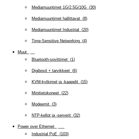
Mediamuuntimet 1G/2.5G/10G
(
30
)
Mediamuuntimet hallittavat
(
8
)
Mediamuuntimet Industrial
(
20
)
Time-Sensitive Networking
(
4
)
Muut
(
79
)
Bluetooth-sovittimet
(
1
)
Digiboxit + tarvikkeet
(
6
)
KVM-kytkimet ja -kaapelit
(
15
)
Minitietokoneet
(
22
)
Modeemit
(
3
)
NTP-kellot ja -serverit
(
32
)
Power over Ethernet
(
218
)
Industrial PoE
(
103
)