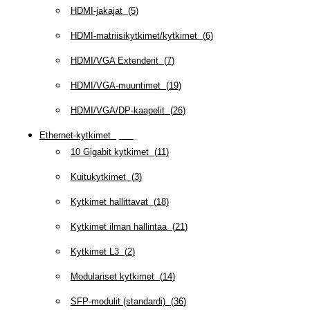
HDMI-jakajat
(
5
)
HDMI-matriisikytkimet/kytkimet
(
6
)
HDMI/VGA Extenderit
(
7
)
HDMI/VGA-muuntimet
(
19
)
HDMI/VGA/DP-kaapelit
(
26
)
Ethernet-kytkimet
(
319
)
10 Gigabit kytkimet
(
11
)
Kuitukytkimet
(
3
)
Kytkimet hallittavat
(
18
)
Kytkimet ilman hallintaa
(
21
)
Kytkimet L3
(
2
)
Modulariset kytkimet
(
14
)
SFP-modulit (standardi)
(
36
)