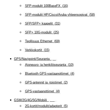
SFP-modulit 100BaseFX
(
16
)
SFP-modulit HP/Cisco/Aruba yhteensopivat
(
58
)
SFP/SFP+ kaapelit
(
31
)
SFP+ 10G-modulit
(
25
)
Teollisuus Ethernet
(
69
)
Verkkokortit
(
15
)
GPS/Navigointi/Seuranta
(
20
)
Ajoneuvo- ja henkilöseuranta
(
10
)
Bluetooth GPS-vastaanottimet
(
4
)
GPS-antennit ja -toistimet
(
2
)
GPS-vastaanottimet
(
4
)
GSM/2G/4G/5G/Mobiili
(
115
)
2G-kortit/modulit/adapterit
(
5
)