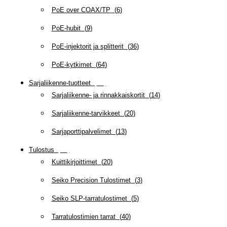
PoE over COAX/TP
(
6
)
PoE-hubit
(
9
)
PoE-injektorit ja splitterit
(
36
)
PoE-kytkimet
(
64
)
Sarjaliikenne-tuotteet
(
47
)
Sarjaliikenne- ja rinnakkaiskortit
(
14
)
Sarjaliikenne-tarvikkeet
(
20
)
Sarjaporttipalvelimet
(
13
)
Tulostus
(
69
)
Kuittikirjoittimet
(
20
)
Seiko Precision Tulostimet
(
3
)
Seiko SLP-tarratulostimet
(
5
)
Tarratulostimien tarrat
(
40
)