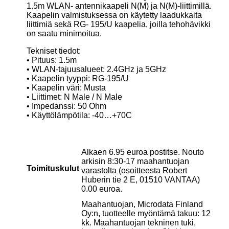
1.5m WLAN- antennikaapeli N(M) ja N(M)-liittimillä.
Kaapelin valmistuksessa on käytetty laadukkaita
liittimiä sekä RG- 195/U kaapelia, joilla tehohävikki
on saatu minimoitua.
Tekniset tiedot:
• Pituus: 1.5m
• WLAN-tajuusalueet: 2.4GHz ja 5GHz
• Kaapelin tyyppi: RG-195/U
• Kaapelin väri: Musta
• Liittimet: N Male / N Male
• Impedanssi: 50 Ohm
• Käyttölämpötila: -40…+70C
Alkaen 6.95 euroa postitse. Nouto
arkisin 8:30-17 maahantuojan
Toimituskulut
varastolta (osoitteesta Robert
Huberin tie 2 E, 01510 VANTAA)
0.00 euroa.
Maahantuojan, Microdata Finland
Oy:n, tuotteelle myöntämä takuu: 12
kk. Maahantuojan tekninen tuki,