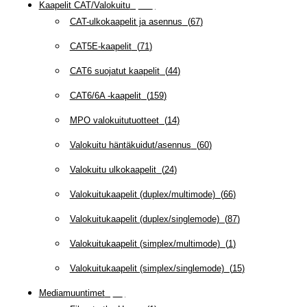
Kaapelit CAT/Valokuitu
(
608
)
CAT-ulkokaapelit ja asennus
(
67
)
CAT5E-kaapelit
(
71
)
CAT6 suojatut kaapelit
(
44
)
CAT6/6A -kaapelit
(
159
)
MPO valokuitutuotteet
(
14
)
Valokuitu häntäkuidut/asennus
(
60
)
Valokuitu ulkokaapelit
(
24
)
Valokuitukaapelit (duplex/multimode)
(
66
)
Valokuitukaapelit (duplex/singlemode)
(
87
)
Valokuitukaapelit (simplex/multimode)
(
1
)
Valokuitukaapelit (simplex/singlemode)
(
15
)
Mediamuuntimet
(
97
)