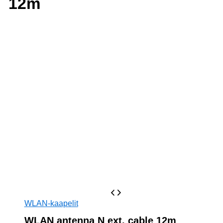
12m
WLAN-kaapelit
WLAN antenna N ext. cable 12m