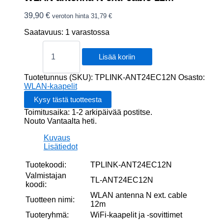
39,90
€
veroton hinta
31,79
€
Saatavuus:
1 varastossa
WLAN
antenna
Lisää koriin
N
ext.
Tuotetunnus (SKU):
TPLINK-ANT24EC12N
Osasto:
cable
WLAN-kaapelit
12m
määrä
Toimitusaika: 1-2 arkipäivää postitse.
Nouto Vantaalta heti.
Kuvaus
Lisätiedot
Tuotekoodi:
TPLINK-ANT24EC12N
Valmistajan
TL-ANT24EC12N
koodi:
WLAN antenna N ext. cable
Tuotteen nimi:
12m
Tuoteryhmä:
WiFi-kaapelit ja -sovittimet