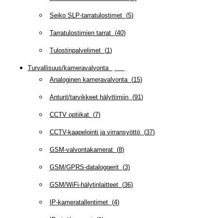
Seiko SLP-tarratulostimet
(
5
)
Tarratulostimien tarrat
(
40
)
Tulostinpalvelimet
(
1
)
Turvallisuus/kameravalvonta
(
335
)
Analoginen kameravalvonta
(
15
)
Anturit/tarvikkeet hälyttimiin
(
91
)
CCTV optiikat
(
7
)
CCTV-kaapelointi ja virransyöttö
(
37
)
GSM-valvontakamerat
(
8
)
GSM/GPRS-dataloggerit
(
3
)
GSM/WiFi-hälytinlaitteet
(
36
)
IP-kameratallentimet
(
4
)