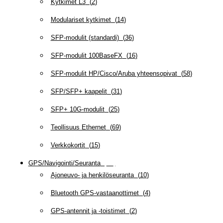
Kytkimet L3
(
2
)
Modulariset kytkimet
(
14
)
SFP-modulit (standardi)
(
36
)
SFP-modulit 100BaseFX
(
16
)
SFP-modulit HP/Cisco/Aruba yhteensopivat
(
58
)
SFP/SFP+ kaapelit
(
31
)
SFP+ 10G-modulit
(
25
)
Teollisuus Ethernet
(
69
)
Verkkokortit
(
15
)
GPS/Navigointi/Seuranta
(
20
)
Ajoneuvo- ja henkilöseuranta
(
10
)
Bluetooth GPS-vastaanottimet
(
4
)
GPS-antennit ja -toistimet
(
2
)