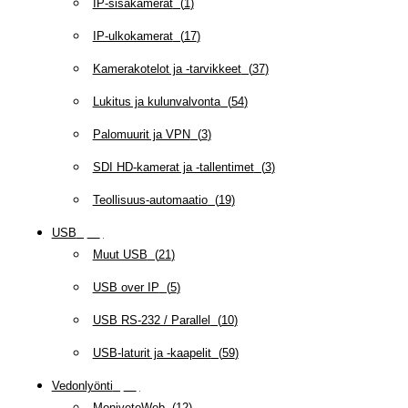
IP-sisäkamerat
(
1
)
IP-ulkokamerat
(
17
)
Kamerakotelot ja -tarvikkeet
(
37
)
Lukitus ja kulunvalvonta
(
54
)
Palomuurit ja VPN
(
3
)
SDI HD-kamerat ja -tallentimet
(
3
)
Teollisuus-automaatio
(
19
)
USB
(
95
)
Muut USB
(
21
)
USB over IP
(
5
)
USB RS-232 / Parallel
(
10
)
USB-laturit ja -kaapelit
(
59
)
Vedonlyönti
(
12
)
MonivetoWeb
(
12
)