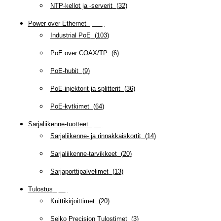
NTP-kellot ja -serverit
(
32
)
Power over Ethernet
(
218
)
Industrial PoE
(
103
)
PoE over COAX/TP
(
6
)
PoE-hubit
(
9
)
PoE-injektorit ja splitterit
(
36
)
PoE-kytkimet
(
64
)
Sarjaliikenne-tuotteet
(
47
)
Sarjaliikenne- ja rinnakkaiskortit
(
14
)
Sarjaliikenne-tarvikkeet
(
20
)
Sarjaporttipalvelimet
(
13
)
Tulostus
(
69
)
Kuittikirjoittimet
(
20
)
Seiko Precision Tulostimet
(
3
)