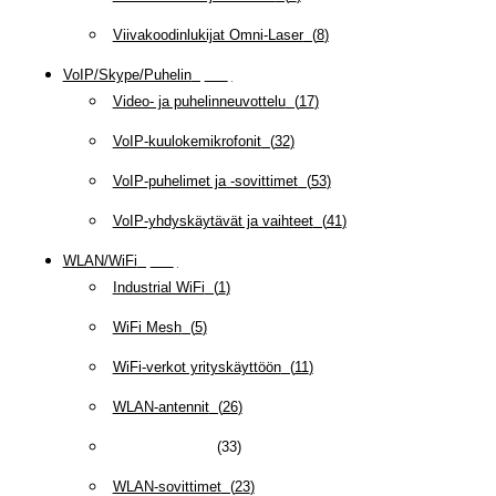
Viivakoodinlukijat Omni-Laser
(
8
)
VoIP/Skype/Puhelin
(
143
)
Video- ja puhelinneuvottelu
(
17
)
VoIP-kuulokemikrofonit
(
32
)
VoIP-puhelimet ja -sovittimet
(
53
)
VoIP-yhdyskäytävät ja vaihteet
(
41
)
WLAN/WiFi
(
109
)
Industrial WiFi
(
1
)
WiFi Mesh
(
5
)
WiFi-verkot yrityskäyttöön
(
11
)
WLAN-antennit
(
26
)
WLAN-kaapelit
(
33
)
WLAN-sovittimet
(
23
)