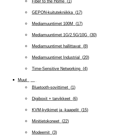
Fiber to the Home
(
1
)
GEPON-kuitutekniikka
(
17
)
Mediamuuntimet 100M
(
17
)
Mediamuuntimet 1G/2.5G/10G
(
30
)
Mediamuuntimet hallittavat
(
8
)
Mediamuuntimet Industrial
(
20
)
Time-Sensitive Networking
(
4
)
Muut
(
79
)
Bluetooth-sovittimet
(
1
)
Digiboxit + tarvikkeet
(
6
)
KVM-kytkimet ja -kaapelit
(
15
)
Minitietokoneet
(
22
)
Modeemit
(
3
)