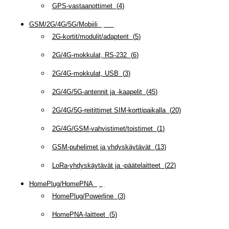
GPS-vastaanottimet
(
4
)
GSM/2G/4G/5G/Mobiili
(
115
)
2G-kortit/modulit/adapterit
(
5
)
2G/4G-mokkulat, RS-232
(
6
)
2G/4G-mokkulat, USB
(
3
)
2G/4G/5G-antennit ja -kaapelit
(
45
)
2G/4G/5G-reitittimet SIM-korttipaikalla
(
20
)
2G/4G/GSM-vahvistimet/toistimet
(
1
)
GSM-puhelimet ja yhdyskäytävät
(
13
)
LoRa-yhdyskäytävät ja -päätelaitteet
(
22
)
HomePlug/HomePNA
(
8
)
HomePlug/Powerline
(
3
)
HomePNA-laitteet
(
5
)