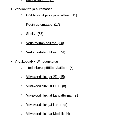
Verkkovirta ja automaatio
(
160
)
GSM-robotit ja -ohjauslaitteet
(
11
)
Kodin automaatio
(
17
)
Shelly
(
38
)
Verkkovirran hallinta
(
50
)
Verkkovirtatarvikkeet
(
44
)
Viivakoodi/RFID/Tiedonkeruu
(
66
)
Tiedonkeruupäätteet/laitteet
(
5
)
Viivakoodinlukijat 2D
(
15
)
Viivakoodinlukijat CCD
(
8
)
Viivakoodinlukijat Langattomat
(
21
)
Viivakoodinlukijat Laser
(
5
)
Viivakoodinlukijat Modulit
(
4
)