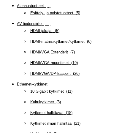
Alennustuotteet
(
5
)
Esittely- ja poistotuotteet
(
5
)
AV-tiedonsiirto
(
63
)
HDMI-jakajat
(
5
)
HDMI-matriisikytkimet/kytkimet
(
6
)
HDMI/VGA Extenderit
(
7
)
HDMI/VGA-muuntimet
(
19
)
HDMI/VGA/DP-kaapelit
(
26
)
Ethernet-kytkimet
(
319
)
10 Gigabit kytkimet
(
11
)
Kuitukytkimet
(
3
)
Kytkimet hallittavat
(
18
)
Kytkimet ilman hallintaa
(
21
)