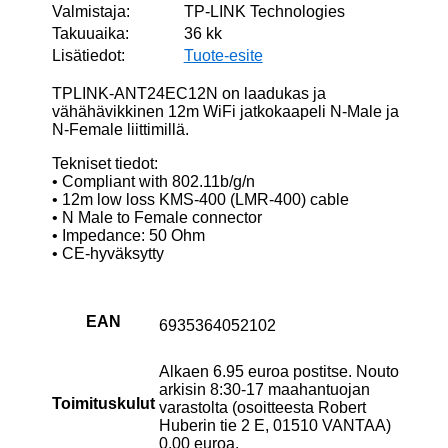
Valmistaja:
TP-LINK Technologies
Takuuaika:
36 kk
Lisätiedot:
Tuote-esite
TPLINK-ANT24EC12N on laadukas ja
vähähävikkinen 12m WiFi jatkokaapeli N-Male ja
N-Female liittimillä.
Tekniset tiedot:
• Compliant with 802.11b/g/n
• 12m low loss KMS-400 (LMR-400) cable
• N Male to Female connector
• Impedance: 50 Ohm
• CE-hyväksytty
EAN
6935364052102
Alkaen 6.95 euroa postitse. Nouto
arkisin 8:30-17 maahantuojan
Toimituskulut
varastolta (osoitteesta Robert
Huberin tie 2 E, 01510 VANTAA)
0.00 euroa.