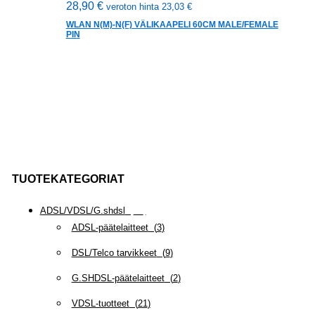
28,90
€
veroton hinta
23,03
€
WLAN N(M)-N(F) VÄLIKAAPELI 60CM MALE/FEMALE
PIN
TUOTEKATEGORIAT
ADSL/VDSL/G.shdsl
(
35
)
ADSL-päätelaitteet
(
3
)
DSL/Telco tarvikkeet
(
9
)
G.SHDSL-päätelaitteet
(
2
)
VDSL-tuotteet
(
21
)