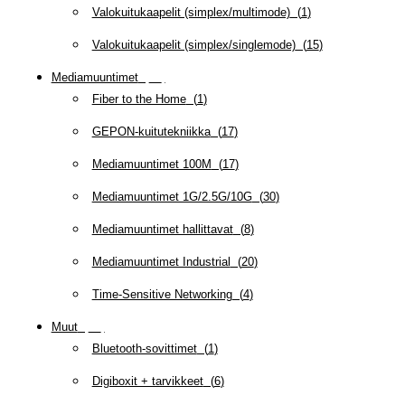
Valokuitukaapelit (simplex/multimode)
(
1
)
Valokuitukaapelit (simplex/singlemode)
(
15
)
Mediamuuntimet
(
97
)
Fiber to the Home
(
1
)
GEPON-kuitutekniikka
(
17
)
Mediamuuntimet 100M
(
17
)
Mediamuuntimet 1G/2.5G/10G
(
30
)
Mediamuuntimet hallittavat
(
8
)
Mediamuuntimet Industrial
(
20
)
Time-Sensitive Networking
(
4
)
Muut
(
79
)
Bluetooth-sovittimet
(
1
)
Digiboxit + tarvikkeet
(
6
)