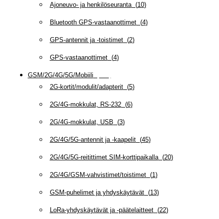
Ajoneuvo- ja henkilöseuranta
(
10
)
Bluetooth GPS-vastaanottimet
(
4
)
GPS-antennit ja -toistimet
(
2
)
GPS-vastaanottimet
(
4
)
GSM/2G/4G/5G/Mobiili
(
115
)
2G-kortit/modulit/adapterit
(
5
)
2G/4G-mokkulat, RS-232
(
6
)
2G/4G-mokkulat, USB
(
3
)
2G/4G/5G-antennit ja -kaapelit
(
45
)
2G/4G/5G-reitittimet SIM-korttipaikalla
(
20
)
2G/4G/GSM-vahvistimet/toistimet
(
1
)
GSM-puhelimet ja yhdyskäytävät
(
13
)
LoRa-yhdyskäytävät ja -päätelaitteet
(
22
)