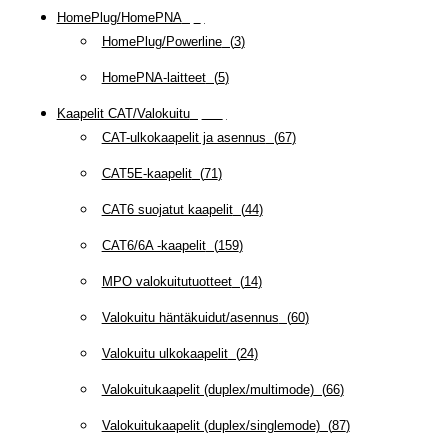
HomePlug/HomePNA
(
8
)
HomePlug/Powerline
(
3
)
HomePNA-laitteet
(
5
)
Kaapelit CAT/Valokuitu
(
608
)
CAT-ulkokaapelit ja asennus
(
67
)
CAT5E-kaapelit
(
71
)
CAT6 suojatut kaapelit
(
44
)
CAT6/6A -kaapelit
(
159
)
MPO valokuitutuotteet
(
14
)
Valokuitu häntäkuidut/asennus
(
60
)
Valokuitu ulkokaapelit
(
24
)
Valokuitukaapelit (duplex/multimode)
(
66
)
Valokuitukaapelit (duplex/singlemode)
(
87
)