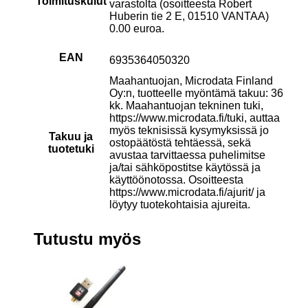
Toimituskulut
varastolta (osoitteesta Robert
Huberin tie 2 E, 01510 VANTAA)
0.00 euroa.
EAN
6935364050320
Maahantuojan, Microdata Finland
Oy:n, tuotteelle myöntämä takuu: 36
kk. Maahantuojan tekninen tuki,
https://www.microdata.fi/tuki, auttaa
myös teknisissä kysymyksissä jo
Takuu ja
ostopäätöstä tehtäessä, sekä
tuotetuki
avustaa tarvittaessa puhelimitse
ja/tai sähköpostitse käytössä ja
käyttöönotossa. Osoitteesta
https://www.microdata.fi/ajurit/ ja
löytyy tuotekohtaisia ajureita.
Tutustu myös