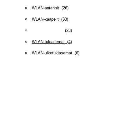
WLAN-antennit
(
26
)
WLAN-kaapelit
(
33
)
WLAN-sovittimet
(
23
)
WLAN-tukiasemat
(
4
)
WLAN-ulkotukiasemat
(
6
)