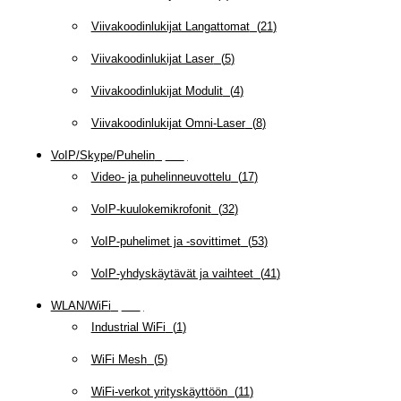
Viivakoodinlukijat Langattomat
(
21
)
Viivakoodinlukijat Laser
(
5
)
Viivakoodinlukijat Modulit
(
4
)
Viivakoodinlukijat Omni-Laser
(
8
)
VoIP/Skype/Puhelin
(
143
)
Video- ja puhelinneuvottelu
(
17
)
VoIP-kuulokemikrofonit
(
32
)
VoIP-puhelimet ja -sovittimet
(
53
)
VoIP-yhdyskäytävät ja vaihteet
(
41
)
WLAN/WiFi
(
109
)
Industrial WiFi
(
1
)
WiFi Mesh
(
5
)
WiFi-verkot yrityskäyttöön
(
11
)