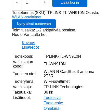
N
-
+
Lisää koriin
CardBus
3-
Tuotetunnus (SKU):
TPLINK-TL-WN910N
Osasto:
antenna
WLAN-sovittimet
2T3R
määrä
Toimitusaika: 1-2 arkipäivää postitse.
Nouto Vantaalta heti.
Kuvaus
Lisätiedot
Tuotekoodi:
TPLINK-TL-WN910N
Valmistajan
TL-WN910N
koodi:
WLAN N CardBus 3-antenna
Tuotteen nimi:
2T3R
Tuoteryhmä:
WiFi-sovittimet
Valmistaja:
TP-LINK Technologies
Takuuaika:
36 kk
Lisätiedot:
Tuotesivu
Tuote-esite
Ohjekirja