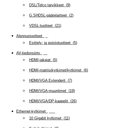
DSL/Telco tarvikkeet
(
9
)
G.SHDSL-päätelaitteet
(
2
)
VDSL-tuotteet
(
21
)
Alennustuotteet
(
5
)
Esittely- ja poistotuotteet
(
5
)
AV-tiedonsiirto
(
63
)
HDMI-jakajat
(
5
)
HDMI-matriisikytkimet/kytkimet
(
6
)
HDMI/VGA Extenderit
(
7
)
HDMI/VGA-muuntimet
(
19
)
HDMI/VGA/DP-kaapelit
(
26
)
Ethernet-kytkimet
(
319
)
10 Gigabit kytkimet
(
11
)