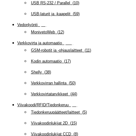
USB RS-232 / Parallel
(
10
)
USB-laturit ja -kaapelit
(
59
)
Vedonlyönti
(
12
)
MonivetoWeb
(
12
)
Verkkovirta ja automaatio
(
160
)
GSM-robotit ja -ohjauslaitteet
(
11
)
Kodin automaatio
(
17
)
Shelly
(
38
)
Verkkovirran hallinta
(
50
)
Verkkovirtatarvikkeet
(
44
)
Viivakoodi/RFID/Tiedonkeruu
(
66
)
Tiedonkeruupäätteet/laitteet
(
5
)
Viivakoodinlukijat 2D
(
15
)
Viivakoodinlukijat CCD
(
8
)