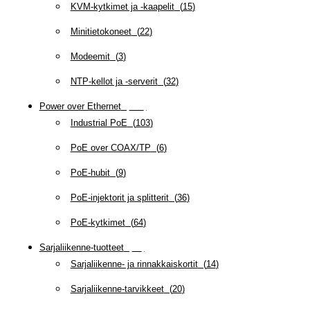
KVM-kytkimet ja -kaapelit
(
15
)
Minitietokoneet
(
22
)
Modeemit
(
3
)
NTP-kellot ja -serverit
(
32
)
Power over Ethernet
(
218
)
Industrial PoE
(
103
)
PoE over COAX/TP
(
6
)
PoE-hubit
(
9
)
PoE-injektorit ja splitterit
(
36
)
PoE-kytkimet
(
64
)
Sarjaliikenne-tuotteet
(
47
)
Sarjaliikenne- ja rinnakkaiskortit
(
14
)
Sarjaliikenne-tarvikkeet
(
20
)