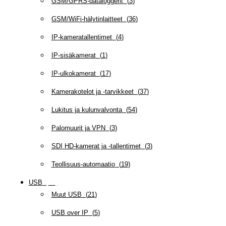
GSM/GPRS-dataloggerit
(
3
)
GSM/WiFi-hälytinlaitteet
(
36
)
IP-kameratallentimet
(
4
)
IP-sisäkamerat
(
1
)
IP-ulkokamerat
(
17
)
Kamerakotelot ja -tarvikkeet
(
37
)
Lukitus ja kulunvalvonta
(
54
)
Palomuurit ja VPN
(
3
)
SDI HD-kamerat ja -tallentimet
(
3
)
Teollisuus-automaatio
(
19
)
USB
(
95
)
Muut USB
(
21
)
USB over IP
(
5
)