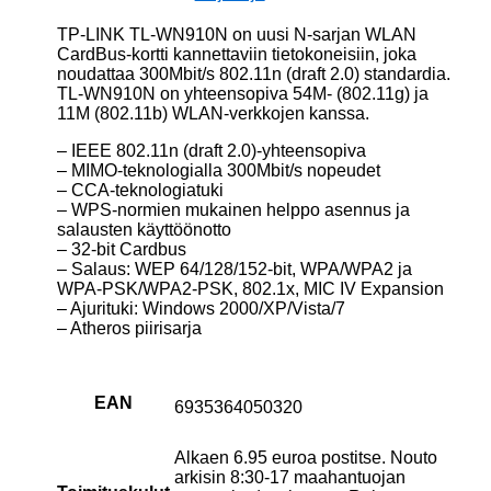
TP-LINK TL-WN910N on uusi N-sarjan WLAN
CardBus-kortti kannettaviin tietokoneisiin, joka
noudattaa 300Mbit/s 802.11n (draft 2.0) standardia.
TL-WN910N on yhteensopiva 54M- (802.11g) ja
11M (802.11b) WLAN-verkkojen kanssa.
– IEEE 802.11n (draft 2.0)-yhteensopiva
– MIMO-teknologialla 300Mbit/s nopeudet
– CCA-teknologiatuki
– WPS-normien mukainen helppo asennus ja
salausten käyttöönotto
– 32-bit Cardbus
– Salaus: WEP 64/128/152-bit, WPA/WPA2 ja
WPA-PSK/WPA2-PSK, 802.1x, MIC IV Expansion
– Ajurituki: Windows 2000/XP/Vista/7
– Atheros piirisarja
EAN
6935364050320
Alkaen 6.95 euroa postitse. Nouto
arkisin 8:30-17 maahantuojan