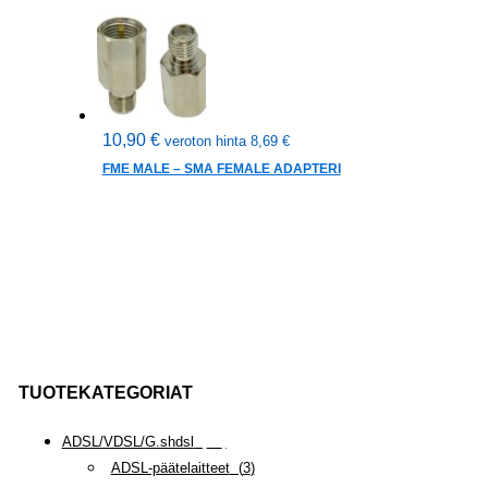
10,90
€
veroton hinta
8,69
€
FME MALE – SMA FEMALE ADAPTERI
TUOTEKATEGORIAT
ADSL/VDSL/G.shdsl
(
35
)
ADSL-päätelaitteet
(
3
)