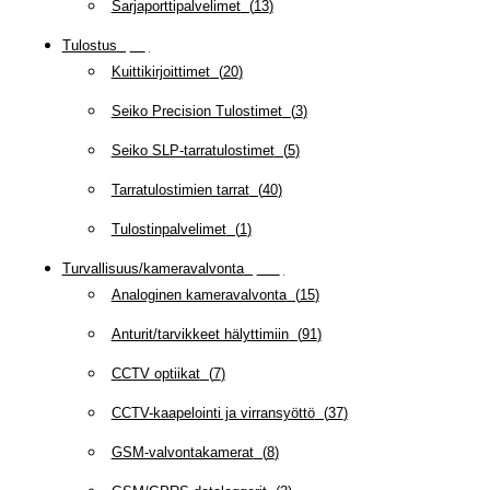
Sarjaporttipalvelimet
(
13
)
Tulostus
(
69
)
Kuittikirjoittimet
(
20
)
Seiko Precision Tulostimet
(
3
)
Seiko SLP-tarratulostimet
(
5
)
Tarratulostimien tarrat
(
40
)
Tulostinpalvelimet
(
1
)
Turvallisuus/kameravalvonta
(
335
)
Analoginen kameravalvonta
(
15
)
Anturit/tarvikkeet hälyttimiin
(
91
)
CCTV optiikat
(
7
)
CCTV-kaapelointi ja virransyöttö
(
37
)
GSM-valvontakamerat
(
8
)