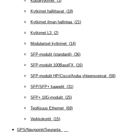
Kuitukytkimet
(
3
)
Kytkimet hallittavat
(
18
)
Kytkimet ilman hallintaa
(
21
)
Kytkimet L3
(
2
)
Modulariset kytkimet
(
14
)
SFP-modulit (standardi)
(
36
)
SFP-modulit 100BaseFX
(
16
)
SFP-modulit HP/Cisco/Aruba yhteensopivat
(
58
)
SFP/SFP+ kaapelit
(
31
)
SFP+ 10G-modulit
(
25
)
Teollisuus Ethernet
(
69
)
Verkkokortit
(
15
)
GPS/Navigointi/Seuranta
(
20
)