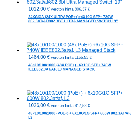
1012,00
€
veroton hinta
806,37
€
24XGIGA (24X ULTRAPOE++)+4X10G SFP+ 720W
802.3AT/AF/802.3BT ULTRA MANAGED SWITCH 19”
1464,00
€
veroton hinta
1166,53
€
48×10/100/1000 (48X POE+) +6X10G SFP+ 740W
IEEE802.3AT/AF, L3 MANAGED STACK
1026,00
€
veroton hinta
817,53
€
48×10/100/1000 (POE+) + 6X10G/1G SFP+ 600W 802.3AT/AF,
L3