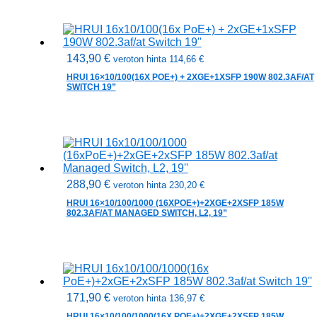
143,90
€
veroton hinta
114,66
€
HRUI 16×10/100(16X POE+) + 2XGE+1XSFP 190W 802.3AF/AT
SWITCH 19”
288,90
€
veroton hinta
230,20
€
HRUI 16×10/100/1000 (16XPOE+)+2XGE+2XSFP 185W
802.3AF/AT MANAGED SWITCH, L2, 19”
171,90
€
veroton hinta
136,97
€
HRUI 16×10/100/1000(16X POE+)+2XGE+2XSFP 185W