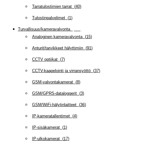
Tarratulostimien tarrat
(
40
)
Tulostinpalvelimet
(
1
)
Turvallisuus/kameravalvonta
(
335
)
Analoginen kameravalvonta
(
15
)
Anturit/tarvikkeet hälyttimiin
(
91
)
CCTV optiikat
(
7
)
CCTV-kaapelointi ja virransyöttö
(
37
)
GSM-valvontakamerat
(
8
)
GSM/GPRS-dataloggerit
(
3
)
GSM/WiFi-hälytinlaitteet
(
36
)
IP-kameratallentimet
(
4
)
IP-sisäkamerat
(
1
)
IP-ulkokamerat
(
17
)