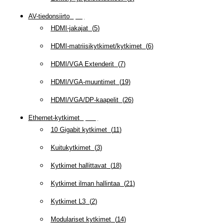
AV-tiedonsiirto
(
63
)
HDMI-jakajat
(
5
)
HDMI-matriisikytkimet/kytkimet
(
6
)
HDMI/VGA Extenderit
(
7
)
HDMI/VGA-muuntimet
(
19
)
HDMI/VGA/DP-kaapelit
(
26
)
Ethernet-kytkimet
(
319
)
10 Gigabit kytkimet
(
11
)
Kuitukytkimet
(
3
)
Kytkimet hallittavat
(
18
)
Kytkimet ilman hallintaa
(
21
)
Kytkimet L3
(
2
)
Modulariset kytkimet
(
14
)