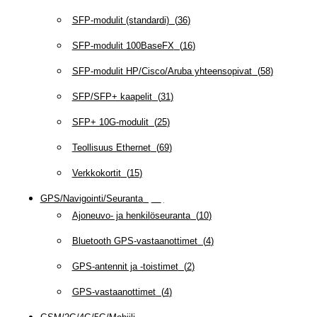
SFP-modulit (standardi)
(
36
)
SFP-modulit 100BaseFX
(
16
)
SFP-modulit HP/Cisco/Aruba yhteensopivat
(
58
)
SFP/SFP+ kaapelit
(
31
)
SFP+ 10G-modulit
(
25
)
Teollisuus Ethernet
(
69
)
Verkkokortit
(
15
)
GPS/Navigointi/Seuranta
(
20
)
Ajoneuvo- ja henkilöseuranta
(
10
)
Bluetooth GPS-vastaanottimet
(
4
)
GPS-antennit ja -toistimet
(
2
)
GPS-vastaanottimet
(
4
)