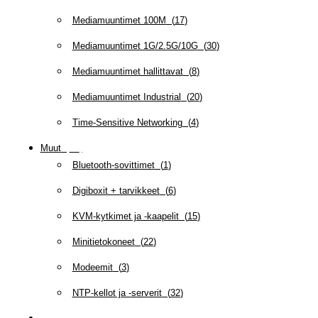
Mediamuuntimet 100M
(
17
)
Mediamuuntimet 1G/2.5G/10G
(
30
)
Mediamuuntimet hallittavat
(
8
)
Mediamuuntimet Industrial
(
20
)
Time-Sensitive Networking
(
4
)
Muut
(
79
)
Bluetooth-sovittimet
(
1
)
Digiboxit + tarvikkeet
(
6
)
KVM-kytkimet ja -kaapelit
(
15
)
Minitietokoneet
(
22
)
Modeemit
(
3
)
NTP-kellot ja -serverit
(
32
)