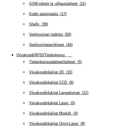
GSM-robotit ja -ohjauslaitteet
(
11
)
Kodin automaatio
(
17
)
Shelly
(
38
)
Verkkovirran hallinta
(
50
)
Verkkovirtatarvikkeet
(
44
)
Viivakoodi/RFID/Tiedonkeruu
(
66
)
Tiedonkeruupäätteet/laitteet
(
5
)
Viivakoodinlukijat 2D
(
15
)
Viivakoodinlukijat CCD
(
8
)
Viivakoodinlukijat Langattomat
(
21
)
Viivakoodinlukijat Laser
(
5
)
Viivakoodinlukijat Modulit
(
4
)
Viivakoodinlukijat Omni-Laser
(
8
)