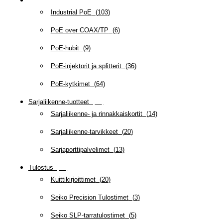
Power over Ethernet
(
218
)
Industrial PoE
(
103
)
PoE over COAX/TP
(
6
)
PoE-hubit
(
9
)
PoE-injektorit ja splitterit
(
36
)
PoE-kytkimet
(
64
)
Sarjaliikenne-tuotteet
(
47
)
Sarjaliikenne- ja rinnakkaiskortit
(
14
)
Sarjaliikenne-tarvikkeet
(
20
)
Sarjaporttipalvelimet
(
13
)
Tulostus
(
69
)
Kuittikirjoittimet
(
20
)
Seiko Precision Tulostimet
(
3
)
Seiko SLP-tarratulostimet
(
5
)