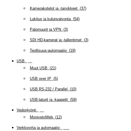
Kamerakotelot ja -tarvikkeet
(
37
)
Lukitus ja kulunvalvonta
(
54
)
Palomuurit ja VPN
(
3
)
SDI HD-kamerat ja -tallentimet
(
3
)
Teollisuus-automaatio
(
19
)
USB
(
95
)
Muut USB
(
21
)
USB over IP
(
5
)
USB RS-232 / Parallel
(
10
)
USB-laturit ja -kaapelit
(
59
)
Vedonlyönti
(
12
)
MonivetoWeb
(
12
)
Verkkovirta ja automaatio
(
160
)