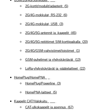
GSM/2G/4G/5G/Mobiili
(
115
)
2G-kortit/modulit/adapterit
(
5
)
2G/4G-mokkulat, RS-232
(
6
)
2G/4G-mokkulat, USB
(
3
)
2G/4G/5G-antennit ja -kaapelit
(
45
)
2G/4G/5G-reitittimet SIM-korttipaikalla
(
20
)
2G/4G/GSM-vahvistimet/toistimet
(
1
)
GSM-puhelimet ja yhdyskäytävät
(
13
)
LoRa-yhdyskäytävät ja -päätelaitteet
(
22
)
HomePlug/HomePNA
(
8
)
HomePlug/Powerline
(
3
)
HomePNA-laitteet
(
5
)
Kaapelit CAT/Valokuitu
(
608
)
CAT-ulkokaapelit ja asennus
(
67
)