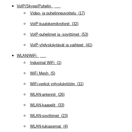
VoIP/Skype/Puhelin
(
143
)
Video- ja puhelinneuvottelu
(
17
)
VoIP-kuulokemikrofonit
(
32
)
VoIP-puhelimet ja -sovittimet
(
53
)
VoIP-yhdyskäytävät ja vaihteet
(
41
)
WLAN/WiFi
(
109
)
Industrial WiFi
(
1
)
WiFi Mesh
(
5
)
WiFi-verkot yrityskäyttöön
(
11
)
WLAN-antennit
(
26
)
WLAN-kaapelit
(
33
)
WLAN-sovittimet
(
23
)
WLAN-tukiasemat
(
4
)