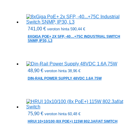
741,00
€
veroton hinta
590,44
€
8XGIGA POE+ 2X SFP, -40…+75C INDUSTRIAL SWITCH
SNMP, IP30, L3
48,90
€
veroton hinta
38,96
€
DIN-RAIL POWER SUPPLY 48VDC 1.6A 75W
75,90
€
veroton hinta
60,48
€
HRUI 10×10/100 (8X POE+) 115W 802.3AF/AT SWITCH