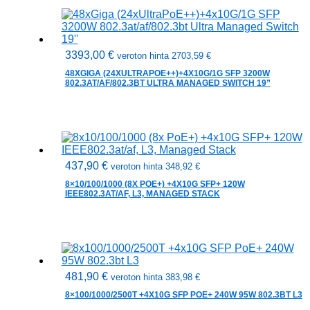
3393,00
€
veroton hinta
2703,59
€
48XGIGA (24XULTRAPOE++)+4X10G/1G SFP 3200W
802.3AT/AF/802.3BT ULTRA MANAGED SWITCH 19”
437,90
€
veroton hinta
348,92
€
8×10/100/1000 (8X POE+) +4X10G SFP+ 120W
IEEE802.3AT/AF, L3, MANAGED STACK
481,90
€
veroton hinta
383,98
€
8×100/1000/2500T +4X10G SFP POE+ 240W 95W 802.3BT L3