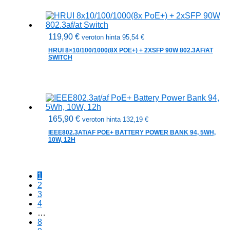
119,90
€
veroton hinta
95,54
€
HRUI 8×10/100/1000(8X POE+) + 2XSFP 90W 802.3AF/AT
SWITCH
165,90
€
veroton hinta
132,19
€
IEEE802.3AT/AF POE+ BATTERY POWER BANK 94, 5WH,
10W, 12H
1
2
3
4
…
8