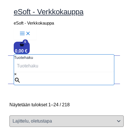
Siirry
sisältöön
eSoft - Verkkokauppa
eSoft - Verkkokauppa
0,00
€
Tuotehaku
×
Näytetään tulokset 1–24 / 218