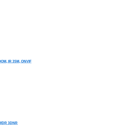
OM, IR 35M, ONVIF
O WDR 3DNR