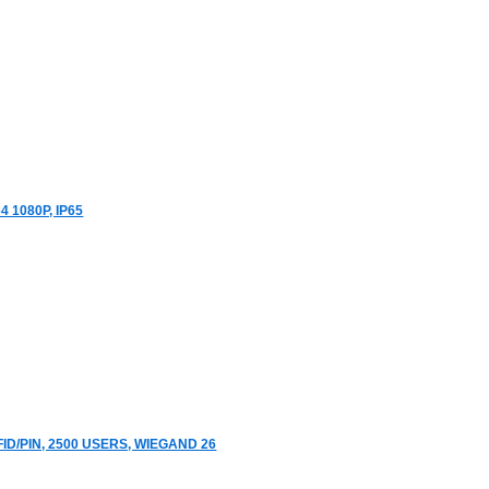
 1080P, IP65
D/PIN, 2500 USERS, WIEGAND 26