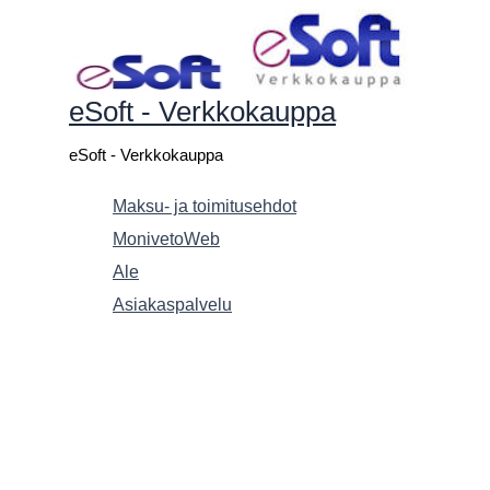
Siirry
sisältöön
eSoft - Verkkokauppa
eSoft - Verkkokauppa
Maksu- ja toimitusehdot
MonivetoWeb
Ale
Asiakaspalvelu