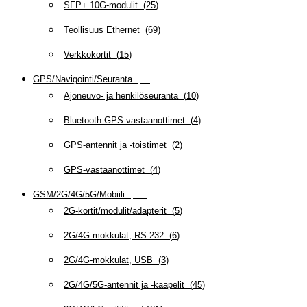
SFP+ 10G-modulit
(
25
)
Teollisuus Ethernet
(
69
)
Verkkokortit
(
15
)
GPS/Navigointi/Seuranta
(
20
)
Ajoneuvo- ja henkilöseuranta
(
10
)
Bluetooth GPS-vastaanottimet
(
4
)
GPS-antennit ja -toistimet
(
2
)
GPS-vastaanottimet
(
4
)
GSM/2G/4G/5G/Mobiili
(
115
)
2G-kortit/modulit/adapterit
(
5
)
2G/4G-mokkulat, RS-232
(
6
)
2G/4G-mokkulat, USB
(
3
)
2G/4G/5G-antennit ja -kaapelit
(
45
)