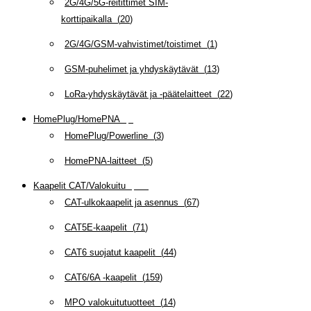
2G/4G/5G-reitittimet SIM-
korttipaikalla
(
20
)
2G/4G/GSM-vahvistimet/toistimet
(
1
)
GSM-puhelimet ja yhdyskäytävät
(
13
)
LoRa-yhdyskäytävät ja -päätelaitteet
(
22
)
HomePlug/HomePNA
(
8
)
HomePlug/Powerline
(
3
)
HomePNA-laitteet
(
5
)
Kaapelit CAT/Valokuitu
(
608
)
CAT-ulkokaapelit ja asennus
(
67
)
CAT5E-kaapelit
(
71
)
CAT6 suojatut kaapelit
(
44
)
CAT6/6A -kaapelit
(
159
)
MPO valokuitutuotteet
(
14
)