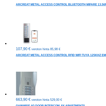
ARCREAT METAL ACCESS CONTROL BLUETOOTH MIFARE 13.56MH
107,90
€
veroton hinta
85,98
€
ARCREAT METAL ACCESS CONTROL RFID WIFI TUYA 125KHZ EM, 
663,90
€
veroton hinta
529,00
€
GAINWISE 4G DOOR INTERCOM, 8X APARTMENTS