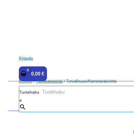
Kirjaudu
0,00
€
Etusivu
/
Tuotekategoriat
/ Turvallisuus/kameravalvonta
Tuotehaku
×