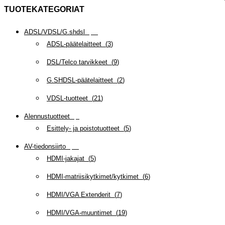
TUOTEKATEGORIAT
ADSL/VDSL/G.shdsl
(
35
)
ADSL-päätelaitteet
(
3
)
DSL/Telco tarvikkeet
(
9
)
G.SHDSL-päätelaitteet
(
2
)
VDSL-tuotteet
(
21
)
Alennustuotteet
(
5
)
Esittely- ja poistotuotteet
(
5
)
AV-tiedonsiirto
(
63
)
HDMI-jakajat
(
5
)
HDMI-matriisikytkimet/kytkimet
(
6
)
HDMI/VGA Extenderit
(
7
)
HDMI/VGA-muuntimet
(
19
)