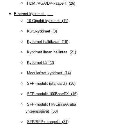
HDMI/VGA/DP-kaapelit
(
26
)
Ethernet-kytkimet
(
319
)
10 Gigabit kytkimet
(
11
)
Kuitukytkimet
(
3
)
Kytkimet hallittavat
(
18
)
Kytkimet ilman hallintaa
(
21
)
Kytkimet L3
(
2
)
Modulariset kytkimet
(
14
)
SFP-modulit (standardi)
(
36
)
SFP-modulit 100BaseFX
(
16
)
SFP-modulit HP/Cisco/Aruba
yhteensopivat
(
58
)
SFP/SFP+ kaapelit
(
31
)