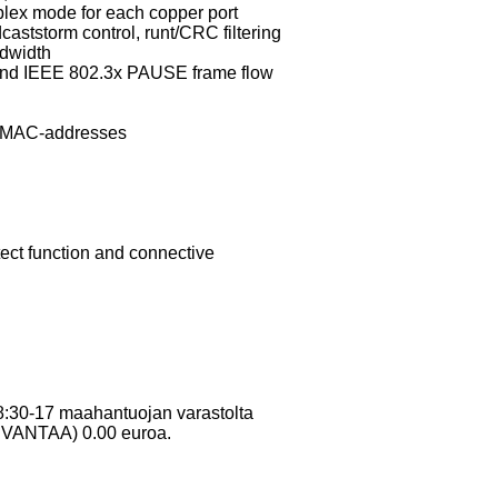
uplex mode for each copper port
aststorm control, runt/CRC filtering
ndwidth
) and IEEE 802.3x PAUSE frame flow
te MAC-addresses
tect function and connective
 8:30-17 maahantuojan varastolta
10 VANTAA) 0.00 euroa.