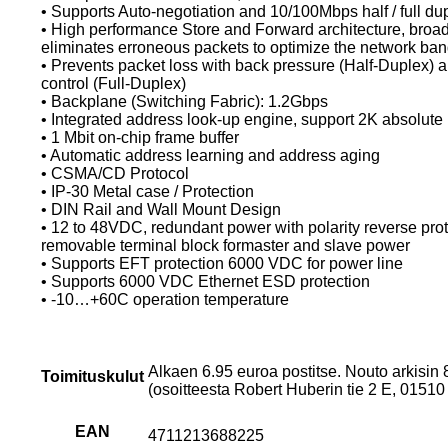
• Supports Auto-negotiation and 10/100Mbps half / full d
• High performance Store and Forward architecture, broadc
eliminates erroneous packets to optimize the network ba
• Prevents packet loss with back pressure (Half-Duplex
control (Full-Duplex)
• Backplane (Switching Fabric): 1.2Gbps
• Integrated address look-up engine, support 2K absolu
• 1 Mbit on-chip frame buffer
• Automatic address learning and address aging
• CSMA/CD Protocol
• IP-30 Metal case / Protection
• DIN Rail and Wall Mount Design
• 12 to 48VDC, redundant power with polarity reverse pro
removable terminal block formaster and slave power
• Supports EFT protection 6000 VDC for power line
• Supports 6000 VDC Ethernet ESD protection
• -10…+60C operation temperature
Alkaen 6.95 euroa postitse. Nouto arkisin
Toimituskulut
(osoitteesta Robert Huberin tie 2 E, 015
EAN
4711213688225