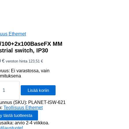
suus Ethernet
/100+2x100BaseFX MM
strial switch, IP30
0
€
veroton hinta
123,51
€
vuus:
Ei varastossa, vain
oimituksena
00+2x100BaseFX
Lisää koriin
al
tunnus (SKU):
PLANET-ISW-621
o:
Teollisuus Ethernet
usaika: arvio 2-4 viikkoa.
stilaustuote!