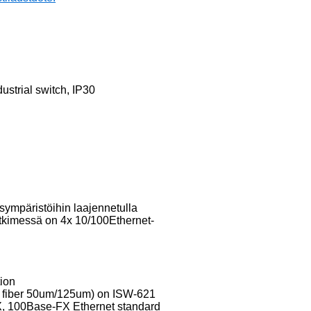
trial switch, IP30
sympäristöihin laajennetulla
ytkimessä on 4x 10/100Ethernet-
ion
de fiber 50um/125um) on ISW-621
X, 100Base-FX Ethernet standard