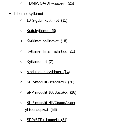
HDMI/VGA/DP-kaapelit
(
26
)
Ethernet-kytkimet
(
319
)
10 Gigabit kytkimet
(
11
)
Kuitukytkimet
(
3
)
Kytkimet hallittavat
(
18
)
Kytkimet ilman hallintaa
(
21
)
Kytkimet L3
(
2
)
Modulariset kytkimet
(
14
)
SFP-modulit (standardi)
(
36
)
SFP-modulit 100BaseFX
(
16
)
SFP-modulit HP/Cisco/Aruba
yhteensopivat
(
58
)
SFP/SFP+ kaapelit
(
31
)