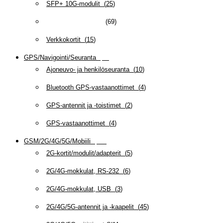
SFP+ 10G-modulit
(
25
)
Teollisuus Ethernet
(
69
)
Verkkokortit
(
15
)
GPS/Navigointi/Seuranta
(
20
)
Ajoneuvo- ja henkilöseuranta
(
10
)
Bluetooth GPS-vastaanottimet
(
4
)
GPS-antennit ja -toistimet
(
2
)
GPS-vastaanottimet
(
4
)
GSM/2G/4G/5G/Mobiili
(
115
)
2G-kortit/modulit/adapterit
(
5
)
2G/4G-mokkulat, RS-232
(
6
)
2G/4G-mokkulat, USB
(
3
)
2G/4G/5G-antennit ja -kaapelit
(
45
)