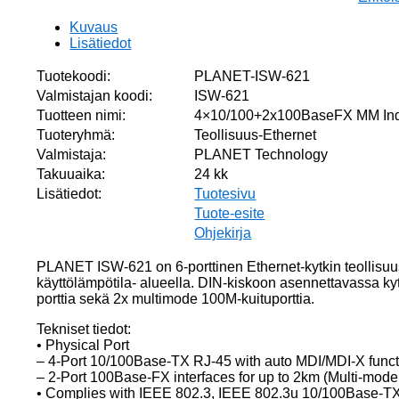
Kuvaus
Lisätiedot
Tuotekoodi:
PLANET-ISW-621
Valmistajan koodi:
ISW-621
Tuotteen nimi:
4×10/100+2x100BaseFX MM Indus
Tuoteryhmä:
Teollisuus-Ethernet
Valmistaja:
PLANET Technology
Takuuaika:
24 kk
Lisätiedot:
Tuotesivu
Tuote-esite
Ohjekirja
PLANET ISW-621 on 6-porttinen Ethernet-kytkin teollisuu
käyttölämpötila- alueella. DIN-kiskoon asennettavassa k
porttia sekä 2x multimode 100M-kuituporttia.
Tekniset tiedot:
• Physical Port
– 4-Port 10/100Base-TX RJ-45 with auto MDI/MDI-X funct
– 2-Port 100Base-FX interfaces for up to 2km (Multi-mo
• Complies with IEEE 802.3, IEEE 802.3u 10/100Base-T