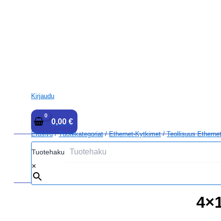
Kirjaudu
0,00
€
Etusivu
/
Tuotekategoriat
/
Ethernet-Kytkimet
/
Teollisuus Etherne
Tuotehaku
×
4×1