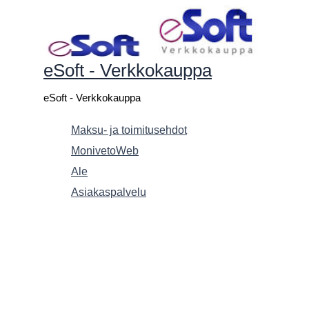
Siirry
sisältöön
eSoft - Verkkokauppa
eSoft - Verkkokauppa
Maksu- ja toimitusehdot
MonivetoWeb
Ale
Asiakaspalvelu