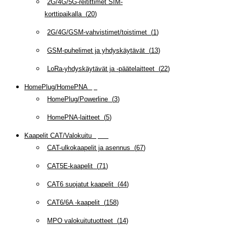
2G/4G/5G-reitittimet SIM-
korttipaikalla
(
20
)
2G/4G/GSM-vahvistimet/toistimet
(
1
)
GSM-puhelimet ja yhdyskäytävät
(
13
)
LoRa-yhdyskäytävät ja -päätelaitteet
(
22
)
HomePlug/HomePNA
(
8
)
HomePlug/Powerline
(
3
)
HomePNA-laitteet
(
5
)
Kaapelit CAT/Valokuitu
(
607
)
CAT-ulkokaapelit ja asennus
(
67
)
CAT5E-kaapelit
(
71
)
CAT6 suojatut kaapelit
(
44
)
CAT6/6A -kaapelit
(
158
)
MPO valokuitutuotteet
(
14
)