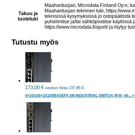
Maahantuojan, Microdata Finland Oy:n, tu
Maahantuojan tekninen tuki, https://www.mi
Takuu ja
teknisissä kysymyksissä jo ostopäätöstä t
tuotetuki
puhelimitse ja/tai sähköpostitse käytössä 
https://www.microdata.fi/ajurit/ ja löytyy tuo
Tutustu myös
173,00
€
veroton hinta
137,85
€
4×10/100+2X100BASEFX SM INDUSTRIAL SWITCH, IP30 -40…+