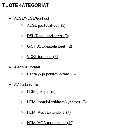
TUOTEKATEGORIAT
ADSL/VDSL/G.shdsl
(
35
)
ADSL-päätelaitteet
(
3
)
DSL/Telco tarvikkeet
(
9
)
G.SHDSL-päätelaitteet
(
2
)
VDSL-tuotteet
(
21
)
Alennustuotteet
(
5
)
Esittely- ja poistotuotteet
(
5
)
AV-tiedonsiirto
(
63
)
HDMI-jakajat
(
5
)
HDMI-matriisikytkimet/kytkimet
(
6
)
HDMI/VGA Extenderit
(
7
)
HDMI/VGA-muuntimet
(
19
)