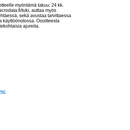
otteelle myöntämä takuu: 24 kk.
crodata.fi/tuki, auttaa myös
ehtäessä, sekä avustaa tarvittaessa
ja käyttöönotossa. Osoitteesta
tekohtaisia ajureita.
75C