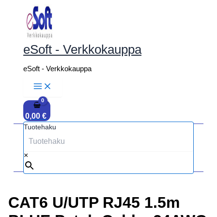
Siirry
sisältöön
eSoft - Verkkokauppa
eSoft - Verkkokauppa
0,00
€
Tuotehaku
×
CAT6 U/UTP RJ45 1.5m