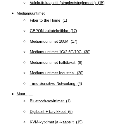
Valokuitukaapelit (simplex/singlemode)
(
15
)
Mediamuuntimet
(
97
)
Fiber to the Home
(
1
)
GEPON-kuitutekniikka
(
17
)
Mediamuuntimet 100M
(
17
)
Mediamuuntimet 1G/2.5G/10G
(
30
)
Mediamuuntimet hallittavat
(
8
)
Mediamuuntimet Industrial
(
20
)
Time-Sensitive Networking
(
4
)
Muut
(
79
)
Bluetooth-sovittimet
(
1
)
Digiboxit + tarvikkeet
(
6
)
KVM-kytkimet ja -kaapelit
(
15
)