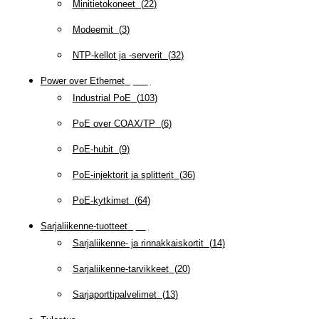
Minitietokoneet
(
22
)
Modeemit
(
3
)
NTP-kellot ja -serverit
(
32
)
Power over Ethernet
(
218
)
Industrial PoE
(
103
)
PoE over COAX/TP
(
6
)
PoE-hubit
(
9
)
PoE-injektorit ja splitterit
(
36
)
PoE-kytkimet
(
64
)
Sarjaliikenne-tuotteet
(
47
)
Sarjaliikenne- ja rinnakkaiskortit
(
14
)
Sarjaliikenne-tarvikkeet
(
20
)
Sarjaporttipalvelimet
(
13
)