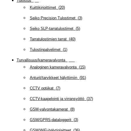
Tulostus
(
69
)
Kuittikirjoittimet
(
20
)
Seiko Precision Tulostimet
(
3
)
Seiko SLP-tarratulostimet
(
5
)
Tarratulostimien tarrat
(
40
)
Tulostinpalvelimet
(
1
)
Turvallisuus/kameravalvonta
(
335
)
Analoginen kameravalvonta
(
15
)
Anturit/tarvikkeet hälyttimiin
(
91
)
CCTV optiikat
(
7
)
CCTV-kaapelointi ja virransyöttö
(
37
)
GSM-valvontakamerat
(
8
)
GSM/GPRS-dataloggerit
(
3
)
GSM/WiFi-hälytinlaitteet
(
36
)