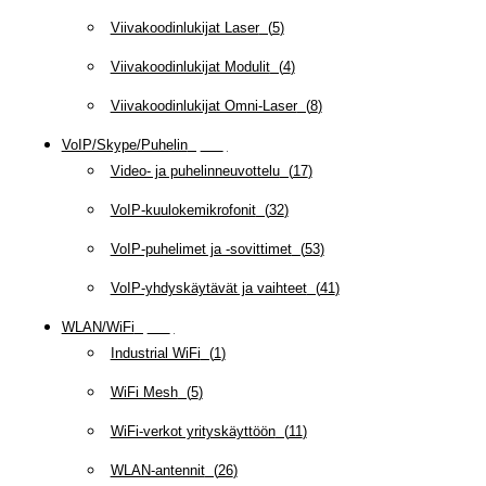
Viivakoodinlukijat Laser
(
5
)
Viivakoodinlukijat Modulit
(
4
)
Viivakoodinlukijat Omni-Laser
(
8
)
VoIP/Skype/Puhelin
(
143
)
Video- ja puhelinneuvottelu
(
17
)
VoIP-kuulokemikrofonit
(
32
)
VoIP-puhelimet ja -sovittimet
(
53
)
VoIP-yhdyskäytävät ja vaihteet
(
41
)
WLAN/WiFi
(
109
)
Industrial WiFi
(
1
)
WiFi Mesh
(
5
)
WiFi-verkot yrityskäyttöön
(
11
)
WLAN-antennit
(
26
)