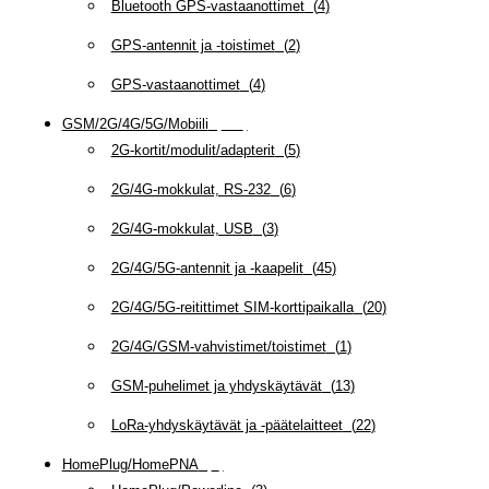
Bluetooth GPS-vastaanottimet
(
4
)
GPS-antennit ja -toistimet
(
2
)
GPS-vastaanottimet
(
4
)
GSM/2G/4G/5G/Mobiili
(
115
)
2G-kortit/modulit/adapterit
(
5
)
2G/4G-mokkulat, RS-232
(
6
)
2G/4G-mokkulat, USB
(
3
)
2G/4G/5G-antennit ja -kaapelit
(
45
)
2G/4G/5G-reitittimet SIM-korttipaikalla
(
20
)
2G/4G/GSM-vahvistimet/toistimet
(
1
)
GSM-puhelimet ja yhdyskäytävät
(
13
)
LoRa-yhdyskäytävät ja -päätelaitteet
(
22
)
HomePlug/HomePNA
(
8
)