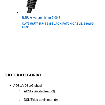
8,90
€
veroton hinta
7,09
€
CAT6 U/UTP RJ45 3M BLACK PATCH CABLE, 24AWG
LSZH
TUOTEKATEGORIAT
ADSL/VDSL/G.shdsl
(
35
)
ADSL-päätelaitteet
(
3
)
DSL/Telco tarvikkeet
(
9
)