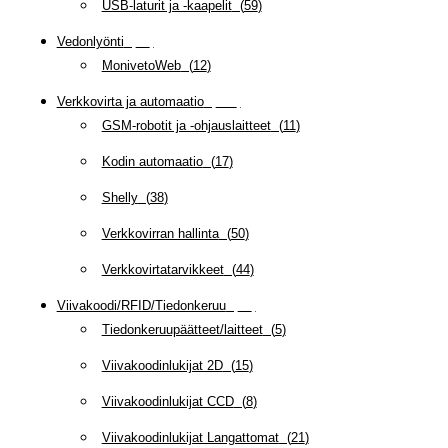
USB-laturit ja -kaapelit
(
59
)
Vedonlyönti
(
12
)
MonivetoWeb
(
12
)
Verkkovirta ja automaatio
(
160
)
GSM-robotit ja -ohjauslaitteet
(
11
)
Kodin automaatio
(
17
)
Shelly
(
38
)
Verkkovirran hallinta
(
50
)
Verkkovirtatarvikkeet
(
44
)
Viivakoodi/RFID/Tiedonkeruu
(
66
)
Tiedonkeruupäätteet/laitteet
(
5
)
Viivakoodinlukijat 2D
(
15
)
Viivakoodinlukijat CCD
(
8
)
Viivakoodinlukijat Langattomat
(
21
)