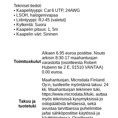
Tekniset tiedot:
• Kaapelityyppi: Cat 6 UTP, 24AWG
• LSOH, halogenivapaa
• Liitintyyppi: RJ-45 (valetut)
• Kytkentä: Suora
• Kaapelin pituus: 1, 5m
• Kaapelin väri: Sininen
Alkaen 6.95 euroa postitse. Nouto
arkisin 8:30-17 maahantuojan
Toimituskulut
varastolta (osoitteesta Robert
Huberin tie 2 E, 01510 VANTAA)
0.00 euroa.
Maahantuojan, Microdata Finland
Oy:n, tuotteelle myöntämä takuu: 24
kk. Maahantuojan tekninen tuki,
https://www.microdata.fi/tuki, auttaa
myös teknisissä kysymyksissä jo
Takuu ja
ostopäätöstä tehtäessä, sekä
tuotetuki
avustaa tarvittaessa puhelimitse
ja/tai sähköpostitse käytössä ja
käyttöönotossa. Osoitteesta