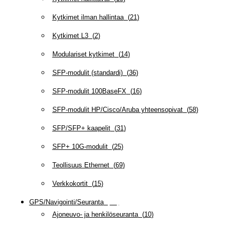
Kytkimet ilman hallintaa
(
21
)
Kytkimet L3
(
2
)
Modulariset kytkimet
(
14
)
SFP-modulit (standardi)
(
36
)
SFP-modulit 100BaseFX
(
16
)
SFP-modulit HP/Cisco/Aruba yhteensopivat
(
58
)
SFP/SFP+ kaapelit
(
31
)
SFP+ 10G-modulit
(
25
)
Teollisuus Ethernet
(
69
)
Verkkokortit
(
15
)
GPS/Navigointi/Seuranta
(
20
)
Ajoneuvo- ja henkilöseuranta
(
10
)