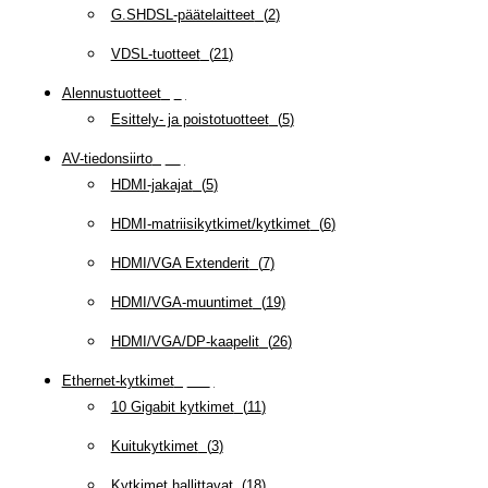
G.SHDSL-päätelaitteet
(
2
)
VDSL-tuotteet
(
21
)
Alennustuotteet
(
5
)
Esittely- ja poistotuotteet
(
5
)
AV-tiedonsiirto
(
63
)
HDMI-jakajat
(
5
)
HDMI-matriisikytkimet/kytkimet
(
6
)
HDMI/VGA Extenderit
(
7
)
HDMI/VGA-muuntimet
(
19
)
HDMI/VGA/DP-kaapelit
(
26
)
Ethernet-kytkimet
(
319
)
10 Gigabit kytkimet
(
11
)
Kuitukytkimet
(
3
)
Kytkimet hallittavat
(
18
)