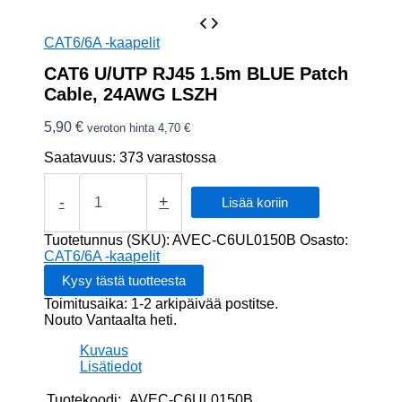
CAT6/6A -kaapelit
CAT6 U/UTP RJ45 1.5m BLUE Patch
Cable, 24AWG LSZH
5,90
€
veroton hinta
4,70
€
Saatavuus:
373 varastossa
CAT6
U/UTP
-
+
Lisää koriin
RJ45
1.5m
Tuotetunnus (SKU):
AVEC-C6UL0150B
Osasto:
BLUE
CAT6/6A -kaapelit
Patch
Cable,
Toimitusaika: 1-2 arkipäivää postitse.
24AWG
Nouto Vantaalta heti.
LSZH
määrä
Kuvaus
Lisätiedot
Tuotekoodi:
AVEC-C6UL0150B