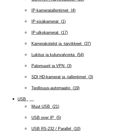
IP-kameratallentimet
(
4
)
IP-sisäkamerat
(
1
)
IP-ulkokamerat
(
17
)
Kamerakotelot ja -tarvikkeet
(
37
)
Lukitus ja kulunvalvonta
(
54
)
Palomuurit ja VPN
(
3
)
SDI HD-kamerat ja -tallentimet
(
3
)
Teollisuus-automaatio
(
19
)
USB
(
95
)
Muut USB
(
21
)
USB over IP
(
5
)
USB RS-232 / Parallel
(
10
)