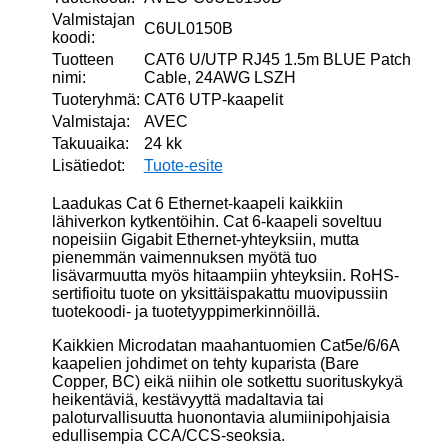
Valmistajan
C6UL0150B
koodi:
Tuotteen
CAT6 U/UTP RJ45 1.5m BLUE Patch
nimi:
Cable, 24AWG LSZH
Tuoteryhmä:
CAT6 UTP-kaapelit
Valmistaja:
AVEC
Takuuaika:
24 kk
Lisätiedot:
Tuote-esite
Laadukas Cat 6 Ethernet-kaapeli kaikkiin
lähiverkon kytkentöihin. Cat 6-kaapeli soveltuu
nopeisiin Gigabit Ethernet-yhteyksiin, mutta
pienemmän vaimennuksen myötä tuo
lisävarmuutta myös hitaampiin yhteyksiin. RoHS-
sertifioitu tuote on yksittäispakattu muovipussiin
tuotekoodi- ja tuotetyyppimerkinnöillä.
Kaikkien Microdatan maahantuomien Cat5e/6/6A
kaapelien johdimet on tehty kuparista (Bare
Copper, BC) eikä niihin ole sotkettu suorituskykyä
heikentäviä, kestävyyttä madaltavia tai
paloturvallisuutta huonontavia alumiinipohjaisia
edullisempia CCA/CCS-seoksia.