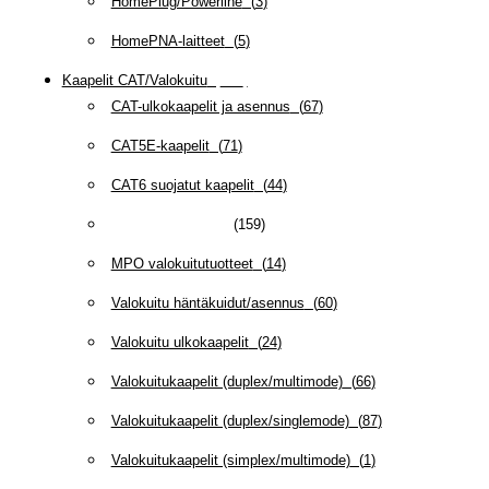
HomePlug/Powerline
(
3
)
HomePNA-laitteet
(
5
)
Kaapelit CAT/Valokuitu
(
608
)
CAT-ulkokaapelit ja asennus
(
67
)
CAT5E-kaapelit
(
71
)
CAT6 suojatut kaapelit
(
44
)
CAT6/6A -kaapelit
(
159
)
MPO valokuitutuotteet
(
14
)
Valokuitu häntäkuidut/asennus
(
60
)
Valokuitu ulkokaapelit
(
24
)
Valokuitukaapelit (duplex/multimode)
(
66
)
Valokuitukaapelit (duplex/singlemode)
(
87
)
Valokuitukaapelit (simplex/multimode)
(
1
)