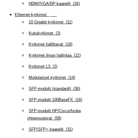
HDMI/VGA/DP-kaapelit
(
26
)
Ethernet-kytkimet
(
319
)
10 Gigabit kytkimet
(
11
)
Kuitukytkimet
(
3
)
Kytkimet hallittavat
(
18
)
Kytkimet ilman hallintaa
(
21
)
Kytkimet L3
(
2
)
Modulariset kytkimet
(
14
)
SFP-modulit (standardi)
(
36
)
SFP-modulit 100BaseFX
(
16
)
SFP-modulit HP/Cisco/Aruba
yhteensopivat
(
58
)
SFP/SFP+ kaapelit
(
31
)