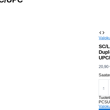
Valoku
SC/L
Dupl
UPC
20,90
Saata
SC/LC
50/125
-
OM3
7m
Tuote
Duplex
PCSU
kuituka
Valoku