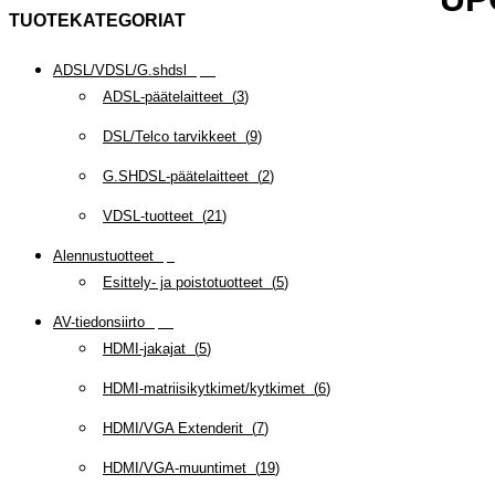
TUOTEKATEGORIAT
ADSL/VDSL/G.shdsl
(
35
)
ADSL-päätelaitteet
(
3
)
DSL/Telco tarvikkeet
(
9
)
G.SHDSL-päätelaitteet
(
2
)
VDSL-tuotteet
(
21
)
Alennustuotteet
(
5
)
Esittely- ja poistotuotteet
(
5
)
AV-tiedonsiirto
(
63
)
HDMI-jakajat
(
5
)
HDMI-matriisikytkimet/kytkimet
(
6
)
HDMI/VGA Extenderit
(
7
)
HDMI/VGA-muuntimet
(
19
)