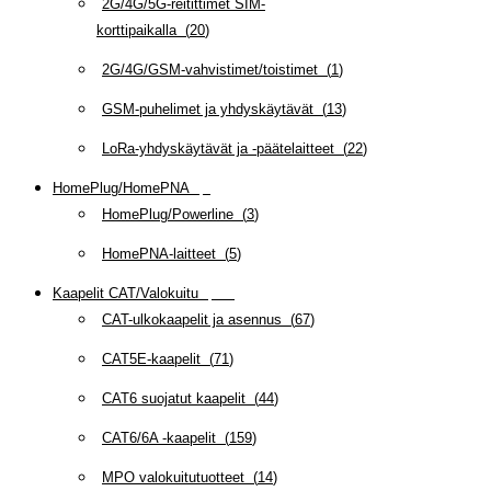
2G/4G/5G-reitittimet SIM-
korttipaikalla
(
20
)
2G/4G/GSM-vahvistimet/toistimet
(
1
)
GSM-puhelimet ja yhdyskäytävät
(
13
)
LoRa-yhdyskäytävät ja -päätelaitteet
(
22
)
HomePlug/HomePNA
(
8
)
HomePlug/Powerline
(
3
)
HomePNA-laitteet
(
5
)
Kaapelit CAT/Valokuitu
(
608
)
CAT-ulkokaapelit ja asennus
(
67
)
CAT5E-kaapelit
(
71
)
CAT6 suojatut kaapelit
(
44
)
CAT6/6A -kaapelit
(
159
)
MPO valokuitutuotteet
(
14
)