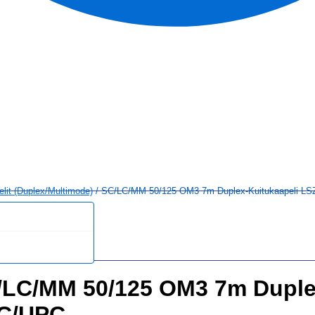
elit (duplex/multimode)
/ SC/LC/MM 50/125 OM3 7m Duplex-Kuitukaapeli L
/LC/MM 50/125 OM3 7m Duple
C/UPC