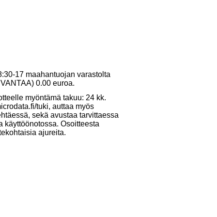
 8:30-17 maahantuojan varastolta
10 VANTAA) 0.00 euroa.
otteelle myöntämä takuu: 24 kk.
crodata.fi/tuki, auttaa myös
ehtäessä, sekä avustaa tarvittaessa
ja käyttöönotossa. Osoitteesta
tekohtaisia ajureita.