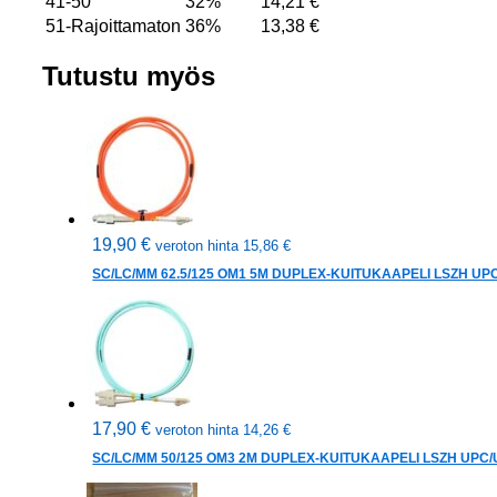
41-50
32%
14,21
€
51-Rajoittamaton
36%
13,38
€
Tutustu myös
19,90
€
veroton hinta
15,86
€
SC/LC/MM 62.5/125 OM1 5M DUPLEX-KUITUKAAPELI LSZH UP
17,90
€
veroton hinta
14,26
€
SC/LC/MM 50/125 OM3 2M DUPLEX-KUITUKAAPELI LSZH UPC