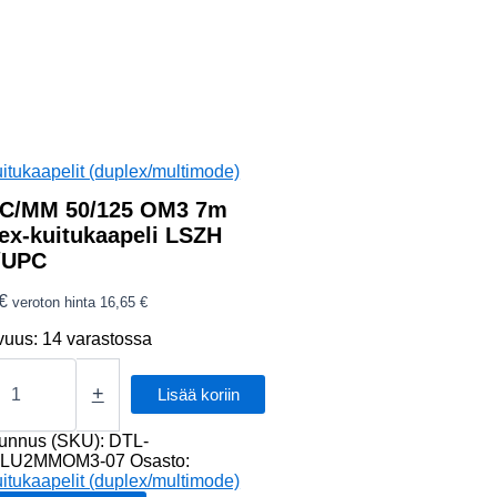
itukaapelit (duplex/multimode)
C/MM 50/125 OM3 7m
ex-kuitukaapeli LSZH
/UPC
€
veroton hinta
16,65
€
vuus:
14 varastossa
/MM
+
Lisää koriin
tunnus (SKU):
DTL-
-
LU2MMOM3-07
Osasto:
apeli
itukaapelit (duplex/multimode)