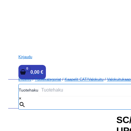
Kirjaudu
0,00
€
Etusivu
/
Tuotekategoriat
/
Kaapelit CAT/Valokuitu
/
Valokuitukaap
Tuotehaku
×
SC
UP