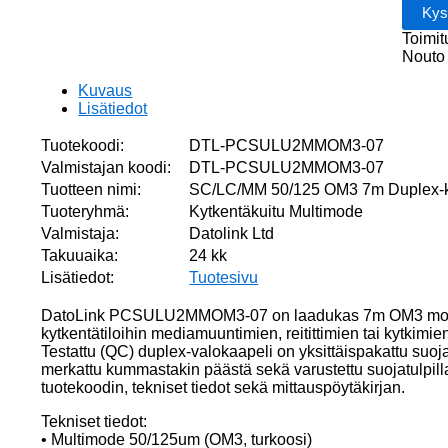
LSZH
UPC/U
Toimit
määrä
Nouto 
Kuvaus
Lisätiedot
Tuotekoodi:
DTL-PCSULU2MMOM3-07
Valmistajan koodi:
DTL-PCSULU2MMOM3-07
Tuotteen nimi:
SC/LC/MM 50/125 OM3 7m Duplex-
Tuoteryhmä:
Kytkentäkuitu Multimode
Valmistaja:
Datolink Ltd
Takuuaika:
24 kk
Lisätiedot:
Tuotesivu
DatoLink PCSULU2MMOM3-07 on laadukas 7m OM3 monim
kytkentätiloihin mediamuuntimien, reitittimien tai kytkimien
Testattu (QC) duplex-valokaapeli on yksittäispakattu suoj
merkattu kummastakin päästä sekä varustettu suojatulpill
tuotekoodin, tekniset tiedot sekä mittauspöytäkirjan.
Tekniset tiedot:
• Multimode 50/125um (OM3, turkoosi)