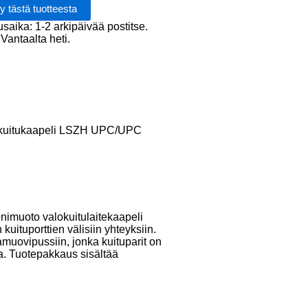
PC
usaika: 1-2 arkipäivää postitse.
Vantaalta heti.
kuitukaapeli LSZH UPC/UPC
uoto valokuitulaitekaapeli
 kuituporttien välisiin yhteyksiin.
amuovipussiin, jonka kuituparit on
a. Tuotepakkaus sisältää