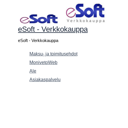
Siirry
sisältöön
eSoft - Verkkokauppa
eSoft - Verkkokauppa
Maksu- ja toimitusehdot
MonivetoWeb
Ale
Asiakaspalvelu