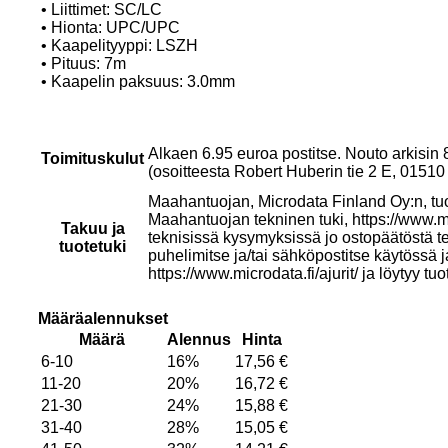
• Liittimet: SC/LC
• Hionta: UPC/UPC
• Kaapelityyppi: LSZH
• Pituus: 7m
• Kaapelin paksuus: 3.0mm
Alkaen 6.95 euroa postitse. Nouto arkisin
Toimituskulut
(osoitteesta Robert Huberin tie 2 E, 015
Maahantuojan, Microdata Finland Oy:n, tu
Maahantuojan tekninen tuki, https://www.mi
Takuu ja
teknisissä kysymyksissä jo ostopäätöstä t
tuotetuki
puhelimitse ja/tai sähköpostitse käytössä 
https://www.microdata.fi/ajurit/ ja löytyy tuo
Määräalennukset
Määrä
Alennus
Hinta
6-10
16%
17,56
€
11-20
20%
16,72
€
21-30
24%
15,88
€
31-40
28%
15,05
€