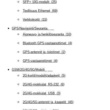
SFP+ 10G-modulit
(
25
)
Teollisuus Ethernet
(
69
)
Verkkokortit
(
15
)
GPS/Navigointi/Seuranta
(
20
)
Ajoneuvo- ja henkilöseuranta
(
10
)
Bluetooth GPS-vastaanottimet
(
4
)
GPS-antennit ja -toistimet
(
2
)
GPS-vastaanottimet
(
4
)
GSM/2G/4G/5G/Mobiili
(
115
)
2G-kortit/modulit/adapterit
(
5
)
2G/4G-mokkulat, RS-232
(
6
)
2G/4G-mokkulat, USB
(
3
)
2G/4G/5G-antennit ja -kaapelit
(
45
)