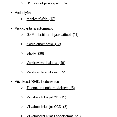
USB-laturit ja -kaapelit
(
59
)
Vedonlyönti
(
12
)
MonivetoWeb
(
12
)
Verkkovirta ja automaatio
(
159
)
GSM-robotit ja -ohjauslaitteet
(
11
)
Kodin automaatio
(
17
)
Shelly
(
38
)
Verkkovirran hallinta
(
49
)
Verkkovirtatarvikkeet
(
44
)
Viivakoodi/RFID/Tiedonkeruu
(
66
)
Tiedonkeruupäätteet/laitteet
(
5
)
Viivakoodinlukijat 2D
(
15
)
Viivakoodinlukijat CCD
(
8
)
Viivakoodinlukijat Langattomat
(
21
)