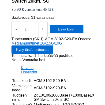
Switch 20km, SC
75,90
€
veroton hinta
60,48
€
Saatavuus:
31 varastossa
2x
10/100/1000BaseT+1000BaseLX
-
+
Lisää koriin
SM
Switch
Tuotetunnus (SKU):
AOM-3102-S20-EA
Osasto:
20km,
Mediamuuntimet 1G/2.5G/10G
SC
määrä
Toimitusaika: 1-2 arkipäivää postitse.
Nouto Vantaalta heti.
Kuvaus
Lisätiedot
Tuotekoodi:
AOM-3102-S20-EA
Valmistajan
AOM-3102-S20-EA
koodi:
Tuotteen
2x 10/100/1000BaseT+1000BaseLX
nimi:
SM Switch 20km, SC
Tuoteryhmä:
Mediamuuntimet 1G/2.5G/10G