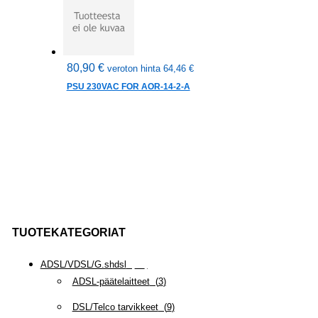
80,90
€
veroton hinta
64,46
€
PSU 230VAC FOR AOR-14-2-A
TUOTEKATEGORIAT
ADSL/VDSL/G.shdsl
(
35
)
ADSL-päätelaitteet
(
3
)
DSL/Telco tarvikkeet
(
9
)