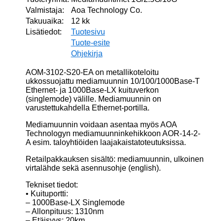
Valmistaja:
Aoa Technology Co.
Takuuaika:
12 kk
Lisätiedot:
Tuotesivu
Tuote-esite
Ohjekirja
AOM-3102-S20-EA on metallikoteloitu
ukkossuojattu mediamuunnin 10/100/1000Base-T
Ethernet- ja 1000Base-LX kuituverkon
(singlemode) välille. Mediamuunnin on
varustettukahdella Ethernet-portilla.
Mediamuunnin voidaan asentaa myös AOA
Technologyn mediamuunninkehikkoon AOR-14-2-
A esim. taloyhtiöiden laajakaistatoteutuksissa.
Retailpakkauksen sisältö: mediamuunnin, ulkoinen
virtalähde sekä asennusohje (english).
Tekniset tiedot:
• Kuituportti:
– 1000Base-LX Singlemode
– Allonpituus: 1310nm
– Etäisyys: 20km