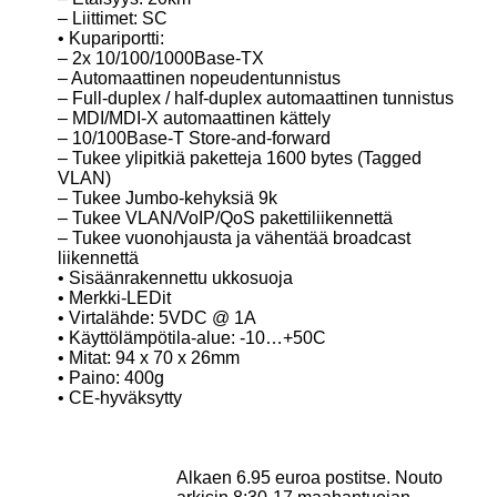
– Liittimet: SC
• Kupariportti:
– 2x 10/100/1000Base-TX
– Automaattinen nopeudentunnistus
– Full-duplex / half-duplex automaattinen tunnistus
– MDI/MDI-X automaattinen kättely
– 10/100Base-T Store-and-forward
– Tukee ylipitkiä paketteja 1600 bytes (Tagged
VLAN)
– Tukee Jumbo-kehyksiä 9k
– Tukee VLAN/VoIP/QoS pakettiliikennettä
– Tukee vuonohjausta ja vähentää broadcast
liikennettä
• Sisäänrakennettu ukkosuoja
• Merkki-LEDit
• Virtalähde: 5VDC @ 1A
• Käyttölämpötila-alue: -10…+50C
• Mitat: 94 x 70 x 26mm
• Paino: 400g
• CE-hyväksytty
Alkaen 6.95 euroa postitse. Nouto