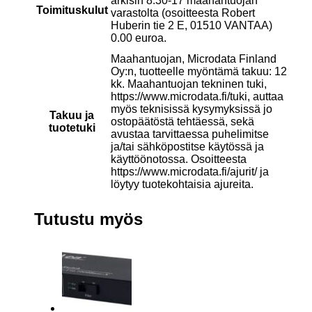
arkisin 8:30-17 maahantuojan
Toimituskulut
varastolta (osoitteesta Robert
Huberin tie 2 E, 01510 VANTAA)
0.00 euroa.
Maahantuojan, Microdata Finland
Oy:n, tuotteelle myöntämä takuu: 12
kk. Maahantuojan tekninen tuki,
https://www.microdata.fi/tuki, auttaa
myös teknisissä kysymyksissä jo
Takuu ja
ostopäätöstä tehtäessä, sekä
tuotetuki
avustaa tarvittaessa puhelimitse
ja/tai sähköpostitse käytössä ja
käyttöönotossa. Osoitteesta
https://www.microdata.fi/ajurit/ ja
löytyy tuotekohtaisia ajureita.
Tutustu myös