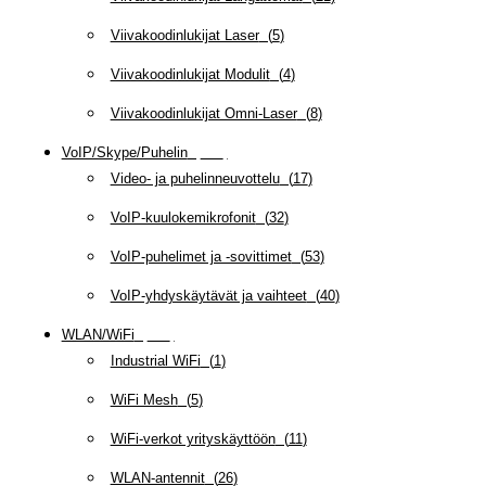
Viivakoodinlukijat Laser
(
5
)
Viivakoodinlukijat Modulit
(
4
)
Viivakoodinlukijat Omni-Laser
(
8
)
VoIP/Skype/Puhelin
(
142
)
Video- ja puhelinneuvottelu
(
17
)
VoIP-kuulokemikrofonit
(
32
)
VoIP-puhelimet ja -sovittimet
(
53
)
VoIP-yhdyskäytävät ja vaihteet
(
40
)
WLAN/WiFi
(
109
)
Industrial WiFi
(
1
)
WiFi Mesh
(
5
)
WiFi-verkot yrityskäyttöön
(
11
)
WLAN-antennit
(
26
)