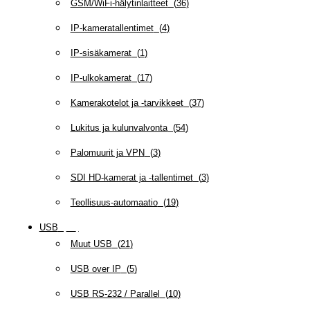
GSM/WiFi-hälytinlaitteet
(
36
)
IP-kameratallentimet
(
4
)
IP-sisäkamerat
(
1
)
IP-ulkokamerat
(
17
)
Kamerakotelot ja -tarvikkeet
(
37
)
Lukitus ja kulunvalvonta
(
54
)
Palomuurit ja VPN
(
3
)
SDI HD-kamerat ja -tallentimet
(
3
)
Teollisuus-automaatio
(
19
)
USB
(
95
)
Muut USB
(
21
)
USB over IP
(
5
)
USB RS-232 / Parallel
(
10
)