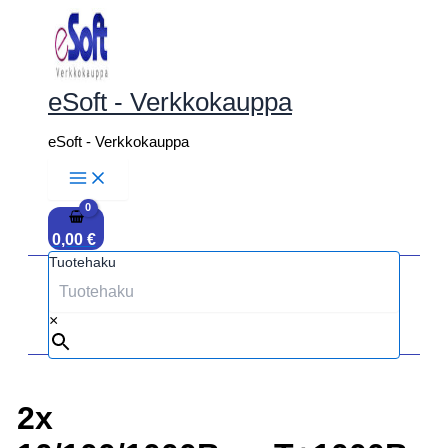
Siirry
sisältöön
eSoft - Verkkokauppa
eSoft - Verkkokauppa
0,00
€
Tuotehaku
×
2x