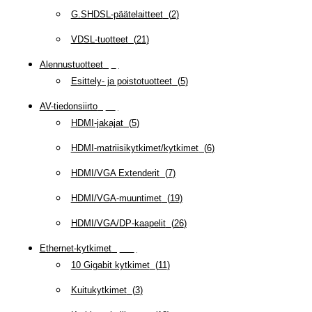
G.SHDSL-päätelaitteet
(
2
)
VDSL-tuotteet
(
21
)
Alennustuotteet
(
5
)
Esittely- ja poistotuotteet
(
5
)
AV-tiedonsiirto
(
63
)
HDMI-jakajat
(
5
)
HDMI-matriisikytkimet/kytkimet
(
6
)
HDMI/VGA Extenderit
(
7
)
HDMI/VGA-muuntimet
(
19
)
HDMI/VGA/DP-kaapelit
(
26
)
Ethernet-kytkimet
(
319
)
10 Gigabit kytkimet
(
11
)
Kuitukytkimet
(
3
)