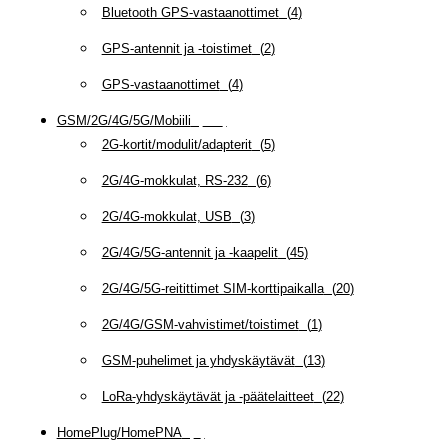
Bluetooth GPS-vastaanottimet
(
4
)
GPS-antennit ja -toistimet
(
2
)
GPS-vastaanottimet
(
4
)
GSM/2G/4G/5G/Mobiili
(
115
)
2G-kortit/modulit/adapterit
(
5
)
2G/4G-mokkulat, RS-232
(
6
)
2G/4G-mokkulat, USB
(
3
)
2G/4G/5G-antennit ja -kaapelit
(
45
)
2G/4G/5G-reitittimet SIM-korttipaikalla
(
20
)
2G/4G/GSM-vahvistimet/toistimet
(
1
)
GSM-puhelimet ja yhdyskäytävät
(
13
)
LoRa-yhdyskäytävät ja -päätelaitteet
(
22
)
HomePlug/HomePNA
(
8
)