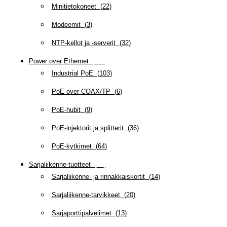
Minitietokoneet
(
22
)
Modeemit
(
3
)
NTP-kellot ja -serverit
(
32
)
Power over Ethernet
(
218
)
Industrial PoE
(
103
)
PoE over COAX/TP
(
6
)
PoE-hubit
(
9
)
PoE-injektorit ja splitterit
(
36
)
PoE-kytkimet
(
64
)
Sarjaliikenne-tuotteet
(
47
)
Sarjaliikenne- ja rinnakkaiskortit
(
14
)
Sarjaliikenne-tarvikkeet
(
20
)
Sarjaporttipalvelimet
(
13
)