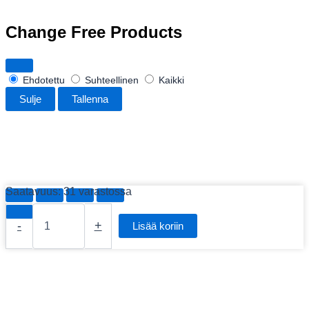
Change Free Products
Ehdotettu
Suhteellinen
Kaikki
Sulje
Tallenna
Saatavuus:
31 varastossa
2x
10/100/1000BaseT+1000BaseLX
-
+
Lisää koriin
SM
Switch
20km,
SC
määrä