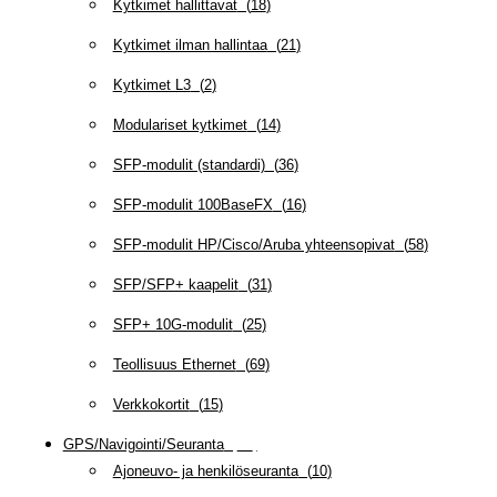
Kytkimet hallittavat
(
18
)
Kytkimet ilman hallintaa
(
21
)
Kytkimet L3
(
2
)
Modulariset kytkimet
(
14
)
SFP-modulit (standardi)
(
36
)
SFP-modulit 100BaseFX
(
16
)
SFP-modulit HP/Cisco/Aruba yhteensopivat
(
58
)
SFP/SFP+ kaapelit
(
31
)
SFP+ 10G-modulit
(
25
)
Teollisuus Ethernet
(
69
)
Verkkokortit
(
15
)
GPS/Navigointi/Seuranta
(
20
)
Ajoneuvo- ja henkilöseuranta
(
10
)