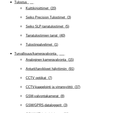
Tulostus
(
69
)
Kuittikirjoittimet
(
20
)
Seiko Precision Tulostimet
(
3
)
Seiko SLP-tarratulostimet
(
5
)
Tarratulostimien tarrat
(
40
)
Tulostinpalvelimet
(
1
)
Turvallisuus/kameravalvonta
(
335
)
Analoginen kameravalvonta
(
15
)
Anturit/tarvikkeet hälyttimiin
(
91
)
CCTV optiikat
(
7
)
CCTV-kaapelointi ja virransyöttö
(
37
)
GSM-valvontakamerat
(
8
)
GSM/GPRS-dataloggerit
(
3
)