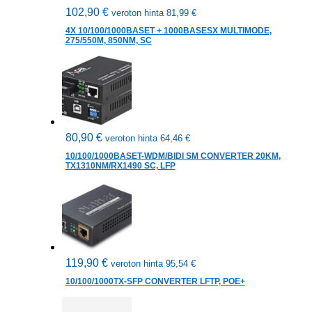
102,90
€
veroton hinta
81,99
€
4X 10/100/1000BASET + 1000BASESX MULTIMODE,
275/550M, 850NM, SC
80,90
€
veroton hinta
64,46
€
10/100/1000BASET-WDM/BIDI SM CONVERTER 20KM,
TX1310NM/RX1490 SC, LFP
119,90
€
veroton hinta
95,54
€
10/100/1000TX-SFP CONVERTER LFTP, POE+