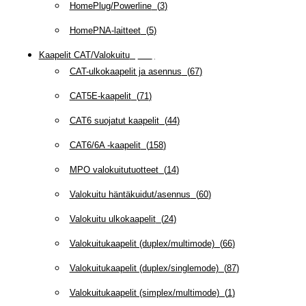
HomePlug/Powerline
(
3
)
HomePNA-laitteet
(
5
)
Kaapelit CAT/Valokuitu
(
607
)
CAT-ulkokaapelit ja asennus
(
67
)
CAT5E-kaapelit
(
71
)
CAT6 suojatut kaapelit
(
44
)
CAT6/6A -kaapelit
(
158
)
MPO valokuitutuotteet
(
14
)
Valokuitu häntäkuidut/asennus
(
60
)
Valokuitu ulkokaapelit
(
24
)
Valokuitukaapelit (duplex/multimode)
(
66
)
Valokuitukaapelit (duplex/singlemode)
(
87
)
Valokuitukaapelit (simplex/multimode)
(
1
)