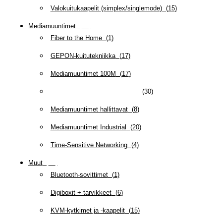
Valokuitukaapelit (simplex/singlemode)
(
15
)
Mediamuuntimet
(
97
)
Fiber to the Home
(
1
)
GEPON-kuitutekniikka
(
17
)
Mediamuuntimet 100M
(
17
)
Mediamuuntimet 1G/2.5G/10G
(
30
)
Mediamuuntimet hallittavat
(
8
)
Mediamuuntimet Industrial
(
20
)
Time-Sensitive Networking
(
4
)
Muut
(
79
)
Bluetooth-sovittimet
(
1
)
Digiboxit + tarvikkeet
(
6
)
KVM-kytkimet ja -kaapelit
(
15
)