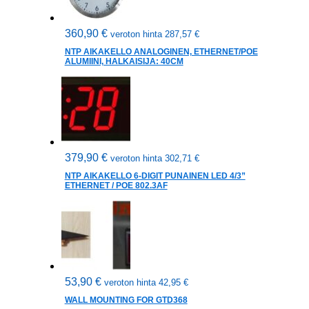
360,90
€
veroton hinta
287,57
€
NTP AIKAKELLO ANALOGINEN, ETHERNET/POE
ALUMIINI, HALKAISIJA: 40CM
379,90
€
veroton hinta
302,71
€
NTP AIKAKELLO 6-DIGIT PUNAINEN LED 4/3”
ETHERNET / POE 802.3AF
53,90
€
veroton hinta
42,95
€
WALL MOUNTING FOR GTD368