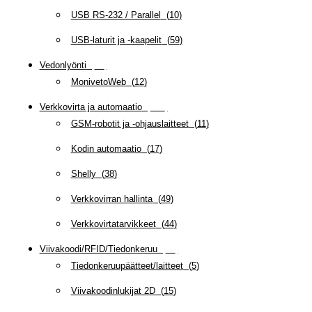
USB RS-232 / Parallel
(
10
)
USB-laturit ja -kaapelit
(
59
)
Vedonlyönti
(
12
)
MonivetoWeb
(
12
)
Verkkovirta ja automaatio
(
159
)
GSM-robotit ja -ohjauslaitteet
(
11
)
Kodin automaatio
(
17
)
Shelly
(
38
)
Verkkovirran hallinta
(
49
)
Verkkovirtatarvikkeet
(
44
)
Viivakoodi/RFID/Tiedonkeruu
(
66
)
Tiedonkeruupäätteet/laitteet
(
5
)
Viivakoodinlukijat 2D
(
15
)