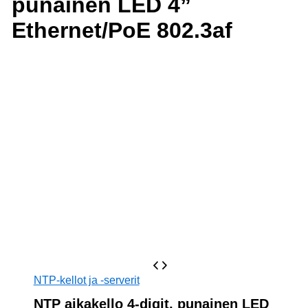
punainen LED 4”
Ethernet/PoE 802.3af
NTP-kellot ja -serverit
NTP aikakello 4-digit, punainen LED