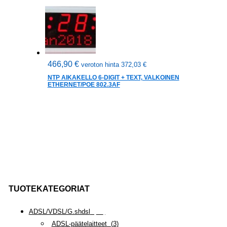
466,90
€
veroton hinta
372,03
€
NTP AIKAKELLO 6-DIGIT + TEXT, VALKOINEN
ETHERNET/POE 802.3AF
TUOTEKATEGORIAT
ADSL/VDSL/G.shdsl
(
35
)
ADSL-päätelaitteet
(
3
)