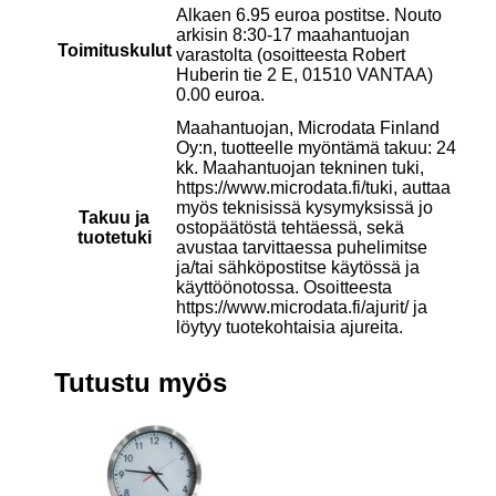
Alkaen 6.95 euroa postitse. Nouto
arkisin 8:30-17 maahantuojan
Toimituskulut
varastolta (osoitteesta Robert
Huberin tie 2 E, 01510 VANTAA)
0.00 euroa.
Maahantuojan, Microdata Finland
Oy:n, tuotteelle myöntämä takuu: 24
kk. Maahantuojan tekninen tuki,
https://www.microdata.fi/tuki, auttaa
myös teknisissä kysymyksissä jo
Takuu ja
ostopäätöstä tehtäessä, sekä
tuotetuki
avustaa tarvittaessa puhelimitse
ja/tai sähköpostitse käytössä ja
käyttöönotossa. Osoitteesta
https://www.microdata.fi/ajurit/ ja
löytyy tuotekohtaisia ajureita.
Tutustu myös