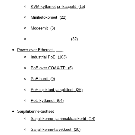
KVM-kytkimet ja -kaapelit
(
15
)
Minitietokoneet
(
22
)
Modeemit
(
3
)
NTP-kellot ja -serverit
(
32
)
Power over Ethernet
(
218
)
Industrial PoE
(
103
)
PoE over COAX/TP
(
6
)
PoE-hubit
(
9
)
PoE-injektorit ja splitterit
(
36
)
PoE-kytkimet
(
64
)
Sarjaliikenne-tuotteet
(
47
)
Sarjaliikenne- ja rinnakkaiskortit
(
14
)
Sarjaliikenne-tarvikkeet
(
20
)