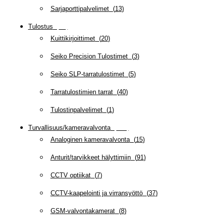
Sarjaporttipalvelimet
(
13
)
Tulostus
(
69
)
Kuittikirjoittimet
(
20
)
Seiko Precision Tulostimet
(
3
)
Seiko SLP-tarratulostimet
(
5
)
Tarratulostimien tarrat
(
40
)
Tulostinpalvelimet
(
1
)
Turvallisuus/kameravalvonta
(
335
)
Analoginen kameravalvonta
(
15
)
Anturit/tarvikkeet hälyttimiin
(
91
)
CCTV optiikat
(
7
)
CCTV-kaapelointi ja virransyöttö
(
37
)
GSM-valvontakamerat
(
8
)