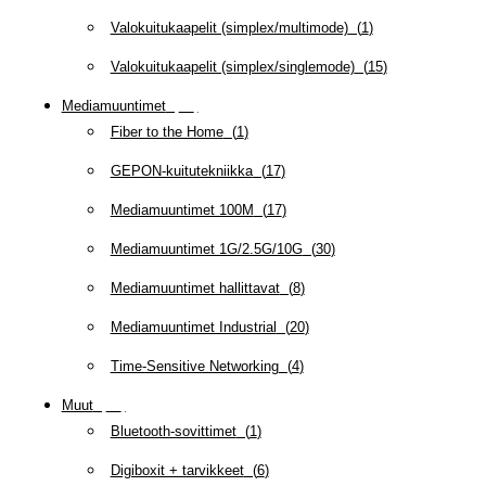
Valokuitukaapelit (simplex/multimode)
(
1
)
Valokuitukaapelit (simplex/singlemode)
(
15
)
Mediamuuntimet
(
97
)
Fiber to the Home
(
1
)
GEPON-kuitutekniikka
(
17
)
Mediamuuntimet 100M
(
17
)
Mediamuuntimet 1G/2.5G/10G
(
30
)
Mediamuuntimet hallittavat
(
8
)
Mediamuuntimet Industrial
(
20
)
Time-Sensitive Networking
(
4
)
Muut
(
79
)
Bluetooth-sovittimet
(
1
)
Digiboxit + tarvikkeet
(
6
)