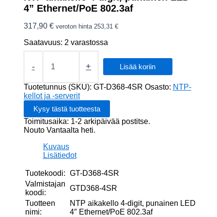
4” Ethernet/PoE 802.3af
317,90
€
veroton hinta
253,31
€
Saatavuus:
2 varastossa
NTP
aikakello
-
+
Lisää koriin
4-
digit,
Tuotetunnus (SKU):
GT-D368-4SR
Osasto:
NTP-
punainen
kellot ja -serverit
LED
4''
Toimitusaika: 1-2 arkipäivää postitse.
Ethernet/PoE
Nouto Vantaalta heti.
802.3af
määrä
Kuvaus
Lisätiedot
Tuotekoodi:
GT-D368-4SR
Valmistajan
GTD368-4SR
koodi:
Tuotteen
NTP aikakello 4-digit, punainen LED
nimi:
4″ Ethernet/PoE 802.3af