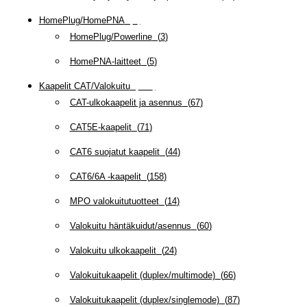
HomePlug/HomePNA
(
8
)
HomePlug/Powerline
(
3
)
HomePNA-laitteet
(
5
)
Kaapelit CAT/Valokuitu
(
607
)
CAT-ulkokaapelit ja asennus
(
67
)
CAT5E-kaapelit
(
71
)
CAT6 suojatut kaapelit
(
44
)
CAT6/6A -kaapelit
(
158
)
MPO valokuitutuotteet
(
14
)
Valokuitu häntäkuidut/asennus
(
60
)
Valokuitu ulkokaapelit
(
24
)
Valokuitukaapelit (duplex/multimode)
(
66
)
Valokuitukaapelit (duplex/singlemode)
(
87
)