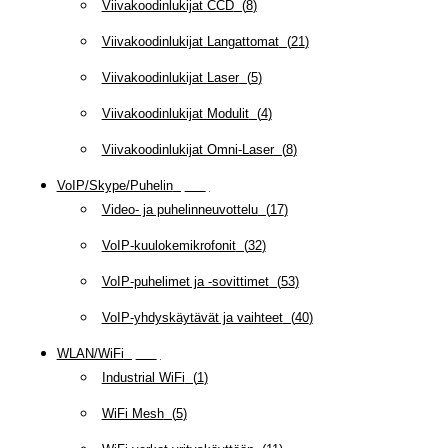
Viivakoodinlukijat CCD
(
8
)
Viivakoodinlukijat Langattomat
(
21
)
Viivakoodinlukijat Laser
(
5
)
Viivakoodinlukijat Modulit
(
4
)
Viivakoodinlukijat Omni-Laser
(
8
)
VoIP/Skype/Puhelin
(
142
)
Video- ja puhelinneuvottelu
(
17
)
VoIP-kuulokemikrofonit
(
32
)
VoIP-puhelimet ja -sovittimet
(
53
)
VoIP-yhdyskäytävät ja vaihteet
(
40
)
WLAN/WiFi
(
109
)
Industrial WiFi
(
1
)
WiFi Mesh
(
5
)