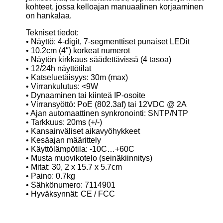
kohteet, jossa kelloajan manuaalinen korjaaminen
on hankalaa.
Tekniset tiedot:
• Näyttö: 4-digit, 7-segmenttiset punaiset LEDit
• 10.2cm (4″) korkeat numerot
• Näytön kirkkaus säädettävissä (4 tasoa)
• 12/24h näyttötilat
• Katseluetäisyys: 30m (max)
• Virrankulutus: <9W
• Dynaaminen tai kiinteä IP-osoite
• Virransyöttö: PoE (802.3af) tai 12VDC @ 2A
• Ajan automaattinen synkronointi: SNTP/NTP
• Tarkkuus: 20ms (+/-)
• Kansainväliset aikavyöhykkeet
• Kesäajan määrittely
• Käyttölämpötila: -10C…+60C
• Musta muovikotelo (seinäkiinnitys)
• Mitat: 30, 2 x 15.7 x 5.7cm
• Paino: 0.7kg
• Sähkönumero: 7114901
• Hyväksynnät: CE / FCC