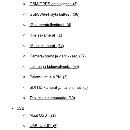
GSM/GPRS-dataloggerit
(
3
)
GSM/WiFi-hälytinlaitteet
(
36
)
IP-kameratallentimet
(
4
)
IP-sisäkamerat
(
1
)
IP-ulkokamerat
(
17
)
Kamerakotelot ja -tarvikkeet
(
37
)
Lukitus ja kulunvalvonta
(
54
)
Palomuurit ja VPN
(
3
)
SDI HD-kamerat ja -tallentimet
(
3
)
Teollisuus-automaatio
(
19
)
USB
(
95
)
Muut USB
(
21
)
USB over IP
(
5
)