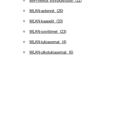
WiFi-verkot yrityskäyttöön
(
11
)
WLAN-antennit
(
26
)
WLAN-kaapelit
(
33
)
WLAN-sovittimet
(
23
)
WLAN-tukiasemat
(
4
)
WLAN-ulkotukiasemat
(
6
)