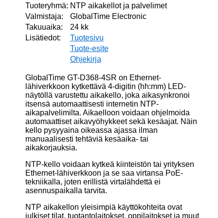
Tuoteryhmä:
NTP aikakellot ja palvelimet
Valmistaja:
GlobalTime Electronic
Takuuaika:
24 kk
Lisätiedot:
Tuotesivu
Tuote-esite
Ohjekirja
GlobalTime GT-D368-4SR on Ethernet-
lähiverkkoon kytkettävä 4-digitin (hh:mm) LED-
näytöllä varustettu aikakello, joka aikasynkronoi
itsensä automaattisesti internetin NTP-
aikapalvelimilta. Aikaelloon voidaan ohjelmoida
automaattiset aikavyöhykkeet sekä kesäajat. Näin
kello pysyyaina oikeassa ajassa ilman
manuaalisesti tehtäviä kesäaika- tai
aikakorjauksia.
NTP-kello voidaan kytkeä kiinteistön tai yrityksen
Ethernet-lähiverkkoon ja se saa virtansa PoE-
tekniikalla, joten erillistä virtalähdettä ei
asennuspaikalla tarvita.
NTP aikakellon yleisimpiä käyttökohteita ovat
julkiset tilat, tuotantolaitokset, oppilaitokset ja muut