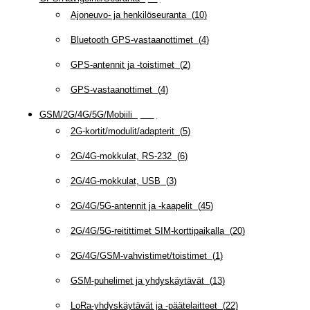
Ajoneuvo- ja henkilöseuranta
(
10
)
Bluetooth GPS-vastaanottimet
(
4
)
GPS-antennit ja -toistimet
(
2
)
GPS-vastaanottimet
(
4
)
GSM/2G/4G/5G/Mobiili
(
115
)
2G-kortit/modulit/adapterit
(
5
)
2G/4G-mokkulat, RS-232
(
6
)
2G/4G-mokkulat, USB
(
3
)
2G/4G/5G-antennit ja -kaapelit
(
45
)
2G/4G/5G-reitittimet SIM-korttipaikalla
(
20
)
2G/4G/GSM-vahvistimet/toistimet
(
1
)
GSM-puhelimet ja yhdyskäytävät
(
13
)
LoRa-yhdyskäytävät ja -päätelaitteet
(
22
)