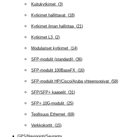
Kuitukytkimet
(
3
)
Kytkimet hallittavat
(
18
)
Kytkimet ilman hallintaa
(
21
)
Kytkimet L3
(
2
)
Modulariset kytkimet
(
14
)
SFP-modulit (standardi)
(
36
)
SFP-modulit 100BaseFX
(
16
)
SFP-modulit HP/Cisco/Aruba yhteensopivat
(
58
)
SFP/SFP+ kaapelit
(
31
)
SFP+ 10G-modulit
(
25
)
Teollisuus Ethernet
(
69
)
Verkkokortit
(
15
)
GPS/Navigointi/Seuranta
(
20
)