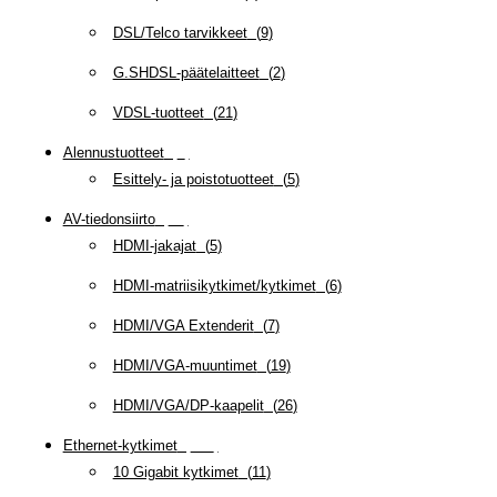
DSL/Telco tarvikkeet
(
9
)
G.SHDSL-päätelaitteet
(
2
)
VDSL-tuotteet
(
21
)
Alennustuotteet
(
5
)
Esittely- ja poistotuotteet
(
5
)
AV-tiedonsiirto
(
63
)
HDMI-jakajat
(
5
)
HDMI-matriisikytkimet/kytkimet
(
6
)
HDMI/VGA Extenderit
(
7
)
HDMI/VGA-muuntimet
(
19
)
HDMI/VGA/DP-kaapelit
(
26
)
Ethernet-kytkimet
(
319
)
10 Gigabit kytkimet
(
11
)