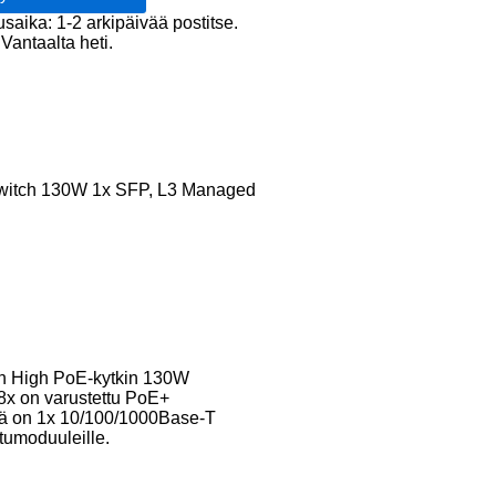
et
usaika: 1-2 arkipäivää postitse.
Vantaalta heti.
ed
witch 130W 1x SFP, L3 Managed
in High PoE-kytkin 130W
 8x on varustettu PoE+
essä on 1x 10/100/1000Base-T
tumoduuleille.