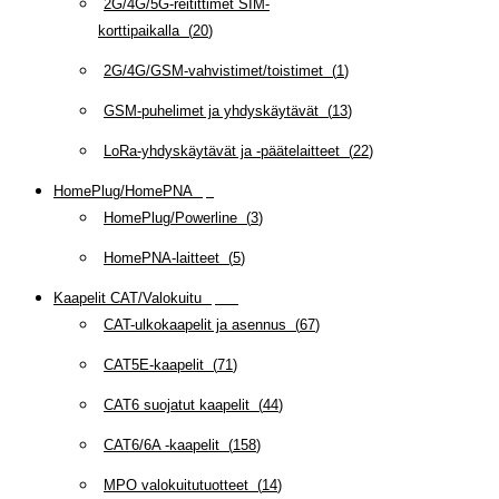
2G/4G/5G-reitittimet SIM-
korttipaikalla
(
20
)
2G/4G/GSM-vahvistimet/toistimet
(
1
)
GSM-puhelimet ja yhdyskäytävät
(
13
)
LoRa-yhdyskäytävät ja -päätelaitteet
(
22
)
HomePlug/HomePNA
(
8
)
HomePlug/Powerline
(
3
)
HomePNA-laitteet
(
5
)
Kaapelit CAT/Valokuitu
(
607
)
CAT-ulkokaapelit ja asennus
(
67
)
CAT5E-kaapelit
(
71
)
CAT6 suojatut kaapelit
(
44
)
CAT6/6A -kaapelit
(
158
)
MPO valokuitutuotteet
(
14
)