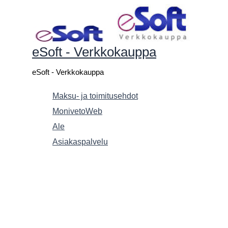
Siirry
sisältöön
eSoft - Verkkokauppa
eSoft - Verkkokauppa
Maksu- ja toimitusehdot
MonivetoWeb
Ale
Asiakaspalvelu