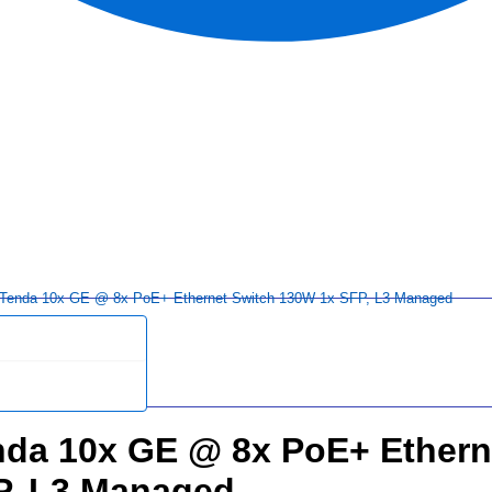
 Tenda 10x GE @ 8x PoE+ Ethernet Switch 130W 1x SFP, L3 Managed
nda 10x GE @ 8x PoE+ Ethern
P, L3 Managed