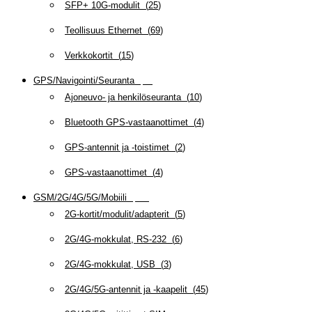
SFP+ 10G-modulit
(
25
)
Teollisuus Ethernet
(
69
)
Verkkokortit
(
15
)
GPS/Navigointi/Seuranta
(
20
)
Ajoneuvo- ja henkilöseuranta
(
10
)
Bluetooth GPS-vastaanottimet
(
4
)
GPS-antennit ja -toistimet
(
2
)
GPS-vastaanottimet
(
4
)
GSM/2G/4G/5G/Mobiili
(
115
)
2G-kortit/modulit/adapterit
(
5
)
2G/4G-mokkulat, RS-232
(
6
)
2G/4G-mokkulat, USB
(
3
)
2G/4G/5G-antennit ja -kaapelit
(
45
)