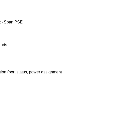
Mid- Span PSE
ports
ion (port status, power assignment