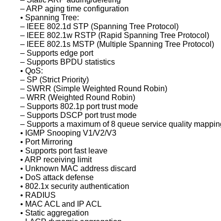
– ARP aging time configuration
• Spanning Tree:
– IEEE 802.1d STP (Spanning Tree Protocol)
– IEEE 802.1w RSTP (Rapid Spanning Tree Protocol)
– IEEE 802.1s MSTP (Multiple Spanning Tree Protocol)
– Supports edge port
– Supports BPDU statistics
• QoS:
– SP (Strict Priority)
– SWRR (Simple Weighted Round Robin)
– WRR (Weighted Round Robin)
– Supports 802.1p port trust mode
– Supports DSCP port trust mode
– Supports a maximum of 8 queue service quality mappin
• IGMP Snooping V1/V2/V3
• Port Mirroring
• Supports port fast leave
• ARP receiving limit
• Unknown MAC address discard
• DoS attack defense
• 802.1x security authentication
• RADIUS
• MAC ACL and IP ACL
• Static aggregation