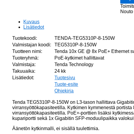
Ethern
Toimit
switch
Nouto 
130W
1x
Kuvaus
SFP,
Lisätiedot
L3
Manag
Tuotekoodi:
TENDA-TEG5310P-8-150W
määrä
Valmistajan koodi:
TEG5310P-8-150W
Tuotteen nimi:
Tenda 10x GE @ 8x PoE+ Ethernet s
Tuoteryhmä:
PoE-kytkimet hallittavat
Valmistaja:
Tenda Technology
Takuuaika:
24 kk
Lisätiedot:
Tuotesivu
Tuote-esite
Ohjekirja
Tenda TEG5310P-8-150W on L3-tason hallittava Gigabit
virransyöttökapasiteetilla. Kytkimen kymmenestä portista
virransyöttökapasiteetilla. PoE+-porttien lisäksi kytkim
kupariportti sekä 1x Gigabitin SFP-moduulipaikka valokui
Äänetön kytkinmalli, ei sisällä tuulettimia.