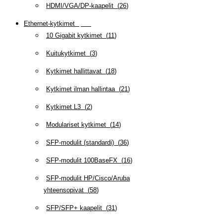
HDMI/VGA/DP-kaapelit
(
26
)
Ethernet-kytkimet
(
319
)
10 Gigabit kytkimet
(
11
)
Kuitukytkimet
(
3
)
Kytkimet hallittavat
(
18
)
Kytkimet ilman hallintaa
(
21
)
Kytkimet L3
(
2
)
Modulariset kytkimet
(
14
)
SFP-modulit (standardi)
(
36
)
SFP-modulit 100BaseFX
(
16
)
SFP-modulit HP/Cisco/Aruba
yhteensopivat
(
58
)
SFP/SFP+ kaapelit
(
31
)