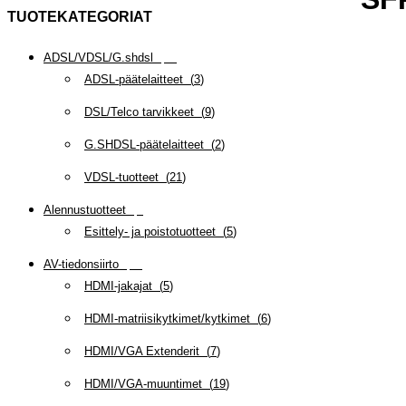
TUOTEKATEGORIAT
ADSL/VDSL/G.shdsl
(
35
)
ADSL-päätelaitteet
(
3
)
DSL/Telco tarvikkeet
(
9
)
G.SHDSL-päätelaitteet
(
2
)
VDSL-tuotteet
(
21
)
Alennustuotteet
(
5
)
Esittely- ja poistotuotteet
(
5
)
AV-tiedonsiirto
(
63
)
HDMI-jakajat
(
5
)
HDMI-matriisikytkimet/kytkimet
(
6
)
HDMI/VGA Extenderit
(
7
)
HDMI/VGA-muuntimet
(
19
)