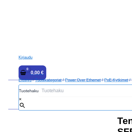
Kirjaudu
0,00
€
Etusivu
/
Tuotekategoriat
/
Power Over Ethernet
/
PoE-Kytkimet
/
Tuotehaku
×
Te
SF