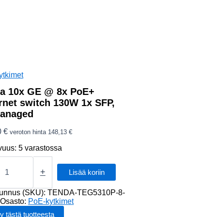
ytkimet
a 10x GE @ 8x PoE+
rnet switch 130W 1x SFP,
Managed
0
€
veroton hinta
148,13
€
vuus:
5 varastossa
+
Lisää koriin
tunnus (SKU):
TENDA-TEG5310P-8-
Osasto:
PoE-kytkimet