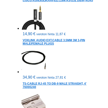
CISCO KONSOLIKAAPELI 1.8M RS-232 DB9F-RJ45
14,90
€
veroton hinta
11,87
€
VOXLINK AUDIO EXT.CABLE 3.5MM 3M 3-PIN
MALE/FEMALE PLUGS
34,90
€
veroton hinta
27,81
€
TS-CABLE RJ-45 TO DB-9 MALE STRAIGHT, 4′
76000240