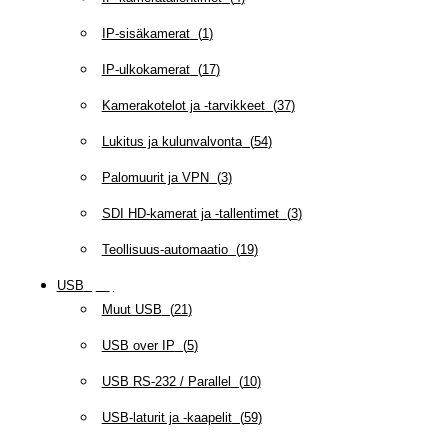
IP-sisäkamerat
(
1
)
IP-ulkokamerat
(
17
)
Kamerakotelot ja -tarvikkeet
(
37
)
Lukitus ja kulunvalvonta
(
54
)
Palomuurit ja VPN
(
3
)
SDI HD-kamerat ja -tallentimet
(
3
)
Teollisuus-automaatio
(
19
)
USB
(
95
)
Muut USB
(
21
)
USB over IP
(
5
)
USB RS-232 / Parallel
(
10
)
USB-laturit ja -kaapelit
(
59
)