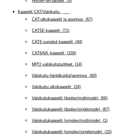
HomePNA-laitteet
(
5
)
Kaapelit CAT/Valokuitu
(
608
)
CAT-ulkokaapelit ja asennus
(
67
)
CAT5E-kaapelit
(
71
)
CAT6 suojatut kaapelit
(
44
)
CAT6/6A -kaapelit
(
159
)
MPO valokuitutuotteet
(
14
)
Valokuitu häntäkuidut/asennus
(
60
)
Valokuitu ulkokaapelit
(
24
)
Valokuitukaapelit (duplex/multimode)
(
66
)
Valokuitukaapelit (duplex/singlemode)
(
87
)
Valokuitukaapelit (simplex/multimode)
(
1
)
Valokuitukaapelit (simplex/singlemode)
(
15
)