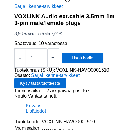
Sarjaliikenne-tarvikkeet
VOXLINK Audio ext.cable 3.5mm 1m
3-pin male/female plugs
8,90
€
veroton hinta
7,09
€
Saatavuus:
10 varastossa
VOXLINK
Audio
-
+
Lisää koriin
ext.cable
3.5mm
Tuotetunnus (SKU):
VOXLINK-HAVO0001510
1m
Osasto:
Sarjaliikenne-tarvikkeet
3-
pin
Toimitusaika: 1-2 arkipäivää postitse.
male/female
Nouto Vantaalta heti.
plugs
määrä
Kuvaus
Lisätiedot
Tuotekoodi:
VOXLINK-HAVO0001510
Valmistajan