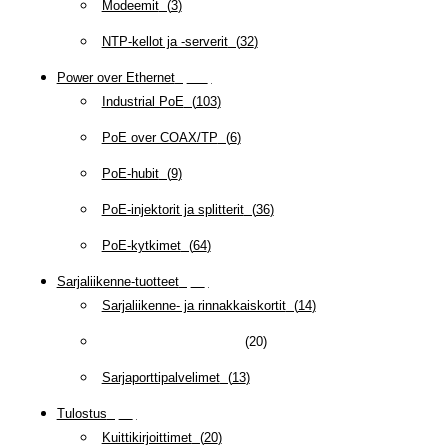
Modeemit
(
3
)
NTP-kellot ja -serverit
(
32
)
Power over Ethernet
(
218
)
Industrial PoE
(
103
)
PoE over COAX/TP
(
6
)
PoE-hubit
(
9
)
PoE-injektorit ja splitterit
(
36
)
PoE-kytkimet
(
64
)
Sarjaliikenne-tuotteet
(
47
)
Sarjaliikenne- ja rinnakkaiskortit
(
14
)
Sarjaliikenne-tarvikkeet
(
20
)
Sarjaporttipalvelimet
(
13
)
Tulostus
(
69
)
Kuittikirjoittimet
(
20
)