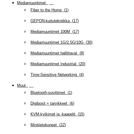
Mediamuuntimet
(
97
)
Fiber to the Home
(
1
)
GEPON-kuitutekniikka
(
17
)
Mediamuuntimet 100M
(
17
)
Mediamuuntimet 1G/2.5G/10G
(
30
)
Mediamuuntimet hallittavat
(
8
)
Mediamuuntimet Industrial
(
20
)
Time-Sensitive Networking
(
4
)
Muut
(
79
)
Bluetooth-sovittimet
(
1
)
Digiboxit + tarvikkeet
(
6
)
KVM-kytkimet ja -kaapelit
(
15
)
Minitietokoneet
(
22
)