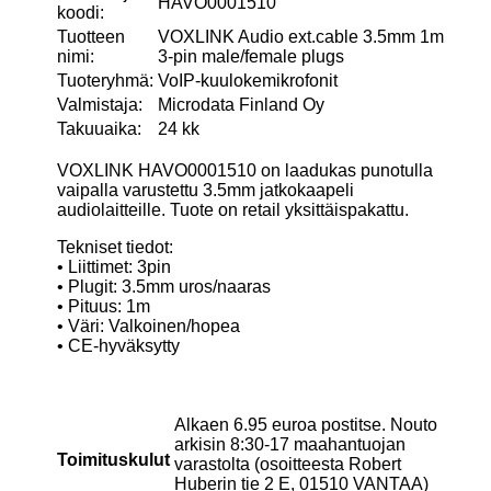
HAVO0001510
koodi:
Tuotteen
VOXLINK Audio ext.cable 3.5mm 1m
nimi:
3-pin male/female plugs
Tuoteryhmä:
VoIP-kuulokemikrofonit
Valmistaja:
Microdata Finland Oy
Takuuaika:
24 kk
VOXLINK HAVO0001510 on laadukas punotulla
vaipalla varustettu 3.5mm jatkokaapeli
audiolaitteille. Tuote on retail yksittäispakattu.
Tekniset tiedot:
• Liittimet: 3pin
• Plugit: 3.5mm uros/naaras
• Pituus: 1m
• Väri: Valkoinen/hopea
• CE-hyväksytty
Alkaen 6.95 euroa postitse. Nouto
arkisin 8:30-17 maahantuojan
Toimituskulut
varastolta (osoitteesta Robert
Huberin tie 2 E, 01510 VANTAA)