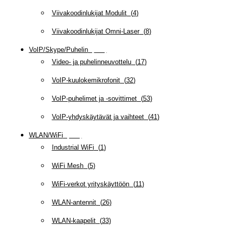
Viivakoodinlukijat Modulit
(
4
)
Viivakoodinlukijat Omni-Laser
(
8
)
VoIP/Skype/Puhelin
(
143
)
Video- ja puhelinneuvottelu
(
17
)
VoIP-kuulokemikrofonit
(
32
)
VoIP-puhelimet ja -sovittimet
(
53
)
VoIP-yhdyskäytävät ja vaihteet
(
41
)
WLAN/WiFi
(
109
)
Industrial WiFi
(
1
)
WiFi Mesh
(
5
)
WiFi-verkot yrityskäyttöön
(
11
)
WLAN-antennit
(
26
)
WLAN-kaapelit
(
33
)