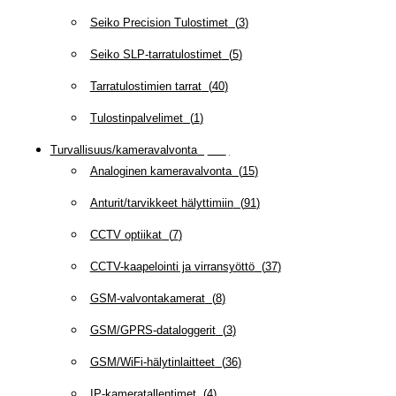
Seiko Precision Tulostimet
(
3
)
Seiko SLP-tarratulostimet
(
5
)
Tarratulostimien tarrat
(
40
)
Tulostinpalvelimet
(
1
)
Turvallisuus/kameravalvonta
(
335
)
Analoginen kameravalvonta
(
15
)
Anturit/tarvikkeet hälyttimiin
(
91
)
CCTV optiikat
(
7
)
CCTV-kaapelointi ja virransyöttö
(
37
)
GSM-valvontakamerat
(
8
)
GSM/GPRS-dataloggerit
(
3
)
GSM/WiFi-hälytinlaitteet
(
36
)
IP-kameratallentimet
(
4
)