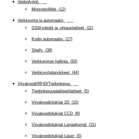
Vedonlyönti
(
12
)
MonivetoWeb
(
12
)
Verkkovirta ja automaatio
(
160
)
GSM-robotit ja -ohjauslaitteet
(
11
)
Kodin automaatio
(
17
)
Shelly
(
38
)
Verkkovirran hallinta
(
50
)
Verkkovirtatarvikkeet
(
44
)
Viivakoodi/RFID/Tiedonkeruu
(
66
)
Tiedonkeruupäätteet/laitteet
(
5
)
Viivakoodinlukijat 2D
(
15
)
Viivakoodinlukijat CCD
(
8
)
Viivakoodinlukijat Langattomat
(
21
)
Viivakoodinlukijat Laser
(
5
)