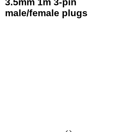
3.5mm 1m 3-pin
male/female plugs