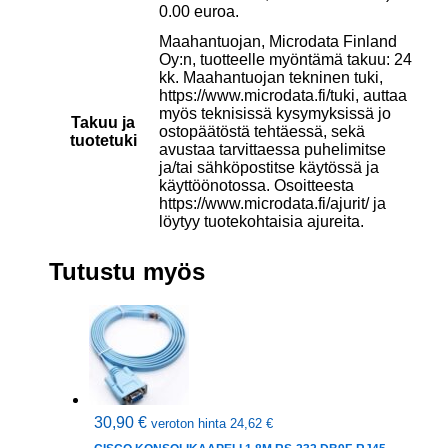
0.00 euroa.
Maahantuojan, Microdata Finland
Oy:n, tuotteelle myöntämä takuu: 24
kk. Maahantuojan tekninen tuki,
https://www.microdata.fi/tuki, auttaa
myös teknisissä kysymyksissä jo
Takuu ja
ostopäätöstä tehtäessä, sekä
tuotetuki
avustaa tarvittaessa puhelimitse
ja/tai sähköpostitse käytössä ja
käyttöönotossa. Osoitteesta
https://www.microdata.fi/ajurit/ ja
löytyy tuotekohtaisia ajureita.
Tutustu myös
30,90
€
veroton hinta
24,62
€