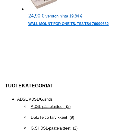
24,90
€
veroton hinta
19,84
€
WALL MOUNT FOR ONE TS, TS2/TS4 76000682
TUOTEKATEGORIAT
ADSL/VDSL/G.shdsl
(
35
)
ADSL-päätelaitteet
(
3
)
DSL/Telco tarvikkeet
(
9
)
G.SHDSL-päätelaitteet
(
2
)