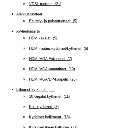
VDSL-tuotteet
(
21
)
Alennustuotteet
(
5
)
Esittely- ja poistotuotteet
(
5
)
AV-tiedonsiirto
(
63
)
HDMI-jakajat
(
5
)
HDMI-matriisikytkimet/kytkimet
(
6
)
HDMI/VGA Extenderit
(
7
)
HDMI/VGA-muuntimet
(
19
)
HDMI/VGA/DP-kaapelit
(
26
)
Ethernet-kytkimet
(
319
)
10 Gigabit kytkimet
(
11
)
Kuitukytkimet
(
3
)
Kytkimet hallittavat
(
18
)
Kytkimet ilman hallintaa
(
21
)