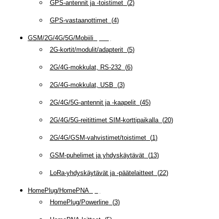
GPS-antennit ja -toistimet
(
2
)
GPS-vastaanottimet
(
4
)
GSM/2G/4G/5G/Mobiili
(
115
)
2G-kortit/modulit/adapterit
(
5
)
2G/4G-mokkulat, RS-232
(
6
)
2G/4G-mokkulat, USB
(
3
)
2G/4G/5G-antennit ja -kaapelit
(
45
)
2G/4G/5G-reitittimet SIM-korttipaikalla
(
20
)
2G/4G/GSM-vahvistimet/toistimet
(
1
)
GSM-puhelimet ja yhdyskäytävät
(
13
)
LoRa-yhdyskäytävät ja -päätelaitteet
(
22
)
HomePlug/HomePNA
(
8
)
HomePlug/Powerline
(
3
)