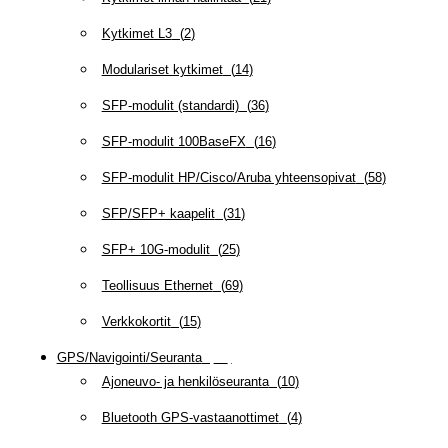
Kytkimet L3
(
2
)
Modulariset kytkimet
(
14
)
SFP-modulit (standardi)
(
36
)
SFP-modulit 100BaseFX
(
16
)
SFP-modulit HP/Cisco/Aruba yhteensopivat
(
58
)
SFP/SFP+ kaapelit
(
31
)
SFP+ 10G-modulit
(
25
)
Teollisuus Ethernet
(
69
)
Verkkokortit
(
15
)
GPS/Navigointi/Seuranta
(
20
)
Ajoneuvo- ja henkilöseuranta
(
10
)
Bluetooth GPS-vastaanottimet
(
4
)