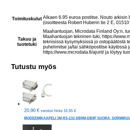
Alkaen 6.95 euroa postitse. Nouto arkisin
Toimituskulut
(osoitteesta Robert Huberin tie 2 E, 015
Maahantuojan, Microdata Finland Oy:n, tu
Maahantuojan tekninen tuki, https://www.mi
Takuu ja
teknisissä kysymyksissä jo ostopäätöstä t
tuotetuki
puhelimitse ja/tai sähköpostitse käytössä 
https://www.microdata.fi/ajurit/ ja löytyy tuo
Tutustu myös
20,90
€
veroton hinta
16,65
€
MODEEMIKAAPELI 3M RS-232 DB9M-DB9F SUORA, SORMIRUU