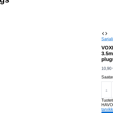
Sarjal
VOXL
3.5m
plug
10,90
Saata
VOXLI
Audio
-
ext.cab
3.5mm
Tuote
2m
HAVO
3-
tarvik