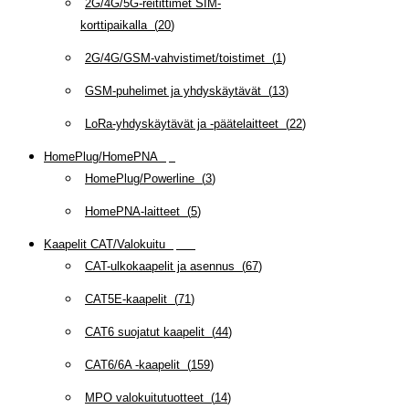
2G/4G/5G-reitittimet SIM-
korttipaikalla
(
20
)
2G/4G/GSM-vahvistimet/toistimet
(
1
)
GSM-puhelimet ja yhdyskäytävät
(
13
)
LoRa-yhdyskäytävät ja -päätelaitteet
(
22
)
HomePlug/HomePNA
(
8
)
HomePlug/Powerline
(
3
)
HomePNA-laitteet
(
5
)
Kaapelit CAT/Valokuitu
(
608
)
CAT-ulkokaapelit ja asennus
(
67
)
CAT5E-kaapelit
(
71
)
CAT6 suojatut kaapelit
(
44
)
CAT6/6A -kaapelit
(
159
)
MPO valokuitutuotteet
(
14
)