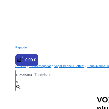
Kirjaudu
0,00
€
Etusivu
/
Tuotekategoriat
/
Sarjaliikenne-Tuotteet
/
Sarjaliikenne-T
Tuotehaku
×
VO
pl