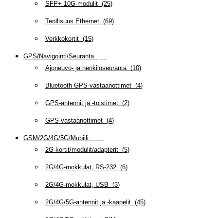
SFP+ 10G-modulit
(
25
)
Teollisuus Ethernet
(
69
)
Verkkokortit
(
15
)
GPS/Navigointi/Seuranta
(
20
)
Ajoneuvo- ja henkilöseuranta
(
10
)
Bluetooth GPS-vastaanottimet
(
4
)
GPS-antennit ja -toistimet
(
2
)
GPS-vastaanottimet
(
4
)
GSM/2G/4G/5G/Mobiili
(
115
)
2G-kortit/modulit/adapterit
(
5
)
2G/4G-mokkulat, RS-232
(
6
)
2G/4G-mokkulat, USB
(
3
)
2G/4G/5G-antennit ja -kaapelit
(
45
)