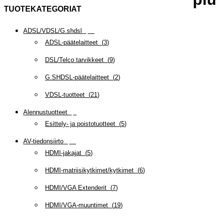
TUOTEKATEGORIAT
ADSL/VDSL/G.shdsl
(
35
)
ADSL-päätelaitteet
(
3
)
DSL/Telco tarvikkeet
(
9
)
G.SHDSL-päätelaitteet
(
2
)
VDSL-tuotteet
(
21
)
Alennustuotteet
(
5
)
Esittely- ja poistotuotteet
(
5
)
AV-tiedonsiirto
(
63
)
HDMI-jakajat
(
5
)
HDMI-matriisikytkimet/kytkimet
(
6
)
HDMI/VGA Extenderit
(
7
)
HDMI/VGA-muuntimet
(
19
)