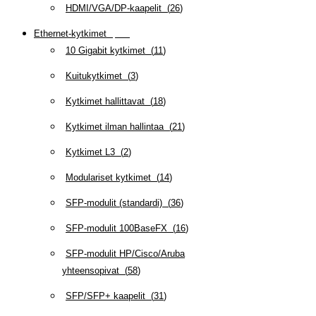
HDMI/VGA/DP-kaapelit
(
26
)
Ethernet-kytkimet
(
319
)
10 Gigabit kytkimet
(
11
)
Kuitukytkimet
(
3
)
Kytkimet hallittavat
(
18
)
Kytkimet ilman hallintaa
(
21
)
Kytkimet L3
(
2
)
Modulariset kytkimet
(
14
)
SFP-modulit (standardi)
(
36
)
SFP-modulit 100BaseFX
(
16
)
SFP-modulit HP/Cisco/Aruba
yhteensopivat
(
58
)
SFP/SFP+ kaapelit
(
31
)