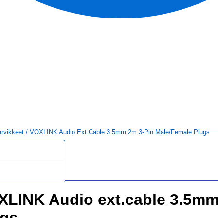
arvikkeet
/ VOXLINK Audio Ext.cable 3.5mm 2m 3-Pin Male/female Plugs
XLINK Audio ext.cable 3.5mm
ugs