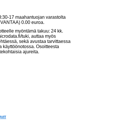
 8:30-17 maahantuojan varastolta
10 VANTAA) 0.00 euroa.
otteelle myöntämä takuu: 24 kk.
crodata.fi/tuki, auttaa myös
ehtäessä, sekä avustaa tarvittaessa
ja käyttöönotossa. Osoitteesta
tekohtaisia ajureita.
VIT