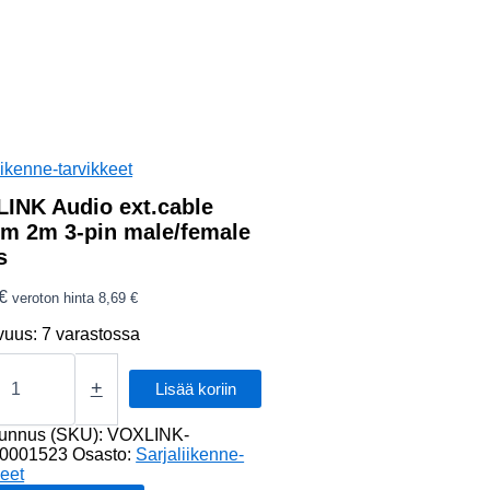
iikenne-tarvikkeet
INK Audio ext.cable
m 2m 3-pin male/female
s
€
veroton hinta
8,69
€
vuus:
7 varastossa
NK
+
Lisää koriin
le
tunnus (SKU):
VOXLINK-
0001523
Osasto:
Sarjaliikenne-
keet