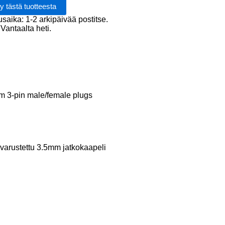
emale
usaika: 1-2 arkipäivää postitse.
Vantaalta heti.
 3-pin male/female plugs
arustettu 3.5mm jatkokaapeli