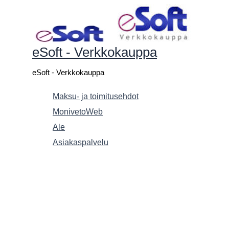
Siirry
sisältöön
eSoft - Verkkokauppa
eSoft - Verkkokauppa
Maksu- ja toimitusehdot
MonivetoWeb
Ale
Asiakaspalvelu