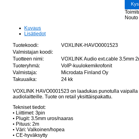
pin
male/f
Toimit
plugs
Nouto 
määrä
Kuvaus
Lisätiedot
Tuotekoodi:
VOXLINK-HAVO0001523
Valmistajan koodi:
Tuotteen nimi:
VOXLINK Audio ext.cable 3.5mm 2m
Tuoteryhmä:
VoIP-kuulokemikrofonit
Valmistaja:
Microdata Finland Oy
Takuuaika:
24 kk
VOXLINK HAVO0001523 on laadukas punotulla vaipalla v
audiolaitteille. Tuote on retail yksittäispakattu.
Tekniset tiedot:
• Liittimet: 3pin
• Plugit: 3.5mm uros/naaras
• Pituus: 2m
• Väri: Valkoinen/hopea
• CE-hyväksytty