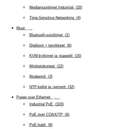
Mediamuuntimet Industrial
(
20
)
Time-Sensitive Networking
(
4
)
Muut
(
79
)
Bluetooth-sovittimet
(
1
)
Digiboxit + tarvikkeet
(
6
)
KVM-kytkimet ja -kaapelit
(
15
)
Minitietokoneet
(
22
)
Modeemit
(
3
)
NTP-kellot ja -serverit
(
32
)
Power over Ethernet
(
218
)
Industrial PoE
(
103
)
PoE over COAX/TP
(
6
)
PoE-hubit
(
9
)