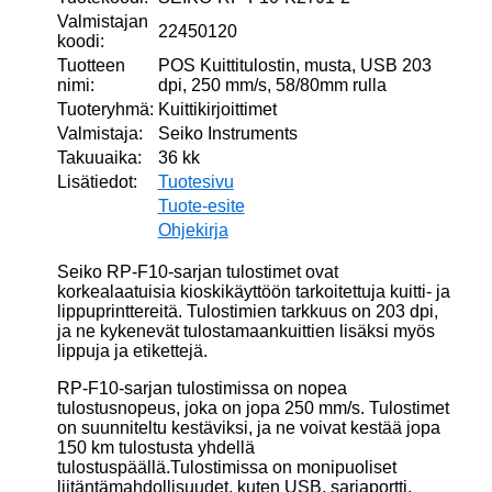
Valmistajan
22450120
koodi:
Tuotteen
POS Kuittitulostin, musta, USB 203
nimi:
dpi, 250 mm/s, 58/80mm rulla
Tuoteryhmä:
Kuittikirjoittimet
Valmistaja:
Seiko Instruments
Takuuaika:
36 kk
Lisätiedot:
Tuotesivu
Tuote-esite
Ohjekirja
Seiko RP-F10-sarjan tulostimet ovat
korkealaatuisia kioskikäyttöön tarkoitettuja kuitti- ja
lippuprinttereitä. Tulostimien tarkkuus on 203 dpi,
ja ne kykenevät tulostamaankuittien lisäksi myös
lippuja ja etikettejä.
RP-F10-sarjan tulostimissa on nopea
tulostusnopeus, joka on jopa 250 mm/s. Tulostimet
on suunniteltu kestäviksi, ja ne voivat kestää jopa
150 km tulostusta yhdellä
tulostuspäällä.Tulostimissa on monipuoliset
liitäntämahdollisuudet, kuten USB, sarjaportti,