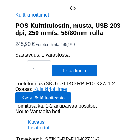
Kuittikirjoittimet
POS Kuittitulostin, musta, USB 203
dpi, 250 mm/s, 58/80mm rulla
245,90
€
veroton hinta
195,94
€
Saatavuus:
1 varastossa
POS
Kuittitulostin,
Lisää koriin
musta,
USB
Tuotetunnus (SKU):
SEIKO-RP-F10-K27J1-2
203
Osasto:
Kuittikirjoittimet
dpi,
250
Toimitusaika: 1-2 arkipäivää postitse.
mm/s,
Nouto Vantaalta heti.
58/80mm
rulla
Kuvaus
määrä
Lisätiedot
Tuotekoodi:
SEIKO-RP-F10-K27J1-2