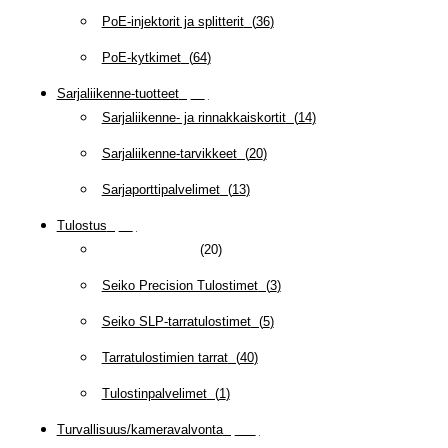
PoE-injektorit ja splitterit
(
36
)
PoE-kytkimet
(
64
)
Sarjaliikenne-tuotteet
(
47
)
Sarjaliikenne- ja rinnakkaiskortit
(
14
)
Sarjaliikenne-tarvikkeet
(
20
)
Sarjaporttipalvelimet
(
13
)
Tulostus
(
69
)
Kuittikirjoittimet
(
20
)
Seiko Precision Tulostimet
(
3
)
Seiko SLP-tarratulostimet
(
5
)
Tarratulostimien tarrat
(
40
)
Tulostinpalvelimet
(
1
)
Turvallisuus/kameravalvonta
(
335
)