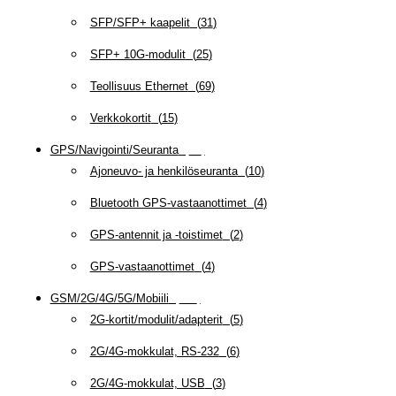
SFP/SFP+ kaapelit
(
31
)
SFP+ 10G-modulit
(
25
)
Teollisuus Ethernet
(
69
)
Verkkokortit
(
15
)
GPS/Navigointi/Seuranta
(
20
)
Ajoneuvo- ja henkilöseuranta
(
10
)
Bluetooth GPS-vastaanottimet
(
4
)
GPS-antennit ja -toistimet
(
2
)
GPS-vastaanottimet
(
4
)
GSM/2G/4G/5G/Mobiili
(
115
)
2G-kortit/modulit/adapterit
(
5
)
2G/4G-mokkulat, RS-232
(
6
)
2G/4G-mokkulat, USB
(
3
)