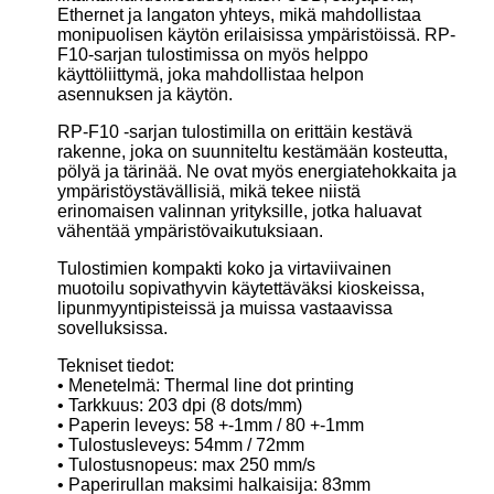
Ethernet ja langaton yhteys, mikä mahdollistaa
monipuolisen käytön erilaisissa ympäristöissä. RP-
F10-sarjan tulostimissa on myös helppo
käyttöliittymä, joka mahdollistaa helpon
asennuksen ja käytön.
RP-F10 -sarjan tulostimilla on erittäin kestävä
rakenne, joka on suunniteltu kestämään kosteutta,
pölyä ja tärinää. Ne ovat myös energiatehokkaita ja
ympäristöystävällisiä, mikä tekee niistä
erinomaisen valinnan yrityksille, jotka haluavat
vähentää ympäristövaikutuksiaan.
Tulostimien kompakti koko ja virtaviivainen
muotoilu sopivathyvin käytettäväksi kioskeissa,
lipunmyyntipisteissä ja muissa vastaavissa
sovelluksissa.
Tekniset tiedot:
• Menetelmä: Thermal line dot printing
• Tarkkuus: 203 dpi (8 dots/mm)
• Paperin leveys: 58 +-1mm / 80 +-1mm
• Tulostusleveys: 54mm / 72mm
• Tulostusnopeus: max 250 mm/s
• Paperirullan maksimi halkaisija: 83mm