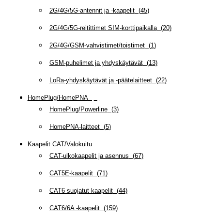
2G/4G/5G-antennit ja -kaapelit
(
45
)
2G/4G/5G-reitittimet SIM-korttipaikalla
(
20
)
2G/4G/GSM-vahvistimet/toistimet
(
1
)
GSM-puhelimet ja yhdyskäytävät
(
13
)
LoRa-yhdyskäytävät ja -päätelaitteet
(
22
)
HomePlug/HomePNA
(
8
)
HomePlug/Powerline
(
3
)
HomePNA-laitteet
(
5
)
Kaapelit CAT/Valokuitu
(
608
)
CAT-ulkokaapelit ja asennus
(
67
)
CAT5E-kaapelit
(
71
)
CAT6 suojatut kaapelit
(
44
)
CAT6/6A -kaapelit
(
159
)