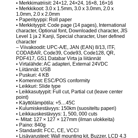
• Merkkimatriisit: 24×12, 24×24, 16×8, 16×16
• Merkkikoot: 3.0 x 1.5mm, 3.0 x 3.0mm, 2.0 x
1.0mm, 2.0 x 2.0mm
• Paperityyppi: Roll paper
• Merkkityypit: Code page (14 pages), International
character, Optional font, Downloaded character, JIS
Level 1 ja 2 Kanji, Special character, User defined
character
– Viivakoodit: UPC-A/E, JAN (EAN) 8/13, ITF,
CODABAR, Code39, Code93, Code128, QR,
PDF417, GS1 Databar Virta ja liitännät
• Virtalähde: AC adapteri, External 24VDC
• Liitännät: USB
• Puskuri: 4 KB
• Komennot: ESC/POS conformity
• Leikkuri: Slide type
• Leikkasutyypit: Full cut, Partial cut (leave center
point)
• Käyttölämpötila: +5…45C
• Kulumiskestävyys: 150km (suositeltu paperi)
• Leikkauskestävyys: 1, 500, 000 cuts
•- Mitat: 127 × 127 × 127mm (ilman ulokkeita)
• Paino: 840g
• Standardit: FCC, CE, VCCI
• Lisävarusteet: Wall mounting kit, Buzzer, LCD 4.3