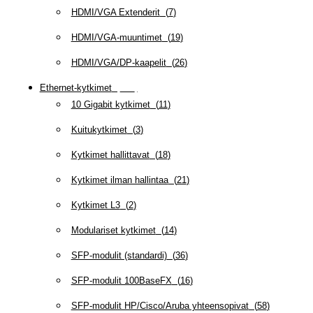
HDMI/VGA Extenderit
(
7
)
HDMI/VGA-muuntimet
(
19
)
HDMI/VGA/DP-kaapelit
(
26
)
Ethernet-kytkimet
(
319
)
10 Gigabit kytkimet
(
11
)
Kuitukytkimet
(
3
)
Kytkimet hallittavat
(
18
)
Kytkimet ilman hallintaa
(
21
)
Kytkimet L3
(
2
)
Modulariset kytkimet
(
14
)
SFP-modulit (standardi)
(
36
)
SFP-modulit 100BaseFX
(
16
)
SFP-modulit HP/Cisco/Aruba yhteensopivat
(
58
)