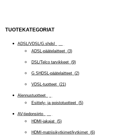
TUOTEKATEGORIAT
ADSL/VDSL/G.shdsl
(
35
)
ADSL-päätelaitteet
(
3
)
DSL/Telco tarvikkeet
(
9
)
G.SHDSL-päätelaitteet
(
2
)
VDSL-tuotteet
(
21
)
Alennustuotteet
(
5
)
Esittely- ja poistotuotteet
(
5
)
AV-tiedonsiirto
(
63
)
HDMI-jakajat
(
5
)
HDMI-matriisikytkimet/kytkimet
(
6
)