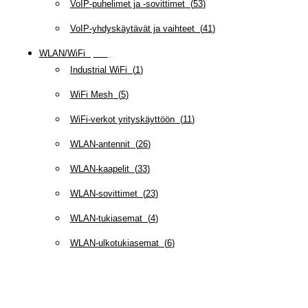
VoIP-puhelimet ja -sovittimet
(
53
)
VoIP-yhdyskäytävät ja vaihteet
(
41
)
WLAN/WiFi
(
109
)
Industrial WiFi
(
1
)
WiFi Mesh
(
5
)
WiFi-verkot yrityskäyttöön
(
11
)
WLAN-antennit
(
26
)
WLAN-kaapelit
(
33
)
WLAN-sovittimet
(
23
)
WLAN-tukiasemat
(
4
)
WLAN-ulkotukiasemat
(
6
)