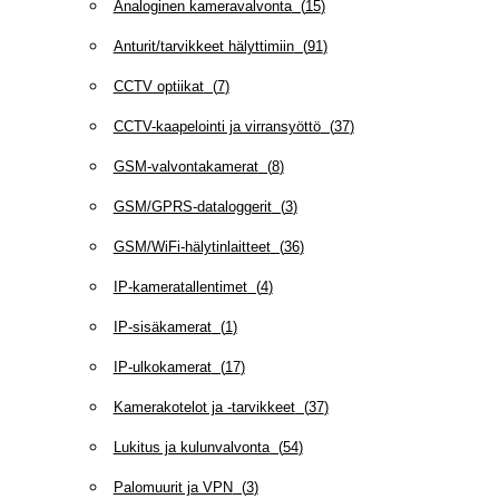
Analoginen kameravalvonta
(
15
)
Anturit/tarvikkeet hälyttimiin
(
91
)
CCTV optiikat
(
7
)
CCTV-kaapelointi ja virransyöttö
(
37
)
GSM-valvontakamerat
(
8
)
GSM/GPRS-dataloggerit
(
3
)
GSM/WiFi-hälytinlaitteet
(
36
)
IP-kameratallentimet
(
4
)
IP-sisäkamerat
(
1
)
IP-ulkokamerat
(
17
)
Kamerakotelot ja -tarvikkeet
(
37
)
Lukitus ja kulunvalvonta
(
54
)
Palomuurit ja VPN
(
3
)