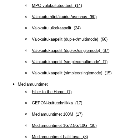
MPO valokuitutuotteet
(
14
)
Valokuitu häntäkuidut/asennus
(
60
)
Valokuitu ulkokaapelit
(
24
)
Valokuitukaapelit (duplex/multimode)
(
66
)
Valokuitukaapelit (duplex/singlemode)
(
87
)
Valokuitukaapelit (simplex/multimode)
(
1
)
Valokuitukaapelit (simplex/singlemode)
(
15
)
Mediamuuntimet
(
97
)
Fiber to the Home
(
1
)
GEPON-kuitutekniikka
(
17
)
Mediamuuntimet 100M
(
17
)
Mediamuuntimet 1G/2.5G/10G
(
30
)
Mediamuuntimet hallittavat
(
8
)