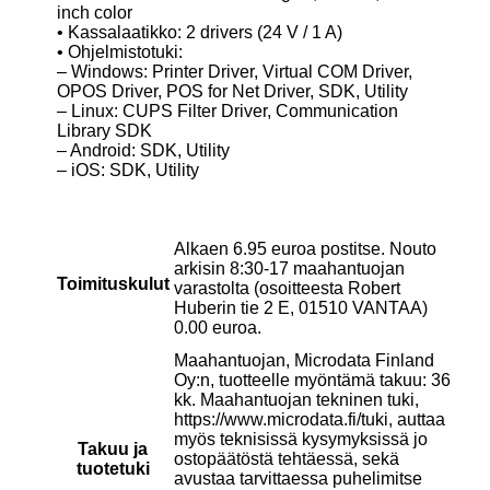
inch color
• Kassalaatikko: 2 drivers (24 V / 1 A)
• Ohjelmistotuki:
– Windows: Printer Driver, Virtual COM Driver,
OPOS Driver, POS for Net Driver, SDK, Utility
– Linux: CUPS Filter Driver, Communication
Library SDK
– Android: SDK, Utility
– iOS: SDK, Utility
Alkaen 6.95 euroa postitse. Nouto
arkisin 8:30-17 maahantuojan
Toimituskulut
varastolta (osoitteesta Robert
Huberin tie 2 E, 01510 VANTAA)
0.00 euroa.
Maahantuojan, Microdata Finland
Oy:n, tuotteelle myöntämä takuu: 36
kk. Maahantuojan tekninen tuki,
https://www.microdata.fi/tuki, auttaa
myös teknisissä kysymyksissä jo
Takuu ja
ostopäätöstä tehtäessä, sekä
tuotetuki
avustaa tarvittaessa puhelimitse