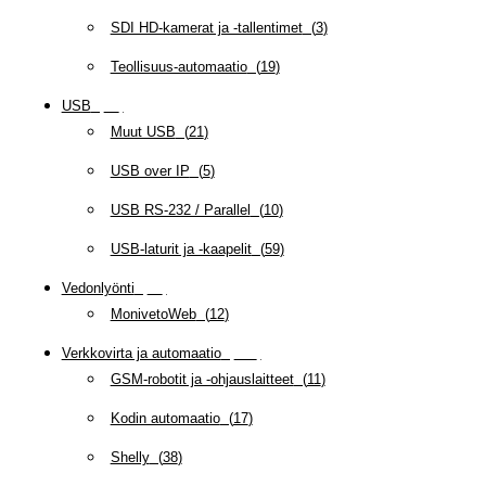
SDI HD-kamerat ja -tallentimet
(
3
)
Teollisuus-automaatio
(
19
)
USB
(
95
)
Muut USB
(
21
)
USB over IP
(
5
)
USB RS-232 / Parallel
(
10
)
USB-laturit ja -kaapelit
(
59
)
Vedonlyönti
(
12
)
MonivetoWeb
(
12
)
Verkkovirta ja automaatio
(
160
)
GSM-robotit ja -ohjauslaitteet
(
11
)
Kodin automaatio
(
17
)
Shelly
(
38
)