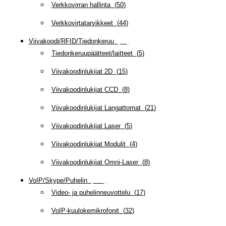
Verkkovirran hallinta
(
50
)
Verkkovirtatarvikkeet
(
44
)
Viivakoodi/RFID/Tiedonkeruu
(
66
)
Tiedonkeruupäätteet/laitteet
(
5
)
Viivakoodinlukijat 2D
(
15
)
Viivakoodinlukijat CCD
(
8
)
Viivakoodinlukijat Langattomat
(
21
)
Viivakoodinlukijat Laser
(
5
)
Viivakoodinlukijat Modulit
(
4
)
Viivakoodinlukijat Omni-Laser
(
8
)
VoIP/Skype/Puhelin
(
143
)
Video- ja puhelinneuvottelu
(
17
)
VoIP-kuulokemikrofonit
(
32
)