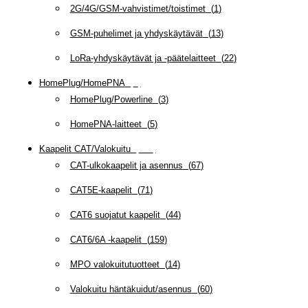
2G/4G/GSM-vahvistimet/toistimet
(
1
)
GSM-puhelimet ja yhdyskäytävät
(
13
)
LoRa-yhdyskäytävät ja -päätelaitteet
(
22
)
HomePlug/HomePNA
(
8
)
HomePlug/Powerline
(
3
)
HomePNA-laitteet
(
5
)
Kaapelit CAT/Valokuitu
(
608
)
CAT-ulkokaapelit ja asennus
(
67
)
CAT5E-kaapelit
(
71
)
CAT6 suojatut kaapelit
(
44
)
CAT6/6A -kaapelit
(
159
)
MPO valokuitutuotteet
(
14
)
Valokuitu häntäkuidut/asennus
(
60
)