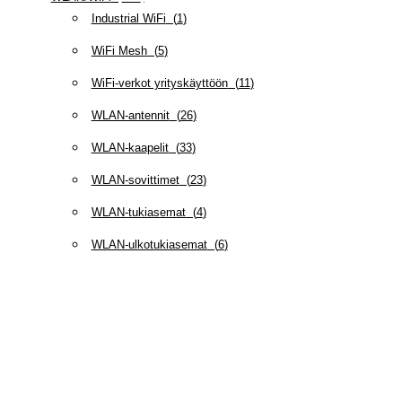
Industrial WiFi
(
1
)
WiFi Mesh
(
5
)
WiFi-verkot yrityskäyttöön
(
11
)
WLAN-antennit
(
26
)
WLAN-kaapelit
(
33
)
WLAN-sovittimet
(
23
)
WLAN-tukiasemat
(
4
)
WLAN-ulkotukiasemat
(
6
)