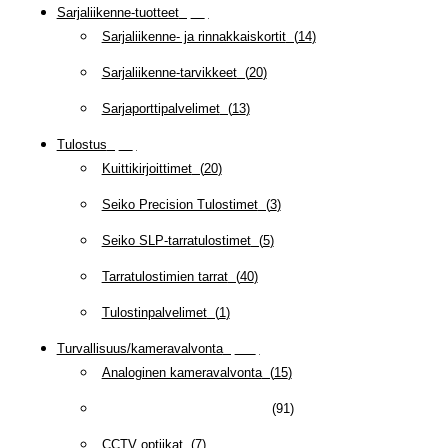
Sarjaliikenne-tuotteet
(
47
)
Sarjaliikenne- ja rinnakkaiskortit
(
14
)
Sarjaliikenne-tarvikkeet
(
20
)
Sarjaporttipalvelimet
(
13
)
Tulostus
(
69
)
Kuittikirjoittimet
(
20
)
Seiko Precision Tulostimet
(
3
)
Seiko SLP-tarratulostimet
(
5
)
Tarratulostimien tarrat
(
40
)
Tulostinpalvelimet
(
1
)
Turvallisuus/kameravalvonta
(
335
)
Analoginen kameravalvonta
(
15
)
Anturit/tarvikkeet hälyttimiin
(
91
)
CCTV optiikat
(
7
)