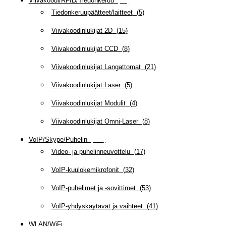
Viivakoodi/RFID/Tiedonkeruu
(
66
)
Tiedonkeruupäätteet/laitteet
(
5
)
Viivakoodinlukijat 2D
(
15
)
Viivakoodinlukijat CCD
(
8
)
Viivakoodinlukijat Langattomat
(
21
)
Viivakoodinlukijat Laser
(
5
)
Viivakoodinlukijat Modulit
(
4
)
Viivakoodinlukijat Omni-Laser
(
8
)
VoIP/Skype/Puhelin
(
143
)
Video- ja puhelinneuvottelu
(
17
)
VoIP-kuulokemikrofonit
(
32
)
VoIP-puhelimet ja -sovittimet
(
53
)
VoIP-yhdyskäytävät ja vaihteet
(
41
)
WLAN/WiFi
(
109
)