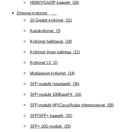
HDMI/VGA/DP-kaapelit
(
26
)
Ethernet-kytkimet
(
319
)
10 Gigabit kytkimet
(
11
)
Kuitukytkimet
(
3
)
Kytkimet hallittavat
(
18
)
Kytkimet ilman hallintaa
(
21
)
Kytkimet L3
(
2
)
Modulariset kytkimet
(
14
)
SFP-modulit (standardi)
(
36
)
SFP-modulit 100BaseFX
(
16
)
SFP-modulit HP/Cisco/Aruba yhteensopivat
(
58
)
SFP/SFP+ kaapelit
(
31
)
SFP+ 10G-modulit
(
25
)