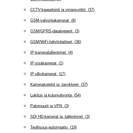
CCTV-kaapelointi ja virransyöttö
(
37
)
GSM-valvontakamerat
(
8
)
GSM/GPRS-dataloggerit
(
3
)
GSM/WiFi-hälytinlaitteet
(
36
)
IP-kameratallentimet
(
4
)
IP-sisäkamerat
(
1
)
IP-ulkokamerat
(
17
)
Kamerakotelot ja -tarvikkeet
(
37
)
Lukitus ja kulunvalvonta
(
54
)
Palomuurit ja VPN
(
3
)
SDI HD-kamerat ja -tallentimet
(
3
)
Teollisuus-automaatio
(
19
)