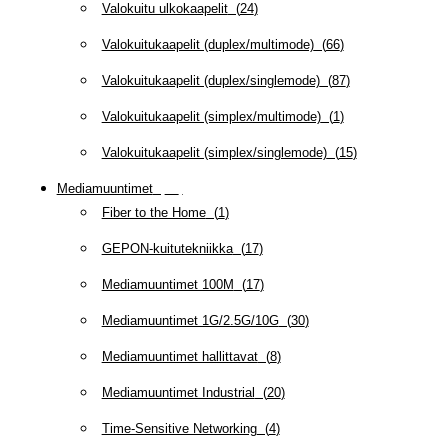
Valokuitu ulkokaapelit
(
24
)
Valokuitukaapelit (duplex/multimode)
(
66
)
Valokuitukaapelit (duplex/singlemode)
(
87
)
Valokuitukaapelit (simplex/multimode)
(
1
)
Valokuitukaapelit (simplex/singlemode)
(
15
)
Mediamuuntimet
(
97
)
Fiber to the Home
(
1
)
GEPON-kuitutekniikka
(
17
)
Mediamuuntimet 100M
(
17
)
Mediamuuntimet 1G/2.5G/10G
(
30
)
Mediamuuntimet hallittavat
(
8
)
Mediamuuntimet Industrial
(
20
)
Time-Sensitive Networking
(
4
)