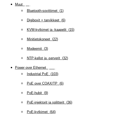
Muut
(
79
)
Bluetooth-sovittimet
(
1
)
Digiboxit + tarvikkeet
(
6
)
KVM-kytkimet ja -kaapelit
(
15
)
Minitietokoneet
(
22
)
Modeemit
(
3
)
NTP-kellot ja -serverit
(
32
)
Power over Ethernet
(
218
)
Industrial PoE
(
103
)
PoE over COAX/TP
(
6
)
PoE-hubit
(
9
)
PoE-injektorit ja splitterit
(
36
)
PoE-kytkimet
(
64
)