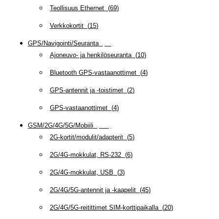
Teollisuus Ethernet
(
69
)
Verkkokortit
(
15
)
GPS/Navigointi/Seuranta
(
20
)
Ajoneuvo- ja henkilöseuranta
(
10
)
Bluetooth GPS-vastaanottimet
(
4
)
GPS-antennit ja -toistimet
(
2
)
GPS-vastaanottimet
(
4
)
GSM/2G/4G/5G/Mobiili
(
115
)
2G-kortit/modulit/adapterit
(
5
)
2G/4G-mokkulat, RS-232
(
6
)
2G/4G-mokkulat, USB
(
3
)
2G/4G/5G-antennit ja -kaapelit
(
45
)
2G/4G/5G-reitittimet SIM-korttipaikalla
(
20
)