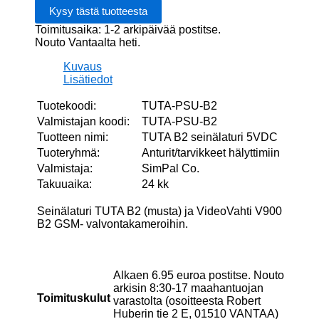
Toimitusaika: 1-2 arkipäivää postitse.
Nouto Vantaalta heti.
Kuvaus
Lisätiedot
Tuotekoodi:
TUTA-PSU-B2
Valmistajan koodi:
TUTA-PSU-B2
Tuotteen nimi:
TUTA B2 seinälaturi 5VDC
Tuoteryhmä:
Anturit/tarvikkeet hälyttimiin
Valmistaja:
SimPal Co.
Takuuaika:
24 kk
Seinälaturi TUTA B2 (musta) ja VideoVahti V900
B2 GSM- valvontakameroihin.
Alkaen 6.95 euroa postitse. Nouto
arkisin 8:30-17 maahantuojan
Toimituskulut
varastolta (osoitteesta Robert
Huberin tie 2 E, 01510 VANTAA)