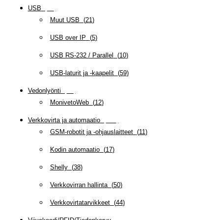
USB
(
95
)
Muut USB
(
21
)
USB over IP
(
5
)
USB RS-232 / Parallel
(
10
)
USB-laturit ja -kaapelit
(
59
)
Vedonlyönti
(
12
)
MonivetoWeb
(
12
)
Verkkovirta ja automaatio
(
160
)
GSM-robotit ja -ohjauslaitteet
(
11
)
Kodin automaatio
(
17
)
Shelly
(
38
)
Verkkovirran hallinta
(
50
)
Verkkovirtatarvikkeet
(
44
)