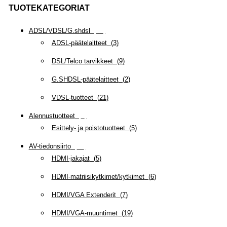
TUOTEKATEGORIAT
ADSL/VDSL/G.shdsl
(
35
)
ADSL-päätelaitteet
(
3
)
DSL/Telco tarvikkeet
(
9
)
G.SHDSL-päätelaitteet
(
2
)
VDSL-tuotteet
(
21
)
Alennustuotteet
(
5
)
Esittely- ja poistotuotteet
(
5
)
AV-tiedonsiirto
(
63
)
HDMI-jakajat
(
5
)
HDMI-matriisikytkimet/kytkimet
(
6
)
HDMI/VGA Extenderit
(
7
)
HDMI/VGA-muuntimet
(
19
)