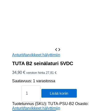
Anturit/tarvikkeet hälyttimiin
TUTA B2 seinälaturi 5VDC
34,90
€
veroton hinta
27,81
€
Saatavuus:
1 varastossa
TUTA
B2
Lisää koriin
seinälaturi
5VDC
Tuotetunnus (SKU):
TUTA-PSU-B2
Osasto:
määrä
Anturit/tarvikkeet hälyttimiin