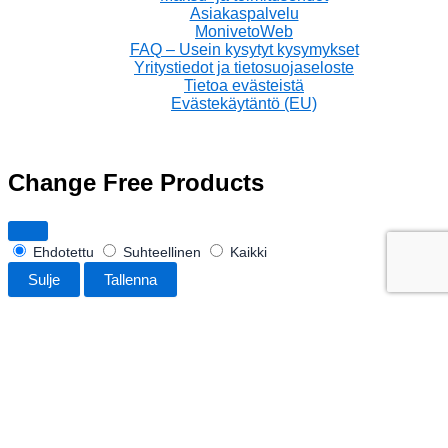
Asiakaspalvelu
MonivetoWeb
FAQ – Usein kysytyt kysymykset
Yritystiedot ja tietosuojaseloste
Tietoa evästeistä
Evästekäytäntö (EU)
Change Free Products
Ehdotettu
Suhteellinen
Kaikki
Sulje
Tallenna
Saatavuus:
1 varastossa
TUTA