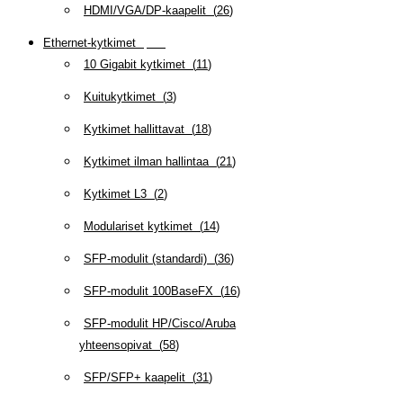
HDMI/VGA/DP-kaapelit
(
26
)
Ethernet-kytkimet
(
319
)
10 Gigabit kytkimet
(
11
)
Kuitukytkimet
(
3
)
Kytkimet hallittavat
(
18
)
Kytkimet ilman hallintaa
(
21
)
Kytkimet L3
(
2
)
Modulariset kytkimet
(
14
)
SFP-modulit (standardi)
(
36
)
SFP-modulit 100BaseFX
(
16
)
SFP-modulit HP/Cisco/Aruba
yhteensopivat
(
58
)
SFP/SFP+ kaapelit
(
31
)