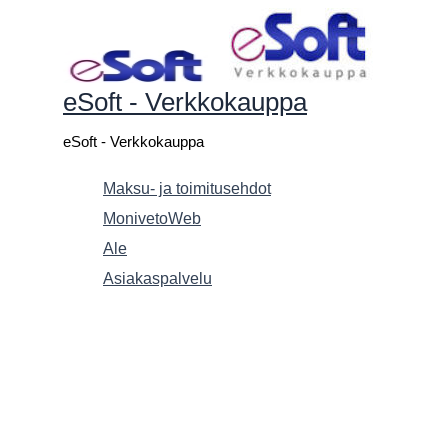
Siirry
sisältöön
eSoft - Verkkokauppa
eSoft - Verkkokauppa
Maksu- ja toimitusehdot
MonivetoWeb
Ale
Asiakaspalvelu