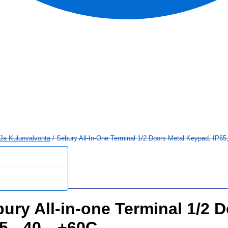
 Ja Kulunvalvonta
/ Sebury All-In-One Terminal 1/2 Doors Metal Keypad, IP6
ury All-in-one Terminal 1/2 
65, -40…+60C