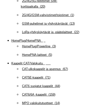
2G/4G/5G-reitittimet SIM-
korttipaikalla
(
20
)
2G/4G/GSM-vahvistimet/toistimet
(
1
)
GSM-puhelimet ja yhdyskäytävät
(
13
)
LoRa-yhdyskäytävät ja -päätelaitteet
(
22
)
HomePlug/HomePNA
(
8
)
HomePlug/Powerline
(
3
)
HomePNA-laitteet
(
5
)
Kaapelit CAT/Valokuitu
(
608
)
CAT-ulkokaapelit ja asennus
(
67
)
CAT5E-kaapelit
(
71
)
CAT6 suojatut kaapelit
(
44
)
CAT6/6A -kaapelit
(
159
)
MPO valokuitutuotteet
(
14
)