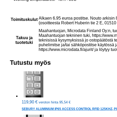
Alkaen 6.95 euroa postitse. Nouto arkisin
Toimituskulut
(osoitteesta Robert Huberin tie 2 E, 015
Maahantuojan, Microdata Finland Oy:n, tu
Maahantuojan tekninen tuki, https://www.mi
Takuu ja
teknisissä kysymyksissä jo ostopäätöstä t
tuotetuki
puhelimitse ja/tai sähköpostitse käytössä 
https://www.microdata.fi/ajurit/ ja löytyy tuo
Tutustu myös
119,90
€
veroton hinta
95,54
€
SEBURY ALUMINIUM IP65 ACCESS CONTROL RFID 125KHZ, PI