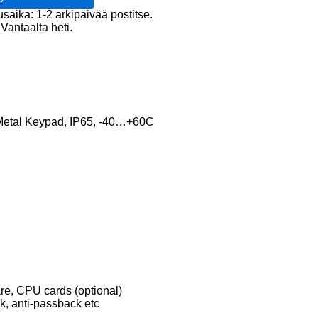
usaika: 1-2 arkipäivää postitse.
Vantaalta heti.
,
+60C
 Metal Keypad, IP65, -40…+60C
re, CPU cards (optional)
ck, anti-passback etc