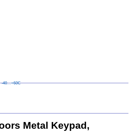
5, -40…+60C
Doors Metal Keypad,