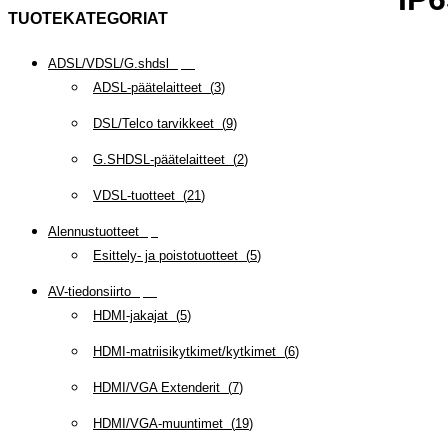
TUOTEKATEGORIAT
ADSL/VDSL/G.shdsl
(
35
)
ADSL-päätelaitteet
(
3
)
DSL/Telco tarvikkeet
(
9
)
G.SHDSL-päätelaitteet
(
2
)
VDSL-tuotteet
(
21
)
Alennustuotteet
(
5
)
Esittely- ja poistotuotteet
(
5
)
AV-tiedonsiirto
(
63
)
HDMI-jakajat
(
5
)
HDMI-matriisikytkimet/kytkimet
(
6
)
HDMI/VGA Extenderit
(
7
)
HDMI/VGA-muuntimet
(
19
)