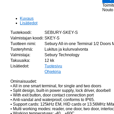
Doors
Toimit
Metal
Nouto 
Keypad
IP65,
Kuvaus
-40...
Lisätiedot
määrä
Tuotekoodi:
SEBURY-SKEY-S
Valmistajan koodi:
SKEY-S
Tuotteen nimi:
Sebury All-in-one Terminal 1/2 Doors
Tuoteryhmä:
Lukitus ja kulunvalvonta
Valmistaja:
Sebury Technology
Takuuaika:
12 kk
Lisätiedot:
Tuotesivu
Ohjekirja
Ominaisuudet:
• All in one smart terminal, for single and two doors
• Split design, built-in power supply, lock driver, doorbell
• With exit button, door contact connection port
• Anti-vandal and waterproof, conforms to IP65.
• Support cards: 125kHz EM, HID cards or 13.56MHz Mifa
• Multi working modes: reader, one door, two door, interlo
• Working temperatures: -40…+60C