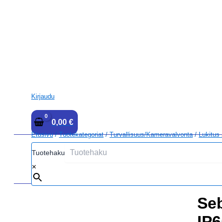
Kirjaudu
0,00
€
Etusivu
/
Tuotekategoriat
/
Turvallisuus/kameravalvonta
/
Lukitus
Tuotehaku
×
Seb
IP