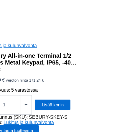
s ja kulunvalvonta
ry All-in-one Terminal 1/2
s Metal Keypad, IP65, -40…
C
0
€
veroton hinta
171,24
€
vuus:
5 varastossa
+
Lisää koriin
tunnus (SKU):
SEBURY-SKEY-S
al
o:
Lukitus ja kulunvalvonta