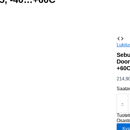
Lukitu
Sebu
Door
+60
214,9
Saata
Sebury
All-
-
in-
one
Tuote
Termin
Osast
1/2