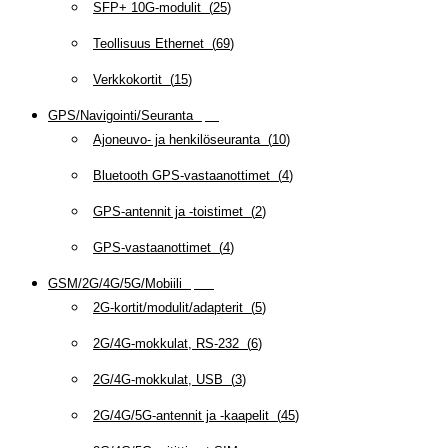
SFP+ 10G-modulit
(
25
)
Teollisuus Ethernet
(
69
)
Verkkokortit
(
15
)
GPS/Navigointi/Seuranta
(
20
)
Ajoneuvo- ja henkilöseuranta
(
10
)
Bluetooth GPS-vastaanottimet
(
4
)
GPS-antennit ja -toistimet
(
2
)
GPS-vastaanottimet
(
4
)
GSM/2G/4G/5G/Mobiili
(
115
)
2G-kortit/modulit/adapterit
(
5
)
2G/4G-mokkulat, RS-232
(
6
)
2G/4G-mokkulat, USB
(
3
)
2G/4G/5G-antennit ja -kaapelit
(
45
)