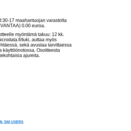
 8:30-17 maahantuojan varastolta
10 VANTAA) 0.00 euroa.
otteelle myöntämä takuu: 12 kk.
crodata.fi/tuki, auttaa myös
ehtäessä, sekä avustaa tarvittaessa
ja käyttöönotossa. Osoitteesta
tekohtaisia ajureita.
N, 500 USERS