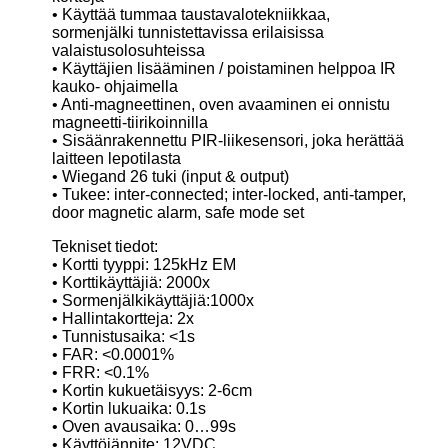
• Käyttää tummaa taustavalotekniikkaa,
sormenjälki tunnistettavissa erilaisissa
valaistusolosuhteissa
• Käyttäjien lisääminen / poistaminen helppoa IR
kauko- ohjaimella
• Anti-magneettinen, oven avaaminen ei onnistu
magneetti-tiirikoinnilla
• Sisäänrakennettu PIR-liikesensori, joka herättää
laitteen lepotilasta
• Wiegand 26 tuki (input & output)
• Tukee: inter-connected; inter-locked, anti-tamper,
door magnetic alarm, safe mode set
Tekniset tiedot:
• Kortti tyyppi: 125kHz EM
• Korttikäyttäjiä: 2000x
• Sormenjälkikäyttäjiä:1000x
• Hallintakortteja: 2x
• Tunnistusaika: <1s
• FAR: <0.0001%
• FRR: <0.1%
• Kortin kukuetäisyys: 2-6cm
• Kortin lukuaika: 0.1s
• Oven avausaika: 0…99s
• Käyttöjännite: 12VDC