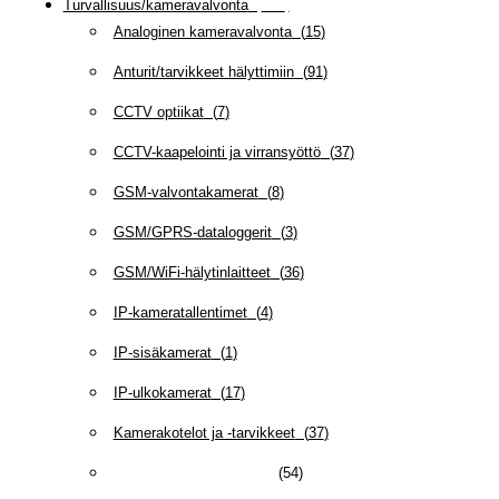
Turvallisuus/kameravalvonta
(
335
)
Analoginen kameravalvonta
(
15
)
Anturit/tarvikkeet hälyttimiin
(
91
)
CCTV optiikat
(
7
)
CCTV-kaapelointi ja virransyöttö
(
37
)
GSM-valvontakamerat
(
8
)
GSM/GPRS-dataloggerit
(
3
)
GSM/WiFi-hälytinlaitteet
(
36
)
IP-kameratallentimet
(
4
)
IP-sisäkamerat
(
1
)
IP-ulkokamerat
(
17
)
Kamerakotelot ja -tarvikkeet
(
37
)
Lukitus ja kulunvalvonta
(
54
)