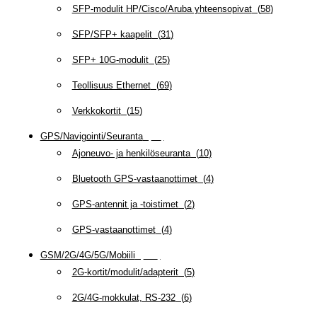
SFP-modulit HP/Cisco/Aruba yhteensopivat
(
58
)
SFP/SFP+ kaapelit
(
31
)
SFP+ 10G-modulit
(
25
)
Teollisuus Ethernet
(
69
)
Verkkokortit
(
15
)
GPS/Navigointi/Seuranta
(
20
)
Ajoneuvo- ja henkilöseuranta
(
10
)
Bluetooth GPS-vastaanottimet
(
4
)
GPS-antennit ja -toistimet
(
2
)
GPS-vastaanottimet
(
4
)
GSM/2G/4G/5G/Mobiili
(
115
)
2G-kortit/modulit/adapterit
(
5
)
2G/4G-mokkulat, RS-232
(
6
)