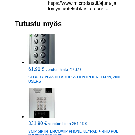
https://www.microdata.fi/ajurit/ ja
löytyy tuotekohtaisia ajureita.
Tutustu myös
61,90
€
veroton hinta
49,32
€
SEBURY PLASTIC ACCESS CONTROL RFID/PIN, 2000
USERS
331,90
€
veroton hinta
264,46
€
VOIP SIP INTERCOM IP PHONE KEYPAD + RFID POE