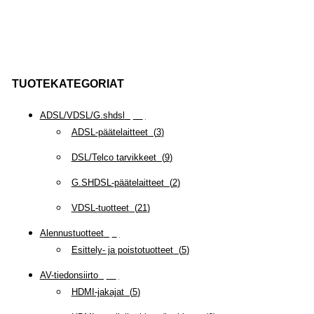
TUOTEKATEGORIAT
ADSL/VDSL/G.shdsl
(
35
)
ADSL-päätelaitteet
(
3
)
DSL/Telco tarvikkeet
(
9
)
G.SHDSL-päätelaitteet
(
2
)
VDSL-tuotteet
(
21
)
Alennustuotteet
(
5
)
Esittely- ja poistotuotteet
(
5
)
AV-tiedonsiirto
(
63
)
HDMI-jakajat
(
5
)