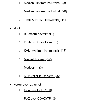
Mediamuuntimet hallittavat
(
8
)
Mediamuuntimet Industrial
(
20
)
Time-Sensitive Networking
(
4
)
Muut
(
79
)
Bluetooth-sovittimet
(
1
)
Digiboxit + tarvikkeet
(
6
)
KVM-kytkimet ja -kaapelit
(
15
)
Minitietokoneet
(
22
)
Modeemit
(
3
)
NTP-kellot ja -serverit
(
32
)
Power over Ethernet
(
218
)
Industrial PoE
(
103
)
PoE over COAX/TP
(
6
)