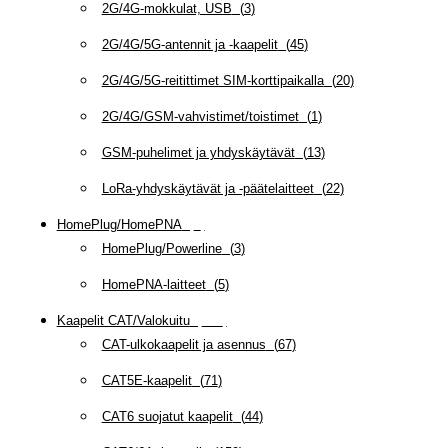
2G/4G-mokkulat, USB
(
3
)
2G/4G/5G-antennit ja -kaapelit
(
45
)
2G/4G/5G-reitittimet SIM-korttipaikalla
(
20
)
2G/4G/GSM-vahvistimet/toistimet
(
1
)
GSM-puhelimet ja yhdyskäytävät
(
13
)
LoRa-yhdyskäytävät ja -päätelaitteet
(
22
)
HomePlug/HomePNA
(
8
)
HomePlug/Powerline
(
3
)
HomePNA-laitteet
(
5
)
Kaapelit CAT/Valokuitu
(
608
)
CAT-ulkokaapelit ja asennus
(
67
)
CAT5E-kaapelit
(
71
)
CAT6 suojatut kaapelit
(
44
)