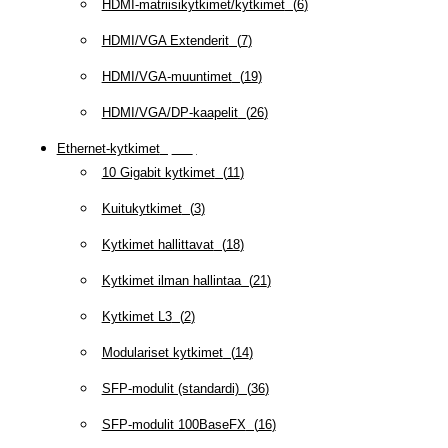
HDMI-matriisikytkimet/kytkimet
(
6
)
HDMI/VGA Extenderit
(
7
)
HDMI/VGA-muuntimet
(
19
)
HDMI/VGA/DP-kaapelit
(
26
)
Ethernet-kytkimet
(
319
)
10 Gigabit kytkimet
(
11
)
Kuitukytkimet
(
3
)
Kytkimet hallittavat
(
18
)
Kytkimet ilman hallintaa
(
21
)
Kytkimet L3
(
2
)
Modulariset kytkimet
(
14
)
SFP-modulit (standardi)
(
36
)
SFP-modulit 100BaseFX
(
16
)