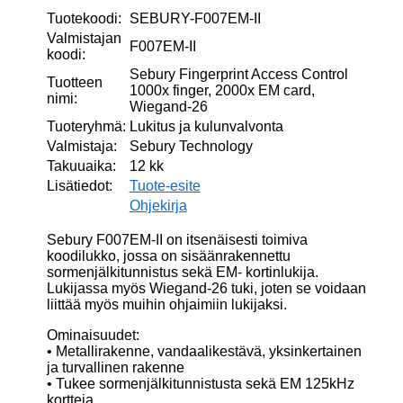
Tuotekoodi:
SEBURY-F007EM-II
Valmistajan
F007EM-II
koodi:
Sebury Fingerprint Access Control
Tuotteen
1000x finger, 2000x EM card,
nimi:
Wiegand-26
Tuoteryhmä:
Lukitus ja kulunvalvonta
Valmistaja:
Sebury Technology
Takuuaika:
12 kk
Lisätiedot:
Tuote-esite
Ohjekirja
Sebury F007EM-II on itsenäisesti toimiva
koodilukko, jossa on sisäänrakennettu
sormenjälkitunnistus sekä EM- kortinlukija.
Lukijassa myös Wiegand-26 tuki, joten se voidaan
liittää myös muihin ohjaimiin lukijaksi.
Ominaisuudet:
• Metallirakenne, vandaalikestävä, yksinkertainen
ja turvallinen rakenne
• Tukee sormenjälkitunnistusta sekä EM 125kHz
kortteja