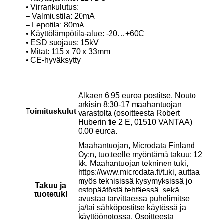
• Virrankulutus:
– Valmiustila: 20mA
– Lepotila: 80mA
• Käyttölämpötila-alue: -20…+60C
• ESD suojaus: 15kV
• Mitat: 115 x 70 x 33mm
• CE-hyväksytty
Alkaen 6.95 euroa postitse. Nouto
arkisin 8:30-17 maahantuojan
Toimituskulut
varastolta (osoitteesta Robert
Huberin tie 2 E, 01510 VANTAA)
0.00 euroa.
Maahantuojan, Microdata Finland
Oy:n, tuotteelle myöntämä takuu: 12
kk. Maahantuojan tekninen tuki,
https://www.microdata.fi/tuki, auttaa
myös teknisissä kysymyksissä jo
Takuu ja
ostopäätöstä tehtäessä, sekä
tuotetuki
avustaa tarvittaessa puhelimitse
ja/tai sähköpostitse käytössä ja
käyttöönotossa. Osoitteesta