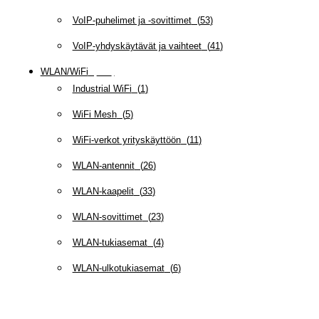
VoIP-puhelimet ja -sovittimet
(
53
)
VoIP-yhdyskäytävät ja vaihteet
(
41
)
WLAN/WiFi
(
109
)
Industrial WiFi
(
1
)
WiFi Mesh
(
5
)
WiFi-verkot yrityskäyttöön
(
11
)
WLAN-antennit
(
26
)
WLAN-kaapelit
(
33
)
WLAN-sovittimet
(
23
)
WLAN-tukiasemat
(
4
)
WLAN-ulkotukiasemat
(
6
)