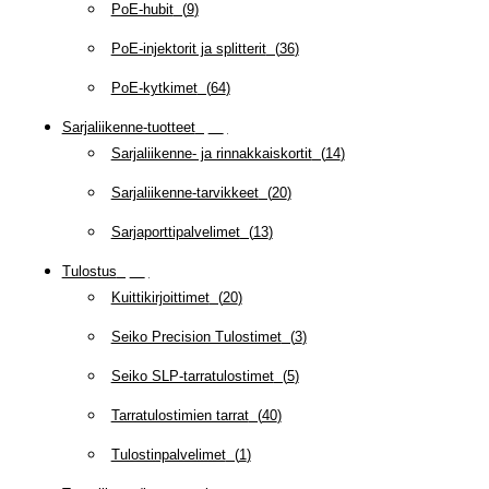
PoE-hubit
(
9
)
PoE-injektorit ja splitterit
(
36
)
PoE-kytkimet
(
64
)
Sarjaliikenne-tuotteet
(
47
)
Sarjaliikenne- ja rinnakkaiskortit
(
14
)
Sarjaliikenne-tarvikkeet
(
20
)
Sarjaporttipalvelimet
(
13
)
Tulostus
(
69
)
Kuittikirjoittimet
(
20
)
Seiko Precision Tulostimet
(
3
)
Seiko SLP-tarratulostimet
(
5
)
Tarratulostimien tarrat
(
40
)
Tulostinpalvelimet
(
1
)