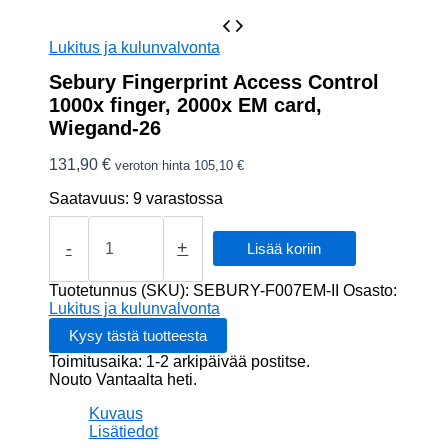
Lukitus ja kulunvalvonta
Sebury Fingerprint Access Control
1000x finger, 2000x EM card,
Wiegand-26
131,90
€
veroton hinta
105,10
€
Saatavuus:
9 varastossa
Sebury
Fingerprint
-
+
Lisää koriin
Access
Control
Tuotetunnus (SKU):
SEBURY-F007EM-II
Osasto:
1000x
Lukitus ja kulunvalvonta
finger,
2000x
Toimitusaika: 1-2 arkipäivää postitse.
EM
Nouto Vantaalta heti.
card,
Wiegand-
Kuvaus
26
Lisätiedot
määrä