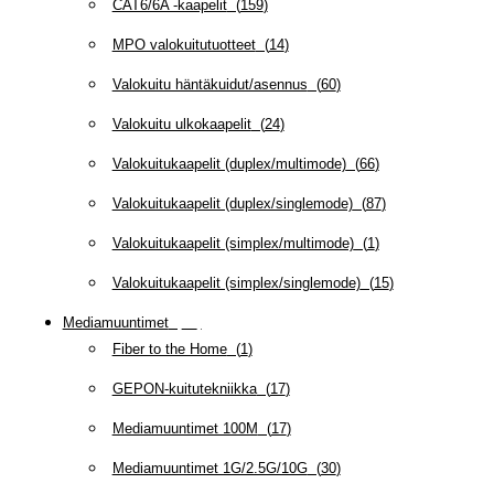
CAT6/6A -kaapelit
(
159
)
MPO valokuitutuotteet
(
14
)
Valokuitu häntäkuidut/asennus
(
60
)
Valokuitu ulkokaapelit
(
24
)
Valokuitukaapelit (duplex/multimode)
(
66
)
Valokuitukaapelit (duplex/singlemode)
(
87
)
Valokuitukaapelit (simplex/multimode)
(
1
)
Valokuitukaapelit (simplex/singlemode)
(
15
)
Mediamuuntimet
(
97
)
Fiber to the Home
(
1
)
GEPON-kuitutekniikka
(
17
)
Mediamuuntimet 100M
(
17
)
Mediamuuntimet 1G/2.5G/10G
(
30
)