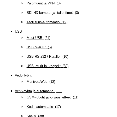
Palomuurit ja VPN
(
3
)
SDI HD-kamerat ja -tallentimet
(
3
)
Teollisuus-automaatio
(
19
)
USB
(
95
)
Muut USB
(
21
)
USB over IP
(
5
)
USB RS-232 / Parallel
(
10
)
USB-laturit ja -kaapelit
(
59
)
Vedonlyönti
(
12
)
MonivetoWeb
(
12
)
Verkkovirta ja automaatio
(
160
)
GSM-robotit ja -ohjauslaitteet
(
11
)
Kodin automaatio
(
17
)
Shelly
(
38
)