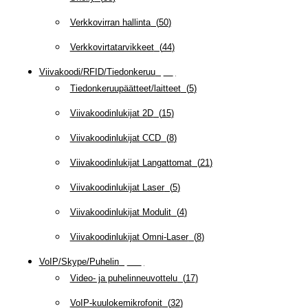
Verkkovirran hallinta
(
50
)
Verkkovirtatarvikkeet
(
44
)
Viivakoodi/RFID/Tiedonkeruu
(
66
)
Tiedonkeruupäätteet/laitteet
(
5
)
Viivakoodinlukijat 2D
(
15
)
Viivakoodinlukijat CCD
(
8
)
Viivakoodinlukijat Langattomat
(
21
)
Viivakoodinlukijat Laser
(
5
)
Viivakoodinlukijat Modulit
(
4
)
Viivakoodinlukijat Omni-Laser
(
8
)
VoIP/Skype/Puhelin
(
143
)
Video- ja puhelinneuvottelu
(
17
)
VoIP-kuulokemikrofonit
(
32
)