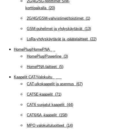
2G/4G/5G-reitittimet SIM-
korttipaikalla
(
20
)
2G/4G/GSM-vahvistimet/toistimet
(
1
)
GSM-puhelimet ja yhdyskäytävät
(
13
)
LoRa-yhdyskäytävät ja -päätelaitteet
(
22
)
HomePlug/HomePNA
(
8
)
HomePlug/Powerline
(
3
)
HomePNA-laitteet
(
5
)
Kaapelit CAT/Valokuitu
(
607
)
CAT-ulkokaapelit ja asennus
(
67
)
CAT5E-kaapelit
(
71
)
CAT6 suojatut kaapelit
(
44
)
CAT6/6A -kaapelit
(
158
)
MPO valokuitutuotteet
(
14
)