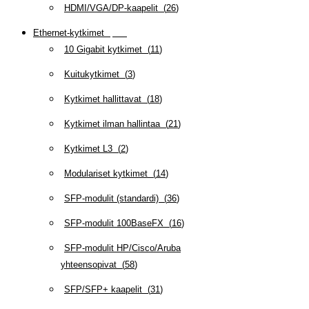
HDMI/VGA/DP-kaapelit
(
26
)
Ethernet-kytkimet
(
319
)
10 Gigabit kytkimet
(
11
)
Kuitukytkimet
(
3
)
Kytkimet hallittavat
(
18
)
Kytkimet ilman hallintaa
(
21
)
Kytkimet L3
(
2
)
Modulariset kytkimet
(
14
)
SFP-modulit (standardi)
(
36
)
SFP-modulit 100BaseFX
(
16
)
SFP-modulit HP/Cisco/Aruba
yhteensopivat
(
58
)
SFP/SFP+ kaapelit
(
31
)