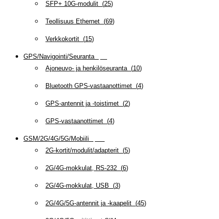
SFP+ 10G-modulit
(
25
)
Teollisuus Ethernet
(
69
)
Verkkokortit
(
15
)
GPS/Navigointi/Seuranta
(
20
)
Ajoneuvo- ja henkilöseuranta
(
10
)
Bluetooth GPS-vastaanottimet
(
4
)
GPS-antennit ja -toistimet
(
2
)
GPS-vastaanottimet
(
4
)
GSM/2G/4G/5G/Mobiili
(
115
)
2G-kortit/modulit/adapterit
(
5
)
2G/4G-mokkulat, RS-232
(
6
)
2G/4G-mokkulat, USB
(
3
)
2G/4G/5G-antennit ja -kaapelit
(
45
)