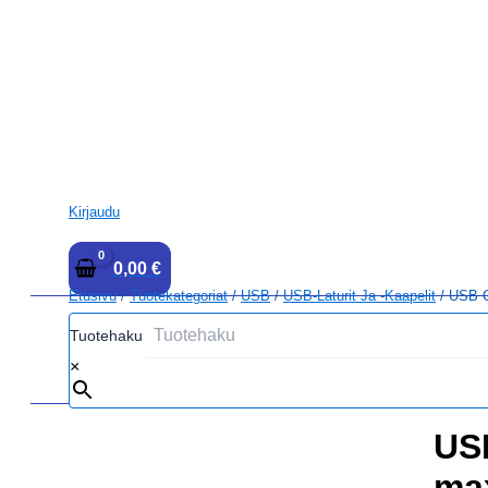
Kirjaudu
0,00
€
Etusivu
/
Tuotekategoriat
/
USB
/
USB-Laturit Ja -kaapelit
/ USB C
Tuotehaku
×
US
max