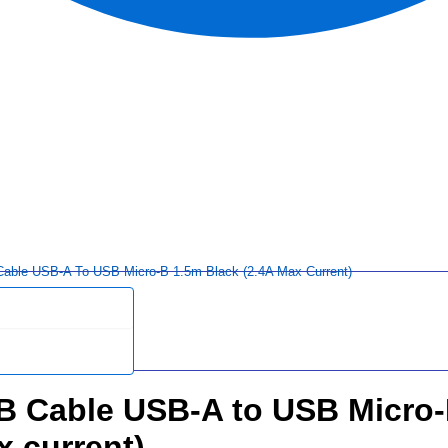
able USB-A To USB Micro-B 1.5m Black (2.4A Max Current)
B Cable USB-A to USB Micro-
 current)