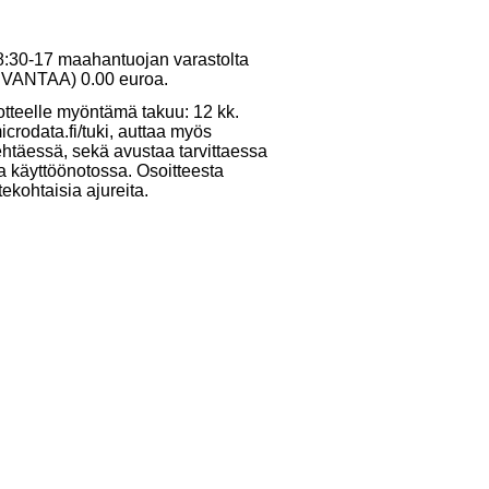
 8:30-17 maahantuojan varastolta
10 VANTAA) 0.00 euroa.
otteelle myöntämä takuu: 12 kk.
crodata.fi/tuki, auttaa myös
ehtäessä, sekä avustaa tarvittaessa
ja käyttöönotossa. Osoitteesta
tekohtaisia ajureita.