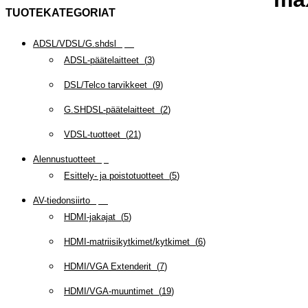
TUOTEKATEGORIAT
ADSL/VDSL/G.shdsl
(
35
)
ADSL-päätelaitteet
(
3
)
DSL/Telco tarvikkeet
(
9
)
G.SHDSL-päätelaitteet
(
2
)
VDSL-tuotteet
(
21
)
Alennustuotteet
(
5
)
Esittely- ja poistotuotteet
(
5
)
AV-tiedonsiirto
(
63
)
HDMI-jakajat
(
5
)
HDMI-matriisikytkimet/kytkimet
(
6
)
HDMI/VGA Extenderit
(
7
)
HDMI/VGA-muuntimet
(
19
)