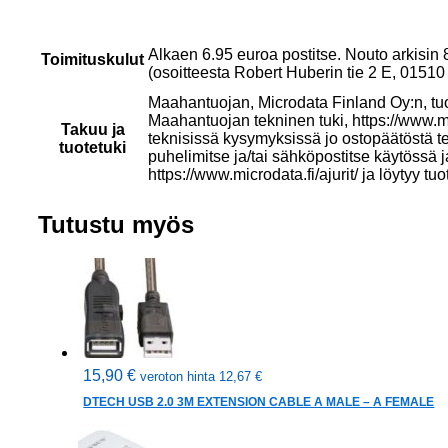
Alkaen 6.95 euroa postitse. Nouto arkisin
Toimituskulut
(osoitteesta Robert Huberin tie 2 E, 015
Maahantuojan, Microdata Finland Oy:n, tu
Maahantuojan tekninen tuki, https://www.mi
Takuu ja
teknisissä kysymyksissä jo ostopäätöstä t
tuotetuki
puhelimitse ja/tai sähköpostitse käytössä 
https://www.microdata.fi/ajurit/ ja löytyy tuo
Tutustu myös
15,90
€
veroton hinta
12,67
€
DTECH USB 2.0 3M EXTENSION CABLE A MALE – A FEMALE