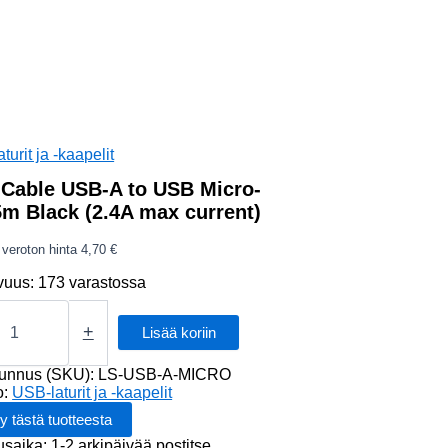
turit ja -kaapelit
Cable USB-A to USB Micro-
5m Black (2.4A max current)
veroton hinta
4,70
€
vuus:
173 varastossa
+
Lisää koriin
tunnus (SKU):
LS-USB-A-MICRO
o:
USB-laturit ja -kaapelit
usaika: 1-2 arkipäivää postitse.