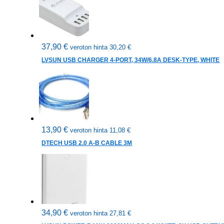
37,90
€
veroton hinta
30,20
€
LVSUN USB CHARGER 4-PORT, 34W/6.8A DESK-TYPE, WHITE
13,90
€
veroton hinta
11,08
€
DTECH USB 2.0 A-B CABLE 3M
34,90
€
veroton hinta
27,81
€