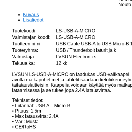
B
Nouto 
1.5m
Black
Kuvaus
(2.4A
Lisätiedot
max
current
Tuotekoodi:
LS-USB-A-MICRO
määrä
Valmistajan koodi:
LS-USB-A-MICRO
Tuotteen nimi:
USB Cable USB-A to USB Micro-B 1.
Tuoteryhmä:
USB / Thunderbolt laturit ja k
Valmistaja:
LVSUN Electronics
Takuuaika:
12 kk
LVSUN LS-USB-A-MICRO on laadukas USB-välikaapeli USB 
avulla matkapuhelimet ja tabletit saadaan tietoliikenneyhdi
tailatauslaitteisiin. Kaapelia voidaan käyttää myös matka
lataamisessa ja se tukee jopa 2.4A latausvirtaa.
Tekniset tiedot:
• Liitännät: USB A – Micro-B
• Pituus: 1.5m
• Max latausvirta: 2.4A
• Väri: Musta
• CE/RoHS