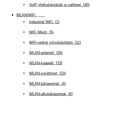
VoIP-yhdyskäytävät ja vaihteet
(
40
)
WLAN/WiFi
(
109
)
Industrial WiFi
(
1
)
WiFi Mesh
(
5
)
WiFi-verkot yrityskäyttöön
(
11
)
WLAN-antennit
(
26
)
WLAN-kaapelit
(
33
)
WLAN-sovittimet
(
23
)
WLAN-tukiasemat
(
4
)
WLAN-ulkotukiasemat
(
6
)