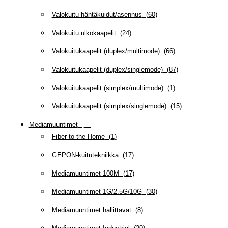
Valokuitu häntäkuidut/asennus
(
60
)
Valokuitu ulkokaapelit
(
24
)
Valokuitukaapelit (duplex/multimode)
(
66
)
Valokuitukaapelit (duplex/singlemode)
(
87
)
Valokuitukaapelit (simplex/multimode)
(
1
)
Valokuitukaapelit (simplex/singlemode)
(
15
)
Mediamuuntimet
(
97
)
Fiber to the Home
(
1
)
GEPON-kuitutekniikka
(
17
)
Mediamuuntimet 100M
(
17
)
Mediamuuntimet 1G/2.5G/10G
(
30
)
Mediamuuntimet hallittavat
(
8
)