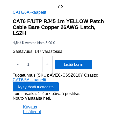
CAT6/6A -kaapelit
CAT6 F/UTP RJ45 1m YELLOW Patch
Cable Bare Copper 26AWG Latch,
LSZH
4,90
€
veroton hinta
3,90
€
Saatavuus:
147 varastossa
CAT6
F/UTP
-
+
Lisää koriin
RJ45
1m
Tuotetunnus (SKU):
AVEC-C6SZ010Y
Osasto:
YELLOW
CAT6/6A -kaapelit
Patch
Cable
Toimitusaika: 1-2 arkipäivää postitse.
Bare
Nouto Vantaalta heti.
Copper
26AWG
Kuvaus
Latch,
Lisätiedot
LSZH