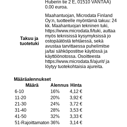
Huberin tie 2 E, 01510 VANTAA)
0.00 euroa.
Maahantuojan, Microdata Finland
Oy:n, tuotteelle myöntämä takuu: 24
kk. Maahantuojan tekninen tuki,
https://www.microdata.fi/tuki, auttaa
myös teknisissä kysymyksissä jo
Takuu ja
ostopäätöstä tehtäessä, sekä
tuotetuki
avustaa tarvittaessa puhelimitse
ja/tai sähköpostitse käytössä ja
käyttöönotossa. Osoitteesta
https://www.microdata.fi/ajurit/ ja
löytyy tuotekohtaisia ajureita.
Määräalennukset
Määrä
Alennus
Hinta
6-10
16%
4,12
€
11-20
20%
3,92
€
21-30
24%
3,72
€
31-40
28%
3,53
€
41-50
32%
3,33
€
51-Rajoittamaton
36%
3,14
€