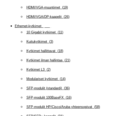
HDMI/VGA-muuntimet
(
19
)
HDMI/VGA/DP-kaapelit
(
26
)
Ethernet-kytkimet
(
319
)
10 Gigabit kytkimet
(
11
)
Kuitukytkimet
(
3
)
Kytkimet hallittavat
(
18
)
Kytkimet ilman hallintaa
(
21
)
Kytkimet L3
(
2
)
Modulariset kytkimet
(
14
)
SFP-modulit (standardi)
(
36
)
SFP-modulit 100BaseFX
(
16
)
SFP-modulit HP/Cisco/Aruba yhteensopivat
(
58
)