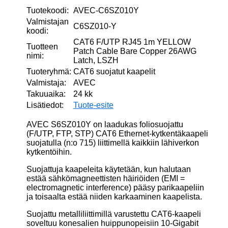
määrä
Tuotekoodi:
AVEC-C6SZ010Y
Valmistajan
C6SZ010-Y
koodi:
CAT6 F/UTP RJ45 1m YELLOW
Tuotteen
Patch Cable Bare Copper 26AWG
nimi:
Latch, LSZH
Tuoteryhmä:
CAT6 suojatut kaapelit
Valmistaja:
AVEC
Takuuaika:
24 kk
Lisätiedot:
Tuote-esite
AVEC S6SZ010Y on laadukas foliosuojattu
(F/UTP, FTP, STP) CAT6 Ethernet-kytkentäkaapeli
suojatulla (n:o 715) liittimellä kaikkiin lähiverkon
kytkentöihin.
Suojattuja kaapeleita käytetään, kun halutaan
estää sähkömagneettisten häiriöiden (EMI =
electromagnetic interference) pääsy parikaapeliin
ja toisaalta estää niiden karkaaminen kaapelista.
Suojattu metalliliittimillä varustettu CAT6-kaapeli
soveltuu konesalien huippunopeisiin 10-Gigabit