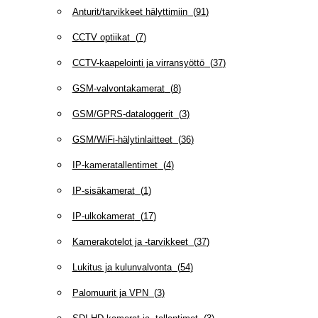
Anturit/tarvikkeet hälyttimiin
(
91
)
CCTV optiikat
(
7
)
CCTV-kaapelointi ja virransyöttö
(
37
)
GSM-valvontakamerat
(
8
)
GSM/GPRS-dataloggerit
(
3
)
GSM/WiFi-hälytinlaitteet
(
36
)
IP-kameratallentimet
(
4
)
IP-sisäkamerat
(
1
)
IP-ulkokamerat
(
17
)
Kamerakotelot ja -tarvikkeet
(
37
)
Lukitus ja kulunvalvonta
(
54
)
Palomuurit ja VPN
(
3
)