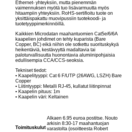
Ethernet- yhteyksiin, mutta pienemmän
vaimennuksen myötä tuo lisävarmuutta myös
hitaampiin yhteyksiin. RoHS-sertifioitu tuote on
yksittäispakattu muovipussiin tuotekoodi- ja
tuotetyyppimerkinnöillä.
Kaikkien Microdatan maahantuomien Cat5e/6/6A
kaapelien johdimet on tehty kuparista (Bare
Copper, BC) eikä niihin ole sotkettu suorituskykyä
heikentäviä, kestävyyttä madaltavia tai
paloturvallisuutta huonontavia alumiinipohjaisia
edullisempia CCA/CCS-seoksia.
Tekniset tiedot:
• Kaapelityyppi: Cat 6 F/UTP (26AWG, LSZH) Bare
Copper
• Liitintyyppi: Metalli RJ-45, kullatut liitinpinnat
• Kaapelin pituus: 1m
• Kaapelin väri: Keltainen
Alkaen 6.95 euroa postitse. Nouto
arkisin 8:30-17 maahantuojan
Toimituskulut
varastolta (osoitteesta Robert