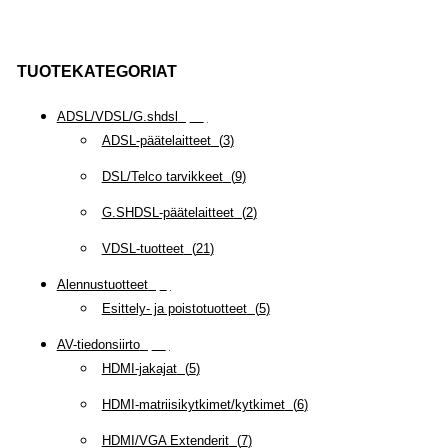
TUOTEKATEGORIAT
ADSL/VDSL/G.shdsl
(
35
)
ADSL-päätelaitteet
(
3
)
DSL/Telco tarvikkeet
(
9
)
G.SHDSL-päätelaitteet
(
2
)
VDSL-tuotteet
(
21
)
Alennustuotteet
(
5
)
Esittely- ja poistotuotteet
(
5
)
AV-tiedonsiirto
(
63
)
HDMI-jakajat
(
5
)
HDMI-matriisikytkimet/kytkimet
(
6
)
HDMI/VGA Extenderit
(
7
)