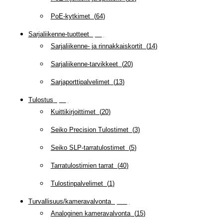
PoE-kytkimet
(
64
)
Sarjaliikenne-tuotteet
(
47
)
Sarjaliikenne- ja rinnakkaiskortit
(
14
)
Sarjaliikenne-tarvikkeet
(
20
)
Sarjaporttipalvelimet
(
13
)
Tulostus
(
69
)
Kuittikirjoittimet
(
20
)
Seiko Precision Tulostimet
(
3
)
Seiko SLP-tarratulostimet
(
5
)
Tarratulostimien tarrat
(
40
)
Tulostinpalvelimet
(
1
)
Turvallisuus/kameravalvonta
(
335
)
Analoginen kameravalvonta
(
15
)