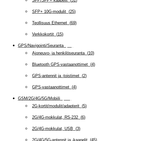
SFP/SFP+ kaapelit
(
31
)
SFP+ 10G-modulit
(
25
)
Teollisuus Ethernet
(
69
)
Verkkokortit
(
15
)
GPS/Navigointi/Seuranta
(
20
)
Ajoneuvo- ja henkilöseuranta
(
10
)
Bluetooth GPS-vastaanottimet
(
4
)
GPS-antennit ja -toistimet
(
2
)
GPS-vastaanottimet
(
4
)
GSM/2G/4G/5G/Mobiili
(
115
)
2G-kortit/modulit/adapterit
(
5
)
2G/4G-mokkulat, RS-232
(
6
)
2G/4G-mokkulat, USB
(
3
)
2G/4G/5G-antennit ja -kaapelit
(
45
)