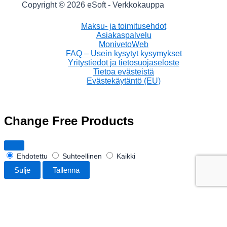
Copyright © 2026 eSoft - Verkkokauppa
Maksu- ja toimitusehdot
Asiakaspalvelu
MonivetoWeb
FAQ – Usein kysytyt kysymykset
Yritystiedot ja tietosuojaseloste
Tietoa evästeistä
Evästekäytäntö (EU)
Change Free Products
Ehdotettu
Suhteellinen
Kaikki
Sulje
Tallenna