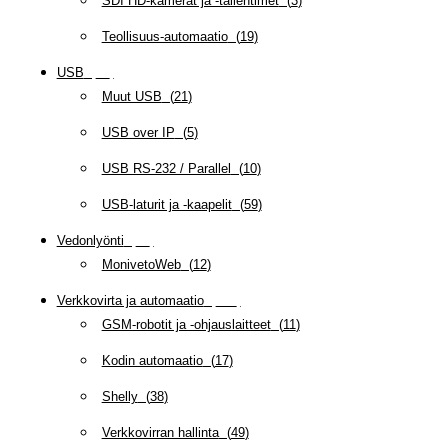
SDI HD-kamerat ja -tallentimet
(
3
)
Teollisuus-automaatio
(
19
)
USB
(
95
)
Muut USB
(
21
)
USB over IP
(
5
)
USB RS-232 / Parallel
(
10
)
USB-laturit ja -kaapelit
(
59
)
Vedonlyönti
(
12
)
MonivetoWeb
(
12
)
Verkkovirta ja automaatio
(
159
)
GSM-robotit ja -ohjauslaitteet
(
11
)
Kodin automaatio
(
17
)
Shelly
(
38
)
Verkkovirran hallinta
(
49
)