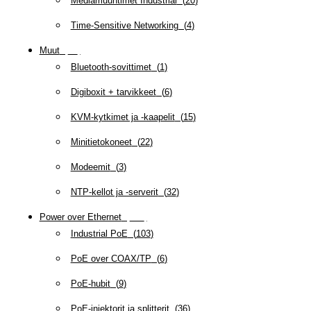
Mediamuuntimet Industrial
(
20
)
Time-Sensitive Networking
(
4
)
Muut
(
79
)
Bluetooth-sovittimet
(
1
)
Digiboxit + tarvikkeet
(
6
)
KVM-kytkimet ja -kaapelit
(
15
)
Minitietokoneet
(
22
)
Modeemit
(
3
)
NTP-kellot ja -serverit
(
32
)
Power over Ethernet
(
218
)
Industrial PoE
(
103
)
PoE over COAX/TP
(
6
)
PoE-hubit
(
9
)
PoE-injektorit ja splitterit
(
36
)