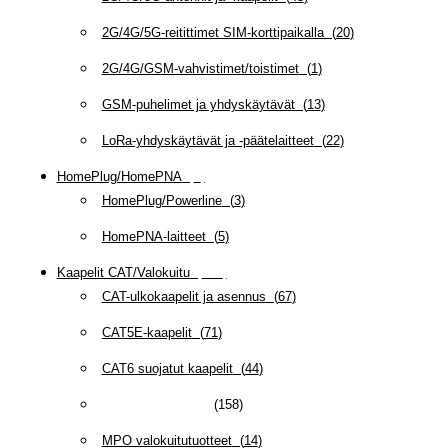
2G/4G/5G-reitittimet SIM-korttipaikalla
(
20
)
2G/4G/GSM-vahvistimet/toistimet
(
1
)
GSM-puhelimet ja yhdyskäytävät
(
13
)
LoRa-yhdyskäytävät ja -päätelaitteet
(
22
)
HomePlug/HomePNA
(
8
)
HomePlug/Powerline
(
3
)
HomePNA-laitteet
(
5
)
Kaapelit CAT/Valokuitu
(
607
)
CAT-ulkokaapelit ja asennus
(
67
)
CAT5E-kaapelit
(
71
)
CAT6 suojatut kaapelit
(
44
)
CAT6/6A -kaapelit
(
158
)
MPO valokuitutuotteet
(
14
)