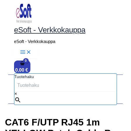
Siirry
sisältöön
eSoft - Verkkokauppa
eSoft - Verkkokauppa
0,00
€
Tuotehaku
×
CAT6 F/UTP RJ45 1m