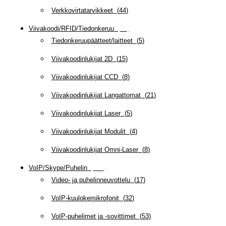
Verkkovirtatarvikkeet
(
44
)
Viivakoodi/RFID/Tiedonkeruu
(
66
)
Tiedonkeruupäätteet/laitteet
(
5
)
Viivakoodinlukijat 2D
(
15
)
Viivakoodinlukijat CCD
(
8
)
Viivakoodinlukijat Langattomat
(
21
)
Viivakoodinlukijat Laser
(
5
)
Viivakoodinlukijat Modulit
(
4
)
Viivakoodinlukijat Omni-Laser
(
8
)
VoIP/Skype/Puhelin
(
142
)
Video- ja puhelinneuvottelu
(
17
)
VoIP-kuulokemikrofonit
(
32
)
VoIP-puhelimet ja -sovittimet
(
53
)